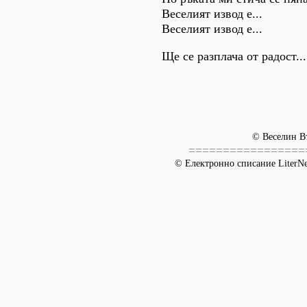
Веселият извод е...
Веселият извод е...
Ще се разплача от радост...
© Веселин В
=================
© Електронно списание LiterNet