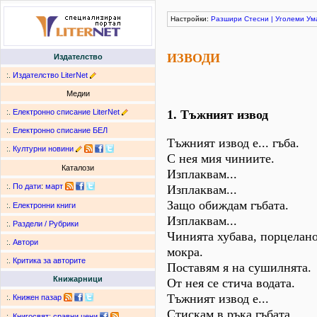
Настройки:
Разшири
Стесни
|
Уголеми
Ум
ИЗВОДИ
Издателство
:.
Издателство LiterNet
Медии
:.
Електронно списание LiterNet
1. Тъжният извод
:.
Електронно списание БЕЛ
Тъжният извод е... гъба.
:.
Културни новини
С нея мия чиниите.
Каталози
Изплаквам...
:.
По дати
:
март
Изплаквам...
Защо обиждам гъбата.
:.
Електронни книги
Изплаквам...
:.
Раздели / Рубрики
Чинията хубава, порцелано
:.
Автори
мокра.
:.
Критика за авторите
Поставям я на сушилнята.
Книжарници
От нея се стича водата.
Тъжният извод е...
:.
Книжен пазар
Стискам в ръка гъбата.
:.
Книгосвят: сравни цени