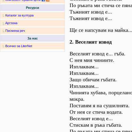
По ръката ми стича се пяна
Ресурси
Тъжният извод е...
:.
Каталог за култура
Тъжният извод е...
:.
Артзона
Ще се напсувам на майка..
:.
Писмена реч
За нас
2. Веселият извод
:.
Всичко за LiterNet
Веселият извод е... гъба.
С нея мия чиниите.
Изплаквам...
Изплаквам...
Защо обичам гъбата.
Изплаквам...
Чинията хубава, порцелано
мокра.
Поставям я на сушилнята.
От нея се стича водата.
Веселият извод е...
Стискам в ръка гъбата.
По ръката ми стича се пяна