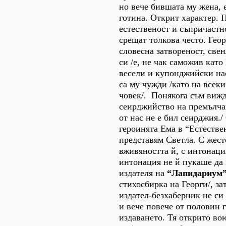
но вече бившата му жена, 
готина. Открит характер. 
естественост и съпричастно
срещат толкова често. Гео
словесна затвореност, све
си /е, не чак саможив като
весели и купонджийски на
са му чужди /като на всек
човек/. Понякога съм вижд
сeирджийство на премълча
от нас не е бил сeирджия./
героинята Ема в “Естестве
представям Светла. С жесто
вживяността й, с интонаци
интонация не й пукаше да 
издателя на
“Лапидариум
стихосбирка на Георги/, за
издател-безхаберник не си
и вече повече от половин 
издаването. Тя открито во