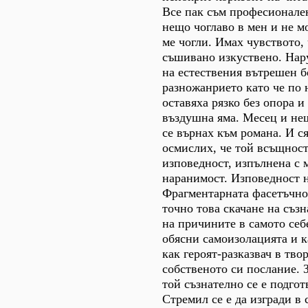
Все пак съм професионале
нещо чоглаво в мен и не м
ме чогли. Имах чувството, 
съшивано изкуствено. Нар
на естествения вътрешен б
разножанрието като че по 
оставяха рязко без опора и
въздушна яма. Месец и не
се върнах към романа. И с
осмислих, че той всъщност
изповедност, изпълнена с 
наранимост. Изповедност н
Фрагментарната фасетъчно
точно това скачане на съз
на причините в самото себе
обясни самоизолацията и к
как героят-разказвач в тво
собственото си послание. 
той съзнателно се е подгот
Стремил се е да изгради в 