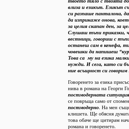
твоето тяло с твоята до
влиза и езикът. Езикът 
си разпаше панталона, да
да изприкаже онова, коет
за целия скапан ден, за 
Слушаш тъпи приказки, 
вестници, говориш с тъпи
останеш сам в кенефа, ти
човешки да напишеш “кур
Това са му на езика малк
нужди. И сега, като си б
ние всъщност си говорим 
Говоренето за езика присъ
нива в романа на Георги Г
постмодерната ситуаци
се повръща само от спомен
постмодерно
. На мен същ
клишета. Ще обясня дума
това обаче ще цитирам нач
романа и говоренето.