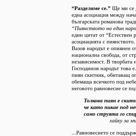
“Разделяме се.”
Ще ми се 
една асоциация между нач
българската романова трад
“Пиянството на един нар
един цитат от “Естествен р
асоциацията с пиянството.
Вазов народът е опиянен от
национална свобода, от стр
независимост. В творбата 
Господинов народът това е.
пиян скитник, обитаващ ог
обемаща всичкото под небе
неговото равновесие се под
Толкова пиян е скитн
че като пикае под не
само струята го спира
хайку за м
...Равновесието се поддърж