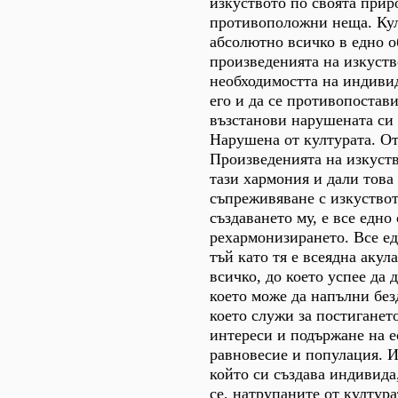
изкуството по своята прир
противоположни неща. Ку
абсолютно всичко в едно о
произведенията на изкуств
необходимостта на индивид
его и да се противопостави
възстанови нарушената си
Нарушена от културата. От
Произведенията на изкуств
тази хармония и дали това 
съпреживяване с изкуствот
създаването му, е все едно 
рехармонизирането. Все едн
тъй като тя е всеядна акул
всичко, до което успее да 
което може да напълни без
което служи за постиганет
интереси и подържане на е
равновесие и популация. И
който си създава индивида
се, натрупаните от култур