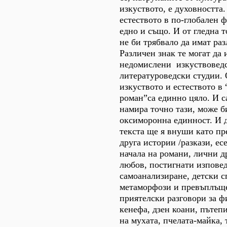
изкуството, е духовността.
естеството в по-глобален 
едно и също. И от гледна т
не би трябвало да имат раз
Различен знак те могат да 
недомислени изкуствовед
литературоведски студии. 
изкуството и естеството в
роман”са единно цяло. И с
намира точно тази, може б
оксиморонна единност. И д
текста ще я внуши като пр
друга истории /разкази, есе
начала на романи, лични д
любов, постигнати изпове
самоанализиране, детски с
метаморфози и превъплъще
приятелски разговори за 
кенефа, дзен коани, пътеп
на мухата, пчелата-майка, 