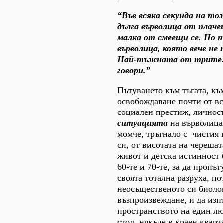
“Във всяка секунда на то
дълга върволица от плаче
малка от смеещи се. Но 
върволица, която вече не п
Най-тъжната от трите. 
говори.”
Пътуването към тъгата, къ
освобождаване почти от в
социален престиж, личност
ситуацията
на върволица
момче, тръгнало с чистия 
си, от висотата на черешат
живот и детска истинност 
60-те и 70-те, за да пропъ
своята тотална разруха, п
неосъщественото си биоло
възпроизвеждане, и да из
пространството на един л
стол, някъде в краен кварт