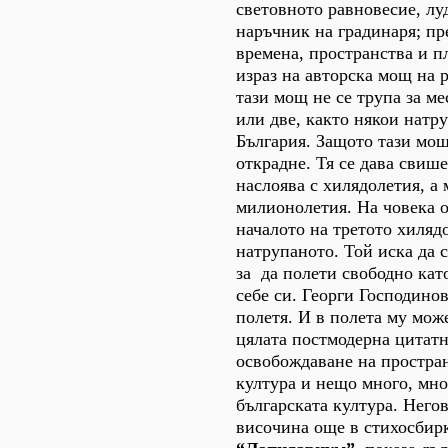
световното равновесие, луд
наръчник на градинаря; пр
времена, пространства и пл
израз на авторска мощ на 
тази мощ не се трупа за ме
или две, както някои натр
България. Защото тази мощ
открадне. Тя се дава свише
наслоява с хилядолетия, а 
милионолетия. На човекa о
началото на третото хиляд
натрупаното. Той иска да 
за да полети свободно кат
себе си. Георги Господинов
полетя. И в полета му може
цялата постмодерна цитатн
освобождаване на простран
култура и нещо много, мно
българската култура. Него
височина още в стихосбир