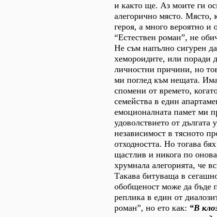
и както ще. Аз моите ги о
алегорично място. Място, к
героя, а много вероятно и 
“Естествен роман”, не обич
Не съм напълно сигурен да
хемороидите, или поради 
личностни причини, но тов
ми поглед към нещата. Има
спомени от времето, когат
семейства в eдин апартамен
емоционалната памет ми 
удоволствието от дългата 
независимост в тясното пр
отходността. Но тогава бя
щастлив и никога по онова
хрумнала алегорията, че вс
Такава битуваща в сегашн
обобщеност може да бъде п
реплика в един от диалози
роман”, но ето как:
“В клоз