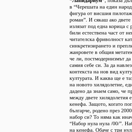
“Лапидариум”
, показа дъ
в “Черешата на един народ
фигура от висшия пилотаж
роман”. И сякаш ако двете
излязат под една корица с 
били естествена част от не
читателска фриволност кат
синкретизирането и препл
жанровете в общия метатек
че ли, постмодернизмът да
самия себе си. За да навлез
контекста на нов вид култ
културата. И каква ще е та
на новото хилядолетие, еди
дадено да знаем само, че п
между двете хилядолетия е
кенефа. Защото, когато по
българче, родено през 2000
набор си? То няма как инач
“Набор нула нула /00/”. Н
на кенефа. Обаче с три ну