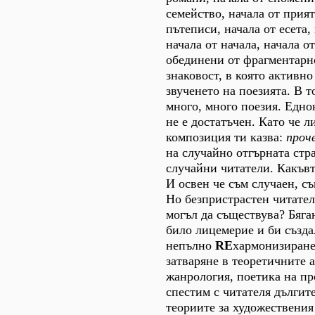
семейство, начала от прият
пътеписи, начала от есета, 
начала от начала, начала от
обединени от фрагментарн
знаковост, в която активно
звученето на поезията. В 
много, много поезия. Едно
не е достатъчен. Като че л
композиция ти казва:
проч
на случайно отгърната стр
случайни читатели. Какъвт
И освен че съм случаен, съ
Но безпристрастен читател
могъл да съществува? Бяган
било лицемерие и би създа
непълно
RE
хармонизиране
затваряне в теоретичните 
жанрология, поетика на про
спестим с читателя дългит
теориите за художествения