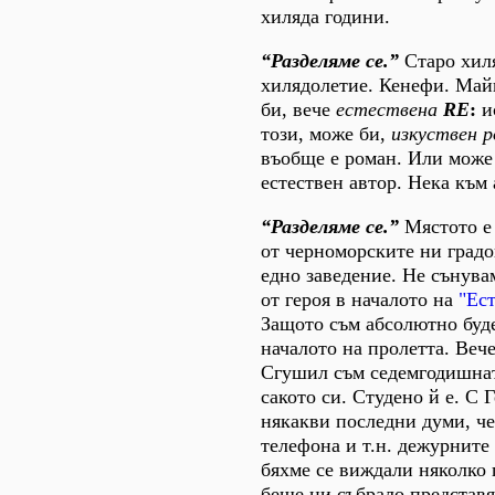
хиляда години.
“Разделяме се.”
Старо хил
хилядолетие. Кенефи. Май
би, вече
естествена
RE
:
ис
този, може би,
изкуствен 
въобще е роман. Или може
естествен автор. Нека към 
“Разделяме се.”
Мястото е 
от черноморските ни градо
едно заведение. Не сънува
от героя в началото на
"Ес
Защото съм абсолютно буде
началото на пролетта. Вече
Сгушил съм седемгодишнат
сакото си. Студено й е. С 
някакви последни думи, че
телефона и т.н. дежурните
бяхме се виждали няколко 
беше ни събрало представя