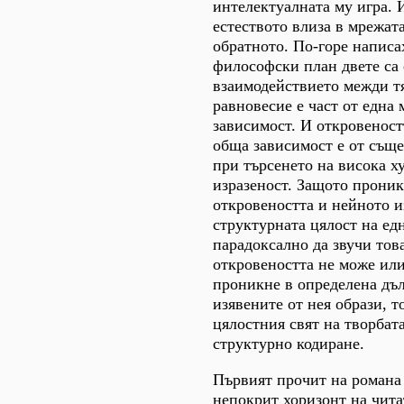
интелектуалната му игра. 
естеството влиза в мрежата
обратното. По-горе написа
философски план двете са 
взаимодействието межди т
равновесие е част от една
зависимост. И откровеност
обща зависимост е от съще
при търсенето на висока х
изразеност. Защото проник
откровеността и нейното из
структурната цялост на едн
парадоксално да звучи тов
откровеността не може или
проникне в определена дъ
изявените от нея образи, т
цялостния свят на творбат
структурно кодиране.
Първият прочит на романа 
непокрит хоризонт на чита