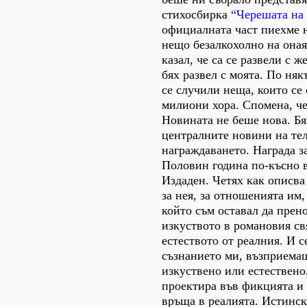
стихосбирка
“Черешата на
официалната част пиехме 
нещо безалкохолно на оная
казал, че са се развели с ж
бях развел с моята. По няк
се случили неща, които се
милиони хора. Спомена, че
Новината не беше нова. Бя
централните новини на те
награждаването. Награда з
Половин година по-късно в
Издаден. Четях как описва 
за нея, за отношенията им,
който съм оставал да прен
изкуството в романовия св
естеството от реалния. И с
съзнанието ми, възприемащ
изкуствено или естествено.
проектира във фикцията и 
връща в реалията. Истинск