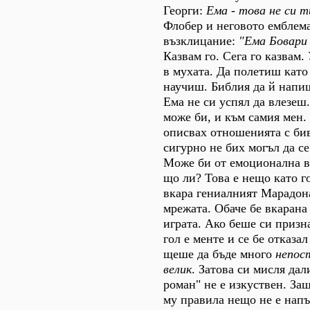
Георги:
Ема - това не си т
Флобер и неговото емблем
възклицание:
"Ема Бовари 
Казвам го. Сега го казвам.
в мухата. Да полетиш като 
научиш. Библия да й напи
Ема не си успял да влезеш.
може би, и към самия мен. 
описвах отношенията с би
сигурно не бих могъл да се
Може би от емоционална в
що ли? Това е нещо като го
вкара гениалният Марадон
мрежата. Обаче бе вкарана
играта. Ако беше си призна
гол е менте и се бе отказал
щеше да бъде много
непос
велик
. Затова си мисля дал
роман" не е изкуствен. За
му правила нещо не е напъ