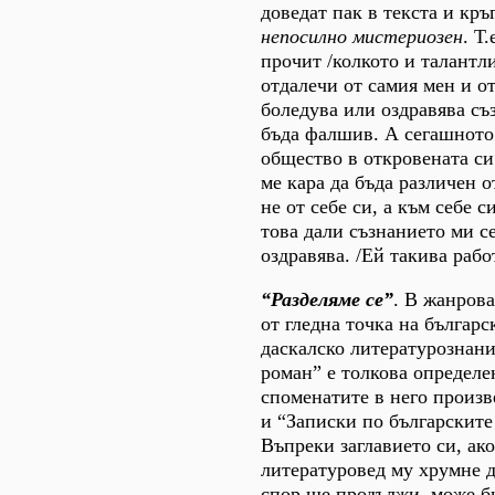
доведат пак в текста и кръ
непосилно мистериозен
. Т
прочит /колкото и талантли
отдалечи от самия мен и от
боледува или оздравява съ
бъда фалшив. А сегашното
общество в откровената си
ме кара да бъда различен от
не от себе си, а към себе 
това дали съзнанието ми с
оздравява. /Ей такива раб
“Разделяме се”
. В жанрова
от гледна точка на българ
даскалско литературознани
роман” е толкова определе
споменатите в него произв
и “Записки по българските
Въпреки заглавието си, ако
литературовед му хрумне д
спор ще продължи, може би