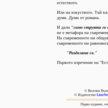
естеството.
Или на изкуството. Тъй кат
думи. Думи от романа.
И дали
"
само струята го 
не е метафора на съвреме
На съвременното ни общув
съвременното ни равновес
"Разделяме се."
Първото изречение на "Ес
© Веселин Въле
© Издателство
LiterNe
=================
Първо издание, ел