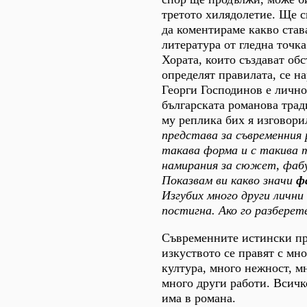
третото хилядолетие. Ще с
да коментираме какво став
литература от гледна точка
Хората, които създават обс
определят правилата, се н
Георги Господинов е лично
българската романова тра
му реплика бих я изговори
представа за съвременния 
такава форма и с такива 
намирания за сюжет, фабул
Показвам ви какво значи
ф
Изгубих много други лични
постигна. Ако го разберет
Съвременните истински пр
изкуството се правят с мно
култура, много нежност, м
много други работи. Всич
има в романа.