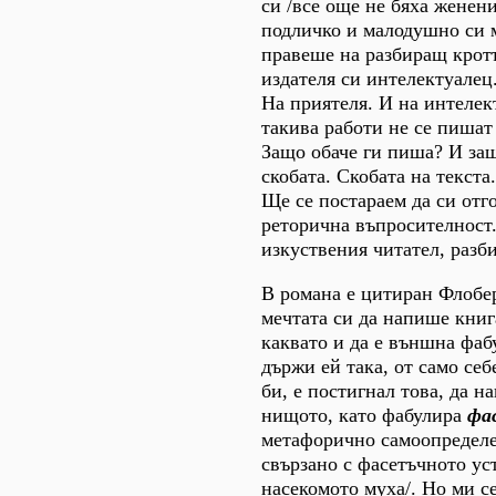
си /все още не бяха женени
подличко и малодушно си 
правеше на разбиращ крот
издателя си интелектуалец.
На приятеля. И на интелек
такива работи не се пишат
Защо обаче ги пиша? И за
скобата. Скобата на текста
Ще се постараем да си отг
реторична въпросителност.
изкуствения читател, разби
В романа е цитиран Флобер
мечтата си да напише книг
каквато и да е външна фабу
държи ей така, от само себ
би, е постигнал това, да н
нищото, като фабулира
фа
метафорично самоопределе
свързано с фасетъчното ус
насекомото муха/. Но ми с