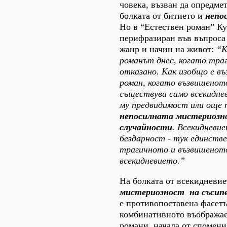
човека, възван да опредме
болката от битието и
непо
Но в “Естествен роман” Ку
перифразиран във въпроса 
жанр и начин на живот:
“К
романът днес, когато траг
отказано. Как изобщо е в
роман, когато възвишенот
съществува само всекидне
му предвидимост или още п
непосилната мистериозн
случайности
. Всекидневи
бездарност - тук единств
трагичното и възвишеното
всекидневието.”
На болката от всекидневи
мистериозност на съсип
е противопоставена фасетъ
комбинативното въображае
романи, начала от спомени