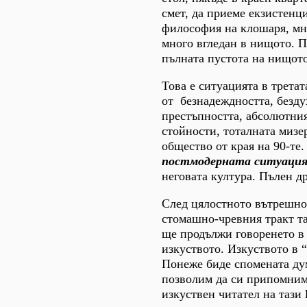
смет, да приеме екзистенц
философия на клошаря, мн
много вгледан в нищото. П
пълната пустота на нищото
Това е ситуацията в трета
от безнадеждността, безду
престъпността, абсолютни
стойности, тоталната мизе
общество от края на 90-те.
постмодерната ситуаци
неговата култура. Пълен д
След цялостното вътрешно
стомашно-чревния тракт т
ще продължи говоренето в
изкуството. Изкуството в 
Понеже биде спомената д
позволим да си припомним
изкуствен читател на тази