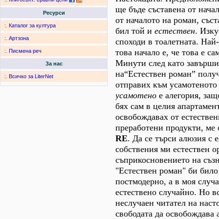
ще бъде съставена от начал
Ресурси
от началото на роман, съст
:.
Каталог за култура
бил той и
естествен
. Изк
:.
Артзона
споходи в тоалетната. Най
това начало е, че това е са
:.
Писмена реч
Минути след като завърши
За нас
на“Естествен роман” получ
:.
Всичко за LiterNet
отправих към усамотеното 
усамотено
е алегория, защ
бях сам в целия апартамент
освобождавах от естествен
преработени продукти, ме 
RE
. Да се търси алюзия с 
собствения ми естествен о
съприкосновението на съз
"Естествен роман" би бил
постмодерно, а в моя случ
естествено случайно. Но в
неслучаен читател на нас
свободата да освобождава 