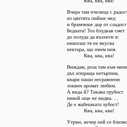
Ква, ква, ква!
Вчера там пчелица с радос
из цветята пийше мед
и бръмчеше дор от сладост
Бедната! Тоз блудкав смет
до полуда да възхити я:
никогаш тя не вкусва
нектара, що пием ния.
Ква, ква, ква!
Виждам, роза там към мен
дъх изпраща нетърпим,
квари наши несравнени
локвен аромат любим.
А вида й? Такава грубост
никой още не видва. . .
Де е жабешката хубост!
Ква, ква, ква!
Утрин, вечер пей се близко