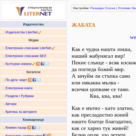
Настройки:
Разшири
Стесни
|
Уголеми
Ум
ЖАБАТА
Издателство
:.
Издателство LiterNet
we
Медии
:.
Електронно списание LiterNet
Как е чудна нашта локва,
наший жабунясал вир!
:.
Електронно списание БЕЛ
Пекне слънце - всяк изско
:.
Културни новини
да погледа божий мир.
Каталози
А зачуйм ли стъпка само
:.
По дати
:
март
или някаква мълва -
всички цопваме се тамо.
:.
Електронни книги
Ква, ква, ква!
:.
Раздели / Рубрики
:.
Автори
Как е мътно - като златно,
:.
Критика за авторите
как пресладостно воней
Книжарници
нашто блатце благодатно,
как се харно тук живей!
:.
Книжен пазар
Бедни орли, що летите
:.
Книгосвят: сравни цени