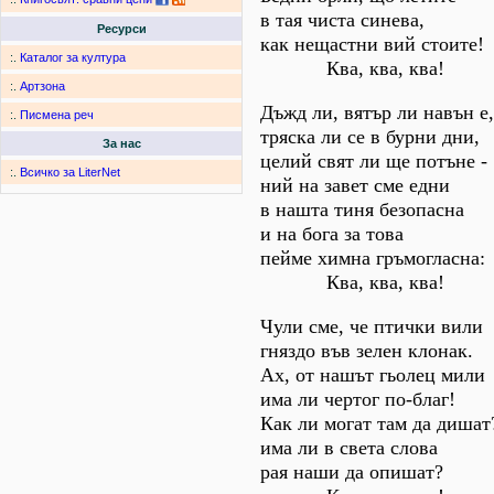
в тая чиста синева,
Ресурси
как нещастни вий стоите!
:.
Каталог за култура
Ква, ква, ква!
:.
Артзона
Дъжд ли, вятър ли навън е,
:.
Писмена реч
тряска ли се в бурни дни,
За нас
целий свят ли ще потъне -
:.
Всичко за LiterNet
ний на завет сме едни
в нашта тиня безопасна
и на бога за това
пейме химна гръмогласна:
Ква, ква, ква!
Чули сме, че птички вили
гняздо във зелен клонак.
Ах, от нашът гьолец мили
има ли чертог по-благ!
Как ли могат там да дишат
има ли в света слова
рая наши да опишат?