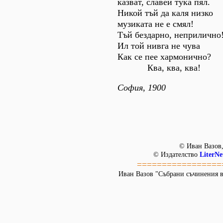
казват, славей тука пял.
Никой тъй да каля низко
музиката не е смял!
Тъй бездарно, неприлично
Ил той нивга не чува
Как се пее хармонично?
Ква, ква, ква!
София, 1900
© Иван Вазов,
© Издателство
LiterNe
=================
Иван Вазов "Събрани съчинения в 22