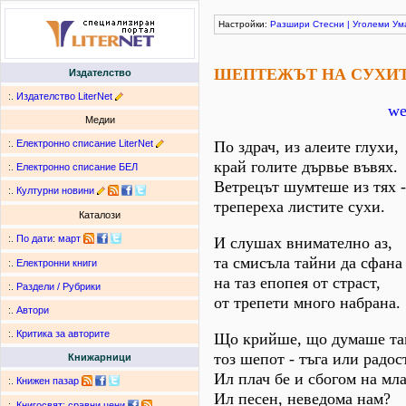
Настройки:
Разшири
Стесни
|
Уголеми
Ум
ШЕПТЕЖЪТ НА СУХИТ
Издателство
:.
Издателство LiterNet
we
Медии
:.
Електронно списание LiterNet
По здрач, из алеите глухи,
край голите дървье въвях.
:.
Електронно списание БЕЛ
Ветрецът шумтеше из тях -
:.
Културни новини
трепереха листите сухи.
Каталози
:.
По дати
:
март
И слушах внимателно аз,
та смисъла тайни да сфана
:.
Електронни книги
на таз епопея от страст,
:.
Раздели / Рубрики
от трепети много набрана.
:.
Автори
:.
Критика за авторите
Що крийше, що думаше та
тоз шепот - тъга или радос
Книжарници
Ил плач бе и сбогом на мл
:.
Книжен пазар
Ил песен, неведома нам?
:.
Книгосвят: сравни цени