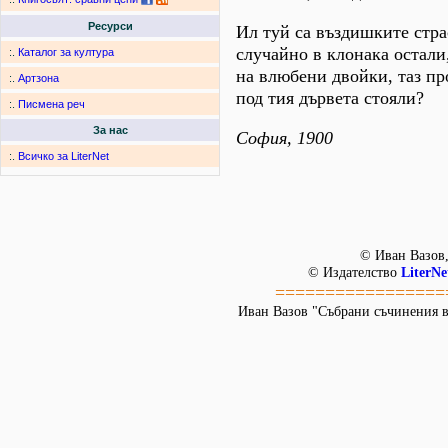
Ресурси
Ил туй са въздишките стра
случайно в клонака остали
:.
Каталог за култура
на влюбени двойки, таз пр
:.
Артзона
под тия дървета стояли?
:.
Писмена реч
За нас
София, 1900
:.
Всичко за LiterNet
© Иван Вазов,
© Издателство
LiterNe
=================
Иван Вазов "Събрани съчинения в 22