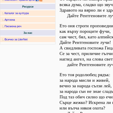
всяка дума, сладко що зву
Ресурси
Здравото на вярно ли е здр
:.
Каталог за култура
Дайте Рентгеновите лу
:.
Артзона
Ето оня строги проповедн
:.
Писмена реч
как върху пороците фучи,
За нас
сам чист, бял, като алпийс
:.
Всичко за LiterNet
Дайте Рентгеновите лучи!
А свидливата госпожа Гиц
Се за чест, приличие гълчи
наглед ангел, на слова све
дайте Рентгеновите луч
Ето тоя родолюбец рядък:
за народа мисли и живей,
вечно за народа сълзи лей,
за народа сън не знае сладъ
Под таз обич силно що ечи
Сърце жежко? Искрена ли 
или вълча някоя охота?