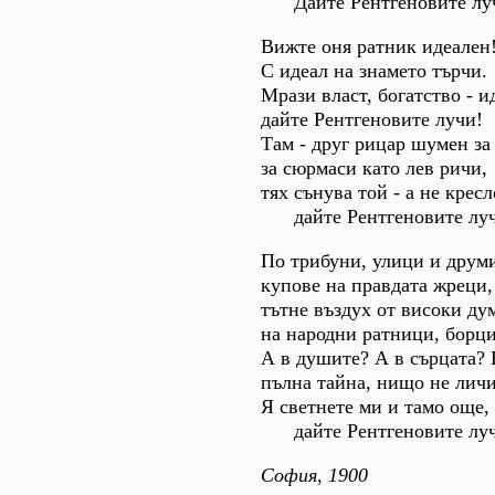
Дайте Рентгеновите лу
Вижте оня ратник идеален
С идеал на знамето търчи.
Мрази власт, богатство - и
дайте Рентгеновите лучи!
Там - друг рицар шумен за
за сюрмаси като лев ричи,
тях сънува той - а не кресл
дайте Рентгеновите луч
По трибуни, улици и друми
купове на правдата жреци,
тътне въздух от високи ду
на народни ратници, борци
А в душите? А в сърцата? 
пълна тайна, нищо не личи
Я светнете ми и тамо още,
дайте Рентгеновите луч
София, 1900