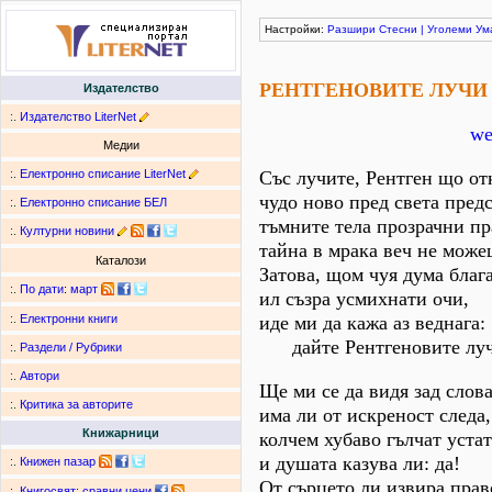
Настройки:
Разшири
Стесни
|
Уголеми
Ум
РЕНТГЕНОВИТЕ ЛУЧИ
Издателство
:.
Издателство LiterNet
we
Медии
:.
Електронно списание LiterNet
Със лучите, Рентген що от
чудо ново пред света пред
:.
Електронно списание БЕЛ
тъмните тела прозрачни пр
:.
Културни новини
тайна в мрака веч не може
Каталози
Затова, щом чуя дума благ
:.
По дати
:
март
ил съзра усмихнати очи,
иде ми да кажа аз веднага:
:.
Електронни книги
дайте Рентгеновите луч
:.
Раздели / Рубрики
:.
Автори
Ще ми се да видя зад слов
:.
Критика за авторите
има ли от искреност следа,
Книжарници
колчем хубаво гълчат устат
и душата казува ли: да!
:.
Книжен пазар
От сърцето ли извира прав
:.
Книгосвят: сравни цени