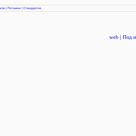
али
|
Потъмни
|
Стандартни
web
|
Под н