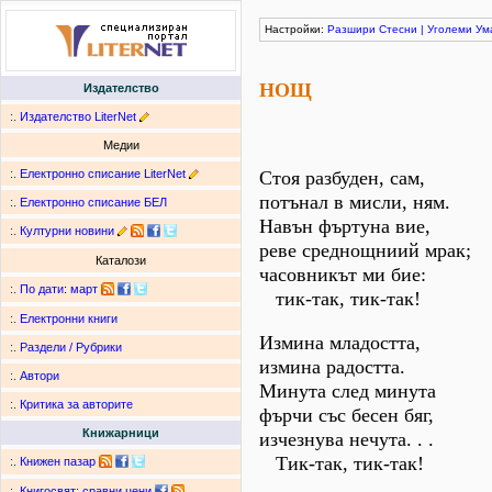
Настройки:
Разшири
Стесни
|
Уголеми
Ум
НОЩ
Издателство
:.
Издателство LiterNet
Медии
:.
Електронно списание LiterNet
Стоя разбуден, сам,
потънал в мисли, ням.
:.
Електронно списание БЕЛ
Навън фъртуна вие,
:.
Културни новини
реве среднощниий мрак;
Каталози
часовникът ми бие:
:.
По дати
:
март
тик-так, тик-так!
:.
Електронни книги
Измина младостта,
:.
Раздели / Рубрики
измина радостта.
:.
Автори
Минута след минута
:.
Критика за авторите
фърчи със бесен бяг,
Книжарници
изчезнува нечута. . .
Тик-так, тик-так!
:.
Книжен пазар
:.
Книгосвят: сравни цени