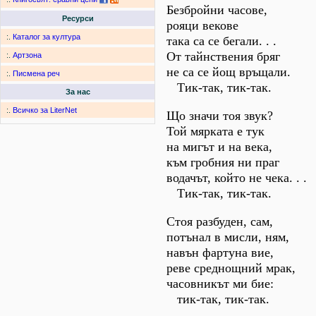
Безбройни часове,
Ресурси
рояци векове
:.
Каталог за култура
така са се бегали. . .
От тайнствения бряг
:.
Артзона
не са се йощ връщали.
:.
Писмена реч
Тик-так, тик-так.
За нас
:.
Всичко за LiterNet
Що значи тоя звук?
Той мярката е тук
на мигът и на века,
към гробния ни праг
водачът, който не чека. . .
Тик-так, тик-так.
Стоя разбуден, сам,
потънал в мисли, ням,
навън фартуна вие,
реве среднощний мрак,
часовникът ми бие:
тик-так, тик-так.