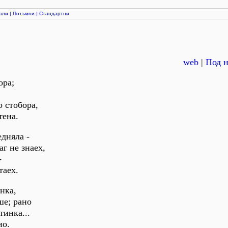
али
|
Потъмни
|
Стандартни
web
|
Под н
ора;
о стобора,
тена.
дняла -
аг не знаех,
-
таех.
нка,
ше; рано
тинка...
но.