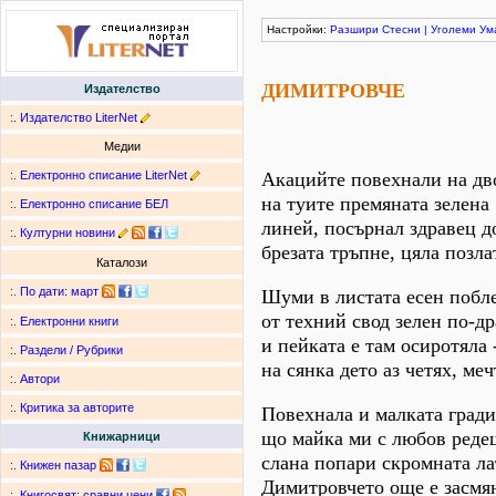
Настройки:
Разшири
Стесни
|
Уголеми
Ум
ДИМИТРОВЧЕ
Издателство
:.
Издателство LiterNet
Медии
:.
Електронно списание LiterNet
Акацийте повехнали на дв
на туите премяната зелена
:.
Електронно списание БЕЛ
линей, посърнал здравец д
:.
Културни новини
брезата тръпне, цяла позла
Каталози
:.
По дати
:
март
Шуми в листата есен побле
от техний свод зелен по-др
:.
Електронни книги
и пейката е там осиротяла 
:.
Раздели / Рубрики
на сянка дето аз четях, меч
:.
Автори
:.
Критика за авторите
Повехнала и малката гради
що майка ми с любов реде
Книжарници
слана попари скромната ла
:.
Книжен пазар
Димитровчето още е засмя
:.
Книгосвят: сравни цени