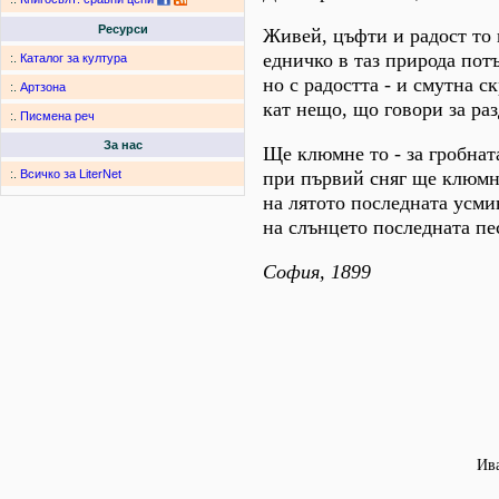
Ресурси
Живей, цъфти и радост то 
едничко в таз природа пот
:.
Каталог за култура
но с радостта - и смутна с
:.
Артзона
кат нещо, що говори за раз
:.
Писмена реч
За нас
Ще клюмне то - за гробнат
при първий сняг ще клюмне
:.
Всичко за LiterNet
на лятото последната усми
на слънцето последната пе
София, 1899
Ива