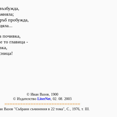
възбужда,
ъмняла;
кръб пробужда,
дяла...
а почивка,
 то главица -
вка,
сница!
© Иван Вазов, 1900
© Издателство
LiterNet
, 02. 08. 2003
=============================
н Вазов "Събрани съчинения в 22 тома", С., 1976, т. III.