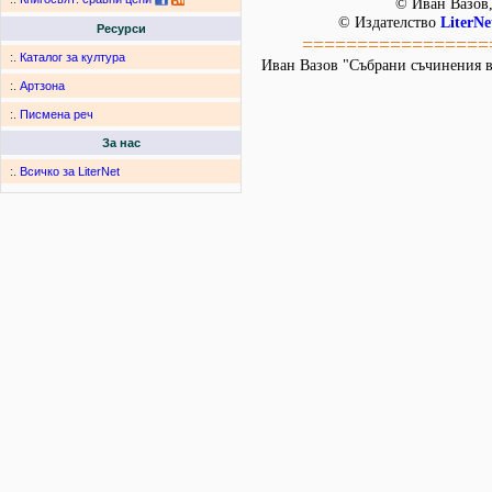
© Иван Вазов,
© Издателство
LiterNe
Ресурси
=================
:.
Каталог за култура
Иван Вазов "Събрани съчинения в 22
:.
Артзона
:.
Писмена реч
За нас
:.
Всичко за LiterNet