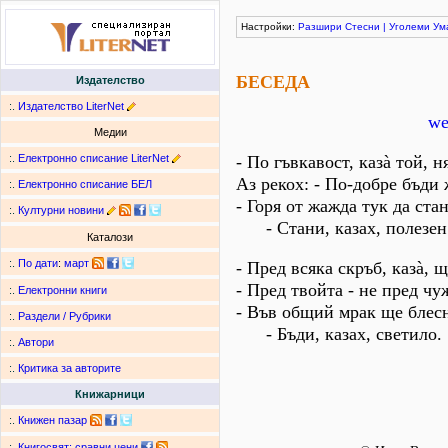
Настройки:
Разшири
Стесни
|
Уголеми
Ум
БЕСЕДА
Издателство
:.
Издателство LiterNet
we
Медии
:.
Електронно списание LiterNet
- По гъвкавост, казà той, 
Аз рекох: - По-добре бъди 
:.
Електронно списание БЕЛ
- Горя от жажда тук да стан
:.
Културни новини
- Стани, казах, полезен
Каталози
:.
По дати
:
март
- Пред всяка скръб, казà, 
- Пред твойта - не пред чу
:.
Електронни книги
- Във общий мрак ще блесн
:.
Раздели / Рубрики
- Бъди, казах, светило.
:.
Автори
:.
Критика за авторите
Книжарници
:.
Книжен пазар
:.
Книгосвят: сравни цени