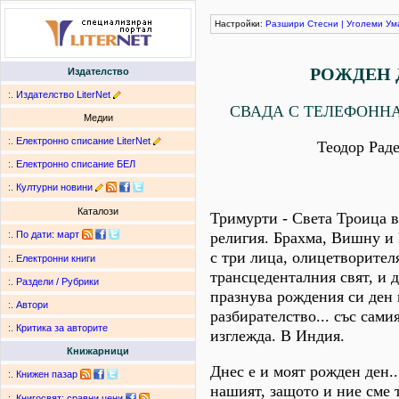
Настройки:
Разшири
Стесни
|
Уголеми
Ум
РОЖДЕН 
Издателство
:.
Издателство LiterNet
СВАДА С ТЕЛЕФОНН
Медии
:.
Електронно списание LiterNet
Теодор Рад
:.
Електронно списание БЕЛ
:.
Културни новини
Каталози
Тримурти - Света Троица 
религия. Брахма, Вишну и
:.
По дати
:
март
с три лица, олицетворител
:.
Електронни книги
трансцеденталния свят, и 
:.
Раздели / Рубрики
празнува рождения си ден 
:.
Автори
разбирателство... със сами
:.
Критика за авторите
изглежда. В Индия.
Книжарници
Днес е и моят рожден ден..
:.
Книжен пазар
нашият, защото и ние сме 
:.
Книгосвят: сравни цени