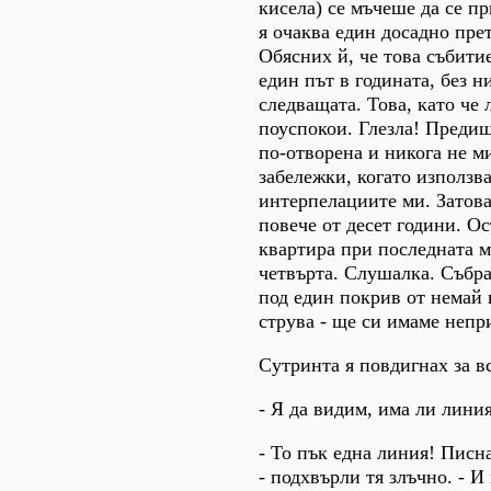
кисела) се мъчеше да се п
я очаква един досадно пре
Обясних й, че това събитие
един път в годината, без н
следващата. Това, като че 
поуспокои. Глезла! Преди
по-отворена и никога не м
забележки, когато използв
интерпелациите ми. Затова
повече от десет години. Ос
квартира при последната м
четвърта. Слушалка. Събра
под един покрив от немай 
струва - ще си имаме непр
Сутринта я повдигнах за в
- Я да видим, има ли линия
- То пък една линия! Писн
- подхвърли тя злъчно. - И 