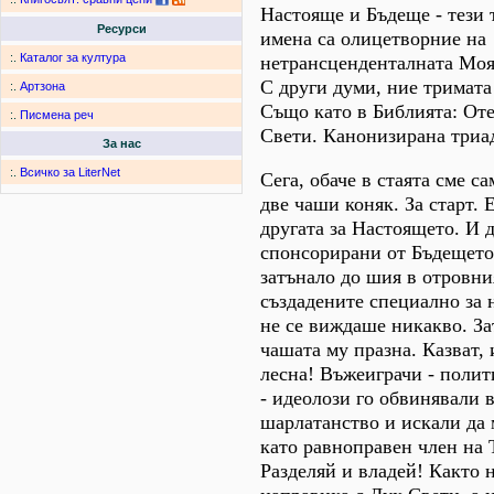
Настояще и Бъдеще - тези
Ресурси
имена са олицетворние на
:.
Каталог за култура
нетрансценденталната Моя
С други думи, ние тримата 
:.
Артзона
Също като в Библията: От
:.
Писмена реч
Свети. Канонизирана триа
За нас
:.
Всичко за LiterNet
Сега, обаче в стаята сме с
две чаши коняк. За старт. 
другата за Настоящето. И 
спонсорирани от Бъдeщето
затънало до шия в отровни
създадените специално за 
не се виждаше никакво. За
чашата му празна. Казват, 
лесна! Въжеиграчи - поли
- идеолози го обвинявали 
шарлатанство и искали да 
като равноправен член на 
Разделяй и владей! Както 