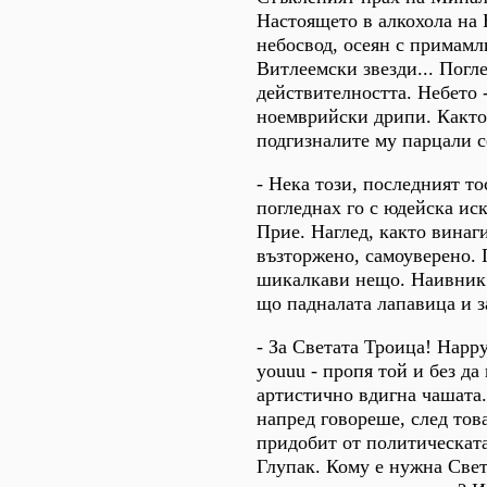
Настоящето в алкохола на 
небосвод, осеян с примам
Витлеемски звезди... Погл
действителността. Небето 
ноемврийски дрипи. Както 
подгизналите му парцали с
- Нека този, последният то
погледнах го с юдейска иск
Прие. Наглед, както винаги
възторжено, самоуверено. 
шикалкави нещо. Наивник.
що падналата лапавица и з
- За Светата Троица! Happy 
youuu - пропя той и без да
артистично вдигна чашата.
напред говореше, след тов
придобит от политическата
Глупак. Кому е нужна Свет