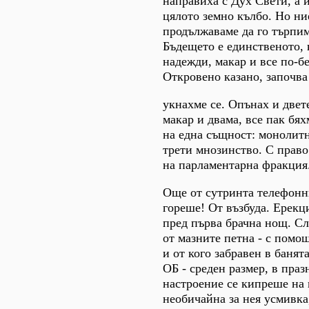
направиха с Дух Свети, а 
цялото земно кълбо. Но ни
продължаваме да го търпим
Бъдещето е единственото, 
надежди, макар и все по-б
Откровено казано, започва 
укнахме се. Опънах и двет
макар и двама, все пак бя
на една същност: монолитн
трети мнозинство. С право
на парламентарна фракция
Още от сутринта телефонн
гореше! От възбуда. Ерекц
пред първа брачна нощ. С
от мазните петна - с помощ
и от кого забравен в баня
ОБ - среден размер, в пра
настроение се кипреше на 
необичайна за нея усмивка