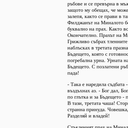
ръбове и се превърна в м
защото му обещах, че може
залепя, както се прави в т
Филджанът на Миналото б
буквално на прах. Както в
Окончателно. Прахът на М
Грижливо събрах тленните
наблъсках в третата празна
Бъдещето, която с готовнос
погребална урна. Урната н
Бъдещето. С позлатени ръб
пада!
- Така е наредила съдбата 
въздъхнах аз. - Бог дал, Бо
по глътка и за Бъдещето - 
В тази, третата чаша! Стор
странна принуда. Човешка,
Разделяй и владей!
Стъкленият прах на Минал