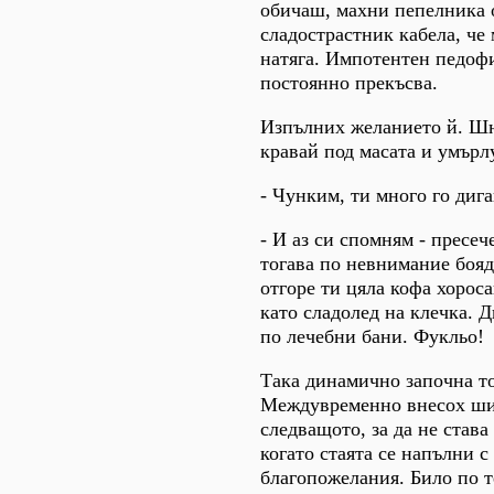
обичаш, махни пепелника 
сладострастник кабела, че 
натяга. Импотентен педоф
постоянно прекъсва.
Изпълних желанието й. Шн
кравай под масата и умър
- Чунким, ти много го диг
- И аз си спомням - пресече
тогава по невнимание боя
отгоре ти цяла кофа хороса
като сладолед на клечка. 
по лечебни бани. Фукльо!
Така динамично започна то
Междувременно внесох ши
следващото, за да не става
когато стаята се напълни с
благопожелания. Било по т