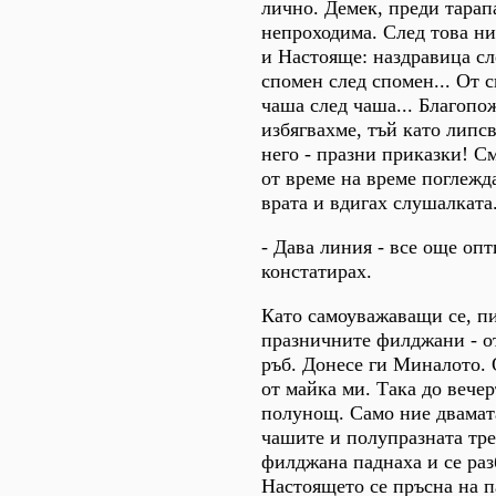
лично. Демек, преди тарапа
непроходима. След това н
и Настояще: наздравица сл
спомен след спомен... От 
чаша след чаша... Благопо
избягвахме, тъй като липс
него - празни приказки! С
от време на време поглежд
врата и вдигах слушалката
- Дава линия - все още оп
констатирах.
Като самоуважаващи се, п
празничните филджани - от
ръб. Донесе ги Миналото.
от майка ми. Така до вечер
полунощ. Само ние двамата
чашите и полупразната тре
филджана паднаха и се ра
Настоящето се пръсна на п