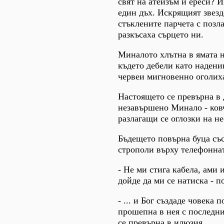
свят на атеизъм и ереси? 
един дъх. Искрящият звезд
стъклените парчета с позл
разкъсаха сърцето ни.
Миналото хлътна в ямата н
където дебели като надени
червеи мигновенно оголиха
Настоящето се превърна в 
незавършено Минало - ков
разлагащи се оглозки на н
Бъдещето повърна буца със
строполи върху телефонна
- Не ми стига кабела, ами 
дойде да ми се натиска - п
- ... и Бог създаде човека п
прошепна в нея с последн
се превърна в илюзия.