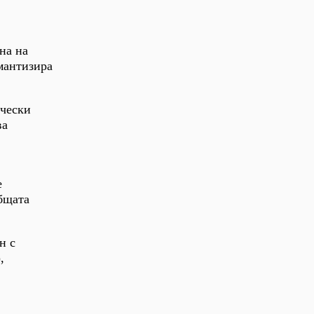
на на
мантизира
ически
ва
е
общата
н с
,