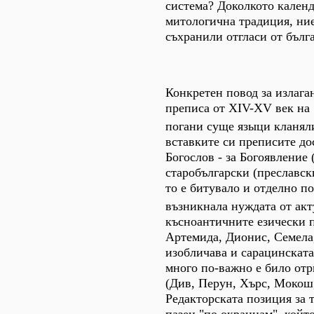
система? Доколкото календ
митологична традиция, ние
съхранили отгласи от бълг
Конкретен повод за излага
преписа от ХIV-ХV век на 
погани суще языци кланяли
вставките си преписите до
Богослов - за Богоявление 
старобългарски (преславск
то е битувало и отделно п
възникнала нуждата от акт
късноантичните езически 
Артемида, Дионис, Семела,
изобличава и сарацинската
много по-важно е било от
(Див, Перун, Хърс, Мокош,
Редакторската позиция за т