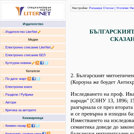
Настройки:
Разшири
Стесни
|
Уголеми
Ум
Издателство
БЪЛГАРСКИЯ
:.
Издателство LiterNet
СКАЗАН
Медии
:.
Електронно списание LiterNet
:.
Електронно списание БЕЛ
:.
Културни новини
Каталози
2. Българският митоепичен
:.
По дати
:
март
(Короуна же боудет Антих
:.
Електронни книги
Изследването на проф. Ива
:.
Раздели / Рубрики
народи" [СбНУ 13, 1896; 15
:.
Автори
разгърнала се през вторат
:.
Критика за авторите
и се превърна в изходна б
Книжарници
Изместването на изследова
семантика доведе до закон
:.
Книжен пазар
балкански миторитуален к
:.
Книгосвят: сравни цени