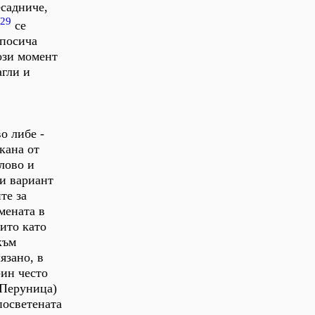
есадниче,
29
се
 посича
ози момент
агли и
о либе -
кана от
олово и
ти вариант
те за
мената в
ито като
към
язано, в
-ин често
 Перуница)
посветената