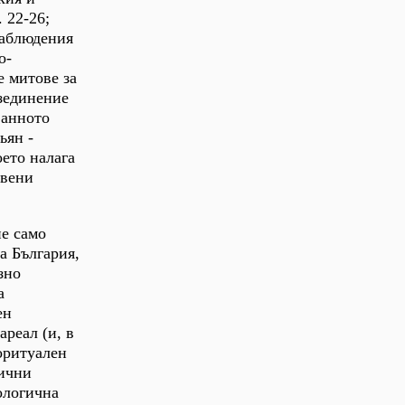
 22-26;
наблюдения
о-
е митове за
зединение
фанното
ьян -
оето налага
твени
не само
а България,
зно
а
ен
реал (и, в
оритуален
фични
ологична