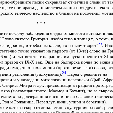
арно-обредните песни съхраняват отчетливи следи от та
 ще се постараем да привлечем данни и от други текстов
арското езическо наследство в близки на посочения моти
* * *
ните по-долу наблюдения е една от многото вставки в ня
"Слово святого Григорья, изобр
тено в толъц
х, о томъ, 
23
ся идоломь, и требы им клали, то и нын
творят"
. Изв
статъчно точно указват на първото (от 13-те) слово на Г
(6 ян.) и съответстват на ранния им руски препис от ХI в
и) превод от IХ-Х век. Още на българска почва по всяка 
оради нуждата от полемични (противоезически) слова, от
24
уални разяснения (тълкувания).
Наред с реалиите на
прояви и унаследени митологични персонажи (Дый, Афро
 Озирис, Митра и др., присъстващи в гръцкия протограф)
 вяра (мохамеданството: Маомед и Бахмит), но за съвре
ричането на довчерашния висш и низш славянски езическ
 Род и Рожаница, Переплут, вили, упири и берегини).
ях е като за скоро отминал етап в културния развой, рел