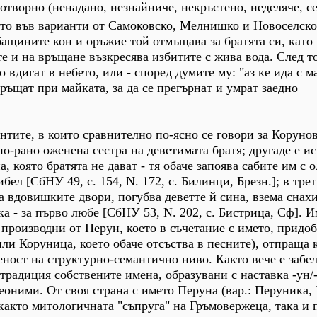
отворно (ненадано, незнайниче, некръстено, неделяче, с
ето във варианти от Самоковско, Мелнишко и Новоселско
ащините кон и оръжие той отмъщава за братята си, като
е и на връщане възкресява избитите с жива вода. След т
о вдигат в небето, или - според думите му: "аз ке ида с м
връщат при майката, за да се прегърнат и умрат заедно
нтите, в които сравнително по-ясно се говори за Корунов
по-рано оженена сестра на деветимата братя; другаде е ис
, която братята не дават - тя обаче запоява сабите им с 
ибел [СбНУ 49, с. 154, N. 172, с. Билинци, Брезн.]; в тре
 вдовишките двори, погубва деветте й сина, взема снахи
а - за първо любе [СбНУ 53, N. 202, с. Бистрица, Сф]. И
 производни от Перун, което в съчетание с името, придоб
ли Коруница, което обаче отсъства в песните), отпраща 
ност на структурно-семантично ниво. Както вече е забел
традиция собствените имена, образувани с наставка -ун/
еоними. От своя страна с името Перуна (вар.: Перуника,
 както митологичната "съпруга" на Гръмовержеца, така и 