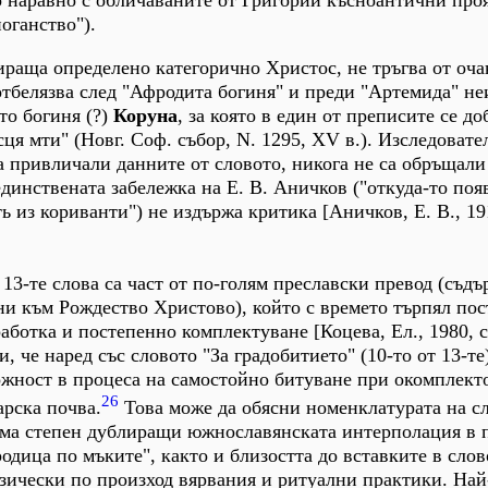
о наравно с обличаваните от Григорий късноантични проя
оганство").
ираща определено категорично Христос, не тръгва от оч
отбелязва след "Афродита богиня" и преди "Артемида" не
то богиня (?)
Коруна
, за която в един от преписите се до
ця мти" (Новг. Соф. събор, N. 1295, ХV в.). Изследовате
са привличали данните от словото, никога не са обръщали
единствената забележка на Е. В. Аничков ("откуда-то поя
 из кориванти") не издържа критика [Аничков, Е. В., 191
 13-те слова са част от по-голям преславски превод (съд
ни към Рождество Христово), който с времето търпял по
ботка и постепенно комплектуване [Коцева, Ел., 1980, с.
, че наред със словото "За градобитието" (10-то от 13-те
жност в процеса на самостойно битуване при окомплект
26
арска почва.
Това може да обясни номенклатурата на с
ляма степен дублиращи южнославянската интерполация в 
одица по мъките", както и близостта до вставките в слов
зически по произход вярвания и ритуални практики. Най