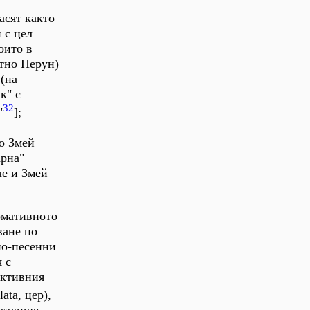
асят както
 с цел
оито в
ятно Перун)
(на
к" с
32
"
];
то Змей
арна"
че и Змей
рмативното
ване по
но-песенни
 с
активния
ata, цер),