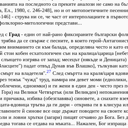
дванията на последното са преките аналози не само на бъ
 Ел., 1980, с. 246-248], но и от митопоетичните песенни
6-146] - струва ни се, че част от интерполациите в първот
фолклорно-митологични представи...
ед с
Град
- един от най-рано фиксираните български фол
трябва да се свърже с песните, в които герой-Антагонис
чим вниманието си към балада, определяна често и като 
 й стои кобен есхатологичен сън на кралица/царица [небе
 слънцето изгрява от запад; месецът (някъде и Деницата)
"Власците") падат отвъд Дунав във Влашко], тълкуван кат
27
смърт на владетеля".
След смъртта на краля/царя вдов
чрез тежък "чужд" труд, намира им девет моми (еднолики,
облечени, едноимки) и ги жени в един ден - често през п
а Гора) на Велики Четвъртък (или Великден) непоканения
 причаква, избива (обезглавява) синовете, а снахите взе
цата-вдовица тръгва да ги дири - открива ги в клисура и
главените й синове все още държат поводите на своите к
оли и ловни хрътки (загари) пищят отчаяно до Бога. Без д
едва тогава се отдава на мъката... Нажален, Бог изпраща 