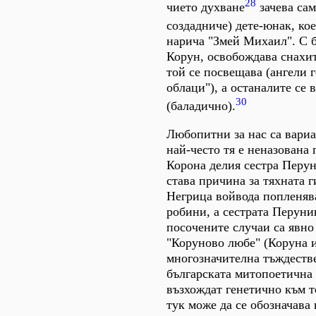
28
чието духване
зачева сам
создадниче) дете-юнак, ко
нарича "Змей Михаил". С б
Корун, освобождава снахит
той се посвещава (ангели г
облаци"), а останалите се 
30
(баладично).
Любопитни за нас са вариа
най-често тя е неназована 
Корона делия сестра Перуна
става причина за тяхната г
Негрица войвода попленява
робини, а сестрата Перуник
посочените случаи са явно
"Коруново любе" (Коруна и
многозначителна тъждестве
българската митопоетична 
възхождат генетично към т
тук може да се обозначава