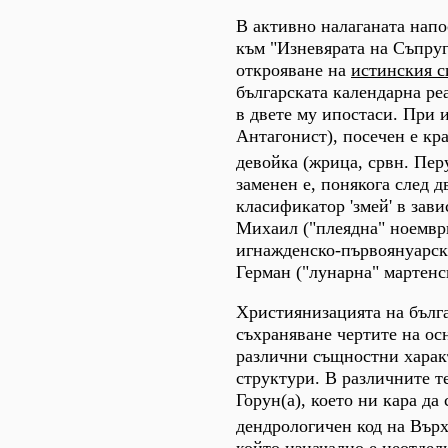
В активно налаганата напо
към "Изневярата на Съпруг
открояване на
истинския с
българската календарна ре
в двете му ипостаси. При 
Антагонист), посечен е кра
девойка (жрица, срвн. Пер
заменен е, понякога след д
класификатор 'змей' в зав
Михаил ("плеядна" ноември
игнажденско-първоянуарска
Герман ("лунарна" мартенс
Християнизацията на бълг
съхраняване чертите на ос
различни същностни харак
структури. В различните т
Горун(а), което ни кара да
дендрологичен код на Върх