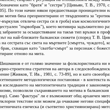
означени като "братя" и "сестри") [Цивьян, Т. В., 1970, с.
3-105]. По този начин някои предшестващи проницателни 
ози мотив бяха преориентирани от твърденията за "еротик
-въркулак отвлича сестра си в гроба) към космологичнит
естуален "първобрак"), което мотивира задължително ра
ед забраните за осъществяване на такъв тип връзки в про
зът на най-близките балкански сюжети (според Т. В. Цив
 на сестрата със света на мъртвите [смъртта, чуждото], к
 брак, схващан като "сватба=смърт" за персонаж с божес
птиране отново на мита.
Шишманов е от голямо значение за фолклористиката ни 
рно-строителна стратегия на автора в следосвобожденск
ние [Живков, Т. Ив., 1981, с. 73-89], но и като своеобра
сетнешните методологически постановки - в контекста н
в изследването на митопоетичната традиция е закономер
низми, позволили съхраняването на мотива в балканския а
лор). Само "фактура" ли е възможният общ архаичен мит
олклорни текстове или можем да очакваме негови специ
оетничната езическа (и съответно християнизирана) мит