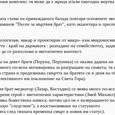
лния комплекс тя може да е жрица и/или ежегодна жертва
ата схема на привежданата балада повтаря основните зве
манов "Песен за мъртвия брат", като акцентира и пресе
ологизъм, макар и проектиран от макро- към микрокосм
та : край на държавата : разпадане на семейството), зада
да се разположи в митоепичен контекст.
а на девет братя (Перуна, Перуника) се оказва дадена на
 много по-ясна мотивировка за разгръщане на сюжета; тя 
 страна и предизвиква смъртта на братята си в деня на 
олективното им поклонение на Света Гора).
я брат-медиатор (Лазар, Костадин) се явява много по-ясе
рени герой с митоепични характеристики (Змей Михаил)
ряка божествена намеса; негова цел не е възвръщането на
скоро "следствие"), а възстановяване на статуквото
ята след тяхната временна смърт в новия им статус).