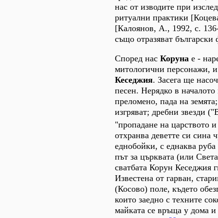
нас от изводите при изсле
ритуални практики [Коцева,
[Калоянов, А., 1992, с. 13
също отразяват български 
Според нас
Коруна
е - нар
митологични персонажи, и 
Кеседжия
. Засега ще насо
песен. Нерядко в началото
преломено, пада на земята;
изгряват; дребни звезди (
"пропадане на царството и 
отхранва деветте си сина 
еднобойки, с еднаква руба 
път за църквата (или Свет
сватбата Корун Кеседжия ги
Известена от гарван, стари
(Косово) поле, където обез
които заедно с техните сок
майката се връща у дома и 