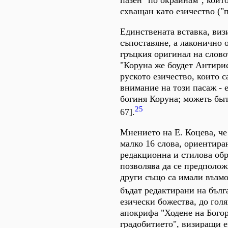
пазен "по окраинам", койт
схващан като езичество ("п
Единствената вставка, виз
съпоставяне, а лаконично 
гръцкия оригинал на слово
"Коруна же боудет Антирис
руското езичество, които 
внимание на този пасаж - 
богиня Коруна; можеть быть
25
67].
Мнението на Е. Коцева, че
малко 16 слова, ориентира
редакционна и стилова обра
позволява да се предположи
други също са имали възмо
бъдат редактирани на бълг
езически божества, до го
апокрифа "Ходене на Богор
градобитието", визиращи е