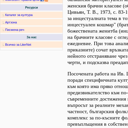
женския брачни класове (об
Ресурси
Цивьян, Т. В., 1973, с. 8
:.
Каталог за култура
за инцестуалната тема в т
:.
Артзона
инцестуален кошмар" (брат
божествената женитба (инц
:.
Писмена реч
на брачните класове с огл
За нас
ежедневие. При това анали
:.
Всичко за LiterNet
приказните) сочат връзката
нейното отстраняване чрез
черти, и подсказва преада
Посочената работа на Ив. 
поради специфичната култу
към която има пряко отноше
предизвикателство към по-
съвременните достижения 
въпросът за реалните меха
частност, българския фолк
комплекс за по-късните ф
превъплъщения в собствен