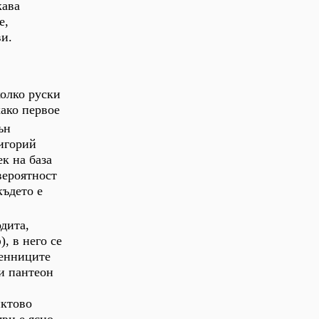
кава
е,
ви.
колко руски
како первое
ън
ригорий
ек на база
вероятност
където е
дита,
, в него се
менниците
и пантеон
иктово