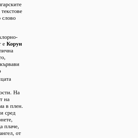
лгарските
 текстове
о слово
клорно-
т е
Корун
епична
то,
 кървави
о
ицата
ости. На
т на
ма в плен.
ли сред
онете,
а плаче,
ангел, от