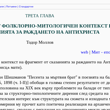
али
|
Потъмни
|
Стандартни
ТРЕТА ГЛАВА
Т ФОЛКЛОРНО-МИТОЛОГИЧЕН КОНТЕКСТ 
ИЯТА ЗА РАЖДАНЕТО НА АНТИХРИСТА
Тодор Моллов
web
|
Мит - епо
 контекст на фрагмент от сказанията за раждането на Ан
рисц
мати).
н Шишманов ''Песента за мъртвия брат'' в поезията на б
, 1898 (ч. I-II)] обобщи в голяма степен резултатите от д
а половина на ХIХ век върху проблемите на балади от тип
аза за структорно-типологичните дирения след средата на
телския интерес към структурата на сюжета и изходната 
омерния му прочит като поетична реализация на архаиче
омплекс, свързан с регулация на отношенията между мъж