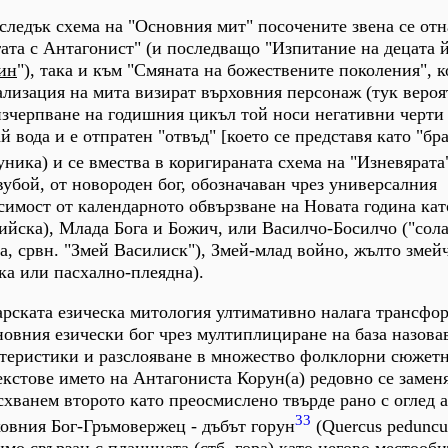
следък схема на "Основния мит" посочените звена се отн
ата с Антагонист" (и последващо "Изпитание на децата й
ин
"), така и към "Смяната на божествените поколения", к
ализация на мита визират върховния персонаж (тук веро
изчерпване на годишния цикъл той носи негативни черти 
й вода и е отпратен "отвъд" [което се представя като "бра
уника) и се вмества в коригираната схема на "Изневярата
вубой, от новороден бог, обозначаван чрез универсалния
исимост от календарното обвързване на Новата година ка
йска), Млада Бога и Божич, или Василчо-Босилчо ("сол
, срвн. "Змей Василиск"), Змей-млад войно, жълто змей
ка или пасхално-плеядна).
арската езическа митология ултимативно налага трансфо
новния езически бог чрез мултиплициране на база назова
теристики и разслояване в множество фолклорни сюжет
екстове името на Антагониста Корун(а) редовно се заменя
 схванем второто като преосмислено твърде рано с оглед 
33
овния Бог-Гръмовержец - дъбът горун
(Quercus peduncul