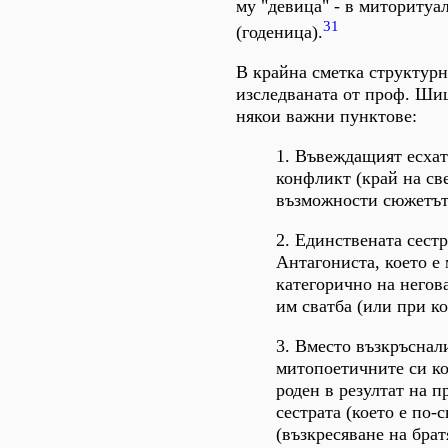
му "девица" - в миторитуа
31
(годеница).
В крайна сметка структурн
изследваната от проф. Шиш
някои важни пунктове:
1. Въвеждащият есхат
конфликт (край на све
възможности сюжетът 
2. Единствената сестр
Антагониста, което е
категорично на негова
им сватба (или при к
3. Вместо възкръснали
митопоетичните си ко
роден в резултат на п
сестрата (което е по-
(възкресяване на брат