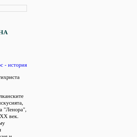
НА
с - история
тихриста
алканските
искусията,
а "Ленора",
 ХХ век.
му
н
кия и