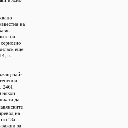
ви е ясно
аквано
известна на
бавя:
лите на
 сериозно
вилась еще
4, с.
ържащ най-
степенна
 246],
) някои
овката да
лавянските
превод на
ото "За
-важни за