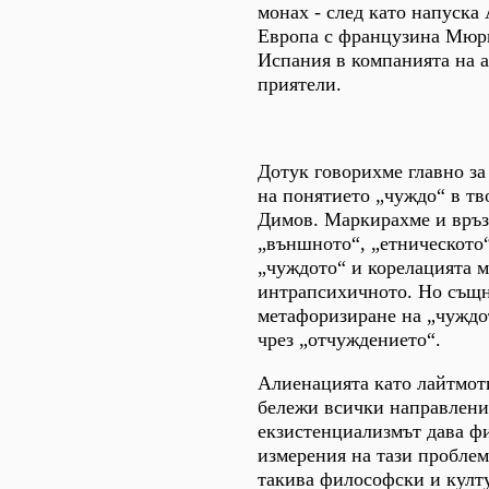
монах - след като напуска
Европа с французина Мюри
Испания в компанията на 
приятели.
Дотук говорихме главно за
на понятието „чуждо“ в тв
Димов. Маркирахме и връз
„външното“, „етническото“
„чуждото“ и корелацията м
интрапсихичното. Но същ
метафоризиране на „чуждо
чрез „отчуждението“.
Алиенацията като лайтмоти
бележи всички направлени
екзистенциализмът дава ф
измерения на тази пробле
такива философски и култ