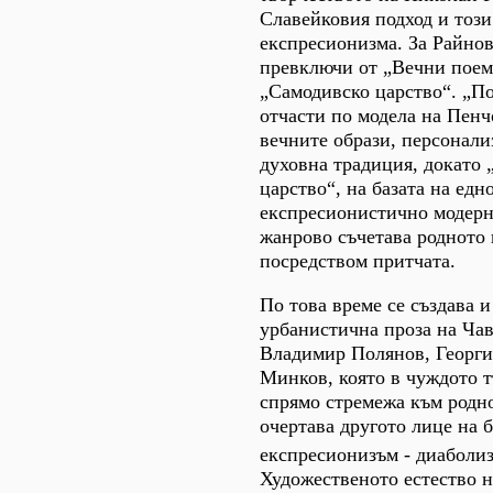
Славейковия подход и този
експресионизма. За Райнов
превключи от „Вечни поем
„Самодивско царство“. „П
отчасти по модела на Пенч
вечните образи, персонал
духовна традиция, докато
царство“, на базата на едн
експресионистично модерн
жанрово съчетава родното
посредством притчата.
По това време се създава 
урбанистична проза на Ча
Владимир Полянов, Георги
Минков, която в чуждото 
спрямо стремежа към родно
очертава другото лице на 
експресионизъм - диаболи
Художественото естество н