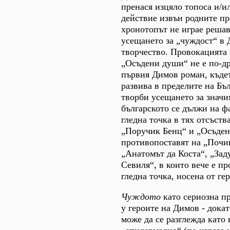
пренася изцяло топоса и/и
действие извън родните пр
хронотопът не играе реша
усещането за „чуждост“ в
творчество. Провокацията 
„Осъдени души“ не е по-др
първия Димов роман, къдет
развива в пределите на Бъл
творби усещането за значи
българското се дължи на фа
гледна точка в тях отсъств
„Поручик Бенц“ и „Осъден
противопоставят на „Почи
„Анатомът да Коста“, „За
Севиля“, в които вече е пр
гледна точка, носена от ге
Чуждото
като сериозна п
у героите на Димов - докат
може да се разглежда като