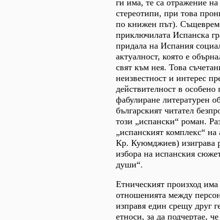
ги има, те са отражение н
стереотипи, при това про
по книжен път). Същеврем
приключилата Испанска гр
придала на Испания социа
актуалност, която е обърна
свят към нея. Това съчета
неизвестност и интерес п
действителност в особено 
фабулиране литературен об
българският читател безп
този „испански“ роман. Раз
„испанският комплекс“ на 
Кр. Куюмджиев) изиграва 
избора на испанския сюже
души“.
Етническият произход има 
отношенията между персо
изправя един срещу друг г
етноси, за да подчертае, ч