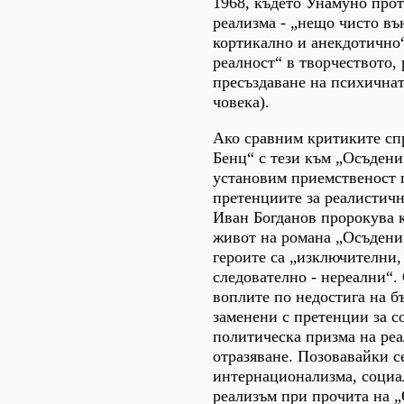
1968, където Унамуно про
реализма - „нещо чисто в
кортикално и анекдотично“
реалност“ в творчеството, 
пресъздаване на психична
човека).
Ако сравним критиките с
Бенц“ с тези към „Осъден
установим приемственост 
претенциите за реалистичн
Иван Богданов пророкува 
живот на романа „Осъдени
героите са „изключителни,
следователно - нереални“. 
воплите по недостига на б
заменени с претенции за с
политическа призма на ре
отразяване. Позовавайки с
интернационализма, социа
реализъм при прочита на 