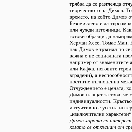
трябва да се разглежда от
творчеството на Димов. То
времето, на който Димов о
Безсмислено е да търсим к
или чужди източници. Как
готови образци да намирам
Херман Хесе, Томас Ман, К
пак Димов е тръгнал по сво
важна е не социалната изо
например от знаменитите а
или Кафка, неговите герои
вградени), а неспособност
постигне пълноценна межд
Отчуждението е цената, ко
Димов плащат за това, че 
индивидуалности. Кръсть
интуитивно е усетил инте
„изключителни характери“:
Димов хората са интересн
когато се откъснат от сре