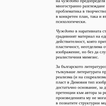
на
чуждото
предопределя 
многостранно разглеждане 
проблематика в творчество
в конкретен план, така и 
психологически.
Чуждото
в наративната ст
градивният материал на е
действителност, която пр
пластичност, неотделима о
изображение, но без да сл
реалистичния мимезис.
За българското литературо
тълкуваше литературата пр
реализма (и на соцреализм
пласт в Димовия тип изоб
достатъчно основание, за 
претенции към автора за р
произведенията му не мога
в познатите структурни мо