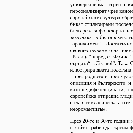
универсализма: първо, фи
персонализират чрез кано
европейската култура образ
биват стилизирани посредс
българската фолклорна пес
зазвучават в български ст
„аранжимент“. Достатъчно
съсъществуването на поем
„Ралица“ наред с „Фрина“,
сърцата“, „Cis mol“. Така 
илюстрира двата подстъпа
- през родното и през чужд
опозиция и българското, и
като недиференцирани; пр
европейска отправна гледн
сплав от класическа антич
неоромантизъм.
През 20-те и 30-те години н
в който трябва да търсим 