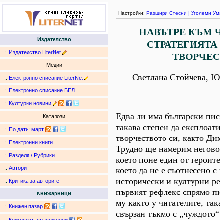
Настройки:
Разшири
Стесни
|
Уголеми
Ум
НАВЪТРЕ КЪМ 
Издателство
СТРАТЕГИЯТА
:.
Издателство LiterNet
ТВОРЧЕС
Медии
Светлана Стойчева, Ю
:.
Електронно списание LiterNet
:.
Електронно списание БЕЛ
:.
Културни новини
Едва ли има български пис
Каталози
такава степен да експлоат
:.
По дати
:
март
творчеството си, както Д
:.
Електронни книги
Трудно ще намерим негово
:.
Раздели / Рубрики
което поне един от героите
:.
Автори
което да не е съотнесено с
исторически и културни ре
:.
Критика за авторите
първият рефлекс спрямо пи
Книжарници
му както у читателите, так
:.
Книжен пазар
свързан тъкмо с „чуждото“
:.
Книгосвят: сравни цени