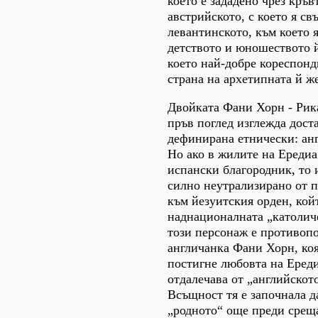
което е зададено чрез кръв
австрийското, с което я свъ
левантинското, към което 
детството и юношеството 
което най-добре кореспонд
страна на архетипната й ж
Двойката Фани Хорн - Рик
пръв поглед изглежда дост
дефинирана етнически: ан
Но ако в жилите на Ередиа
испански благородник, то 
силно неутрализирано от 
към йезуитския орден, койт
наднационалната „католич
този персонаж е противопо
англичанка Фани Хорн, коя
постигне любовта на Ереди
отдалечава от „английското
Всъщност тя е започнала да
„родното“ още преди среща