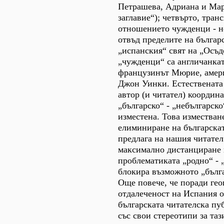
Петрашева, Адриана и Мар
заглавие“); четвърто, тран
отношението чужденци - 
отвъд пределите на българс
„испанския“ свят на „Осъ
„чужденци“ са англичанка
французинът Мюрие, амер
Джон Уинки. Естествената 
автор (и читател) координ
„българско“ - „небългарско
изместена. Това изместван
елиминиране на българскат
предлага на нашия читател
максимално дистанциране 
проблематиката „родно“ - 
блокира възможното „бълга
Още повече, че поради ге
отдалеченост на Испания о
българската читателска пу
със свои стереотипи за таз