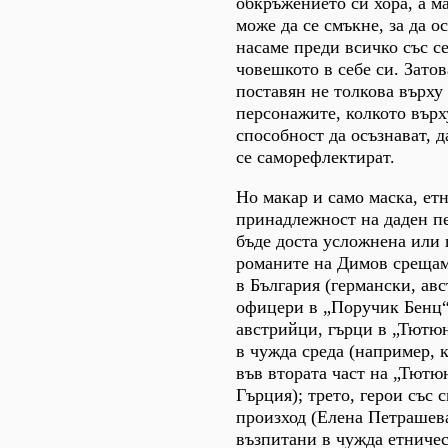
обкръжението си хора, а ма
може да се смъкне, за да о
насаме преди всичко със се
човешкото в себе си. Затов
поставян не толкова върху
персонажите, колкото върх
способност да осъзнават, д
се саморефлектират.
Но макар и само маска, ет
принадлежност на даден п
бъде доста усложнена или
романите на Димов срещам
в България (германски, ав
офицери в „Поручик Бенц“
австрийци, гърци в „Тютюн
в чужда среда (например, 
във втората част на „Тютюн
Гърция); трето, герои със 
произход (Елена Петрашева
възпитани в чужда етничес