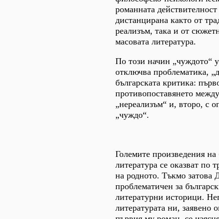
романната действителност 
дистанцирана както от тр
реализъм, така и от сюжет
масовата литература.
По този начин „чуждото“ 
отключва проблематика, „д
българската критика: първо
противопоставянето между
„нереализъм“ и, второ, с о
„чуждо“.
Големите произведения на 
литература се оказват по 
на родното. Тъкмо затова 
проблематичен за българс
литературни историци. Нег
литературата ни, заявено о
първия му роман, се изясня