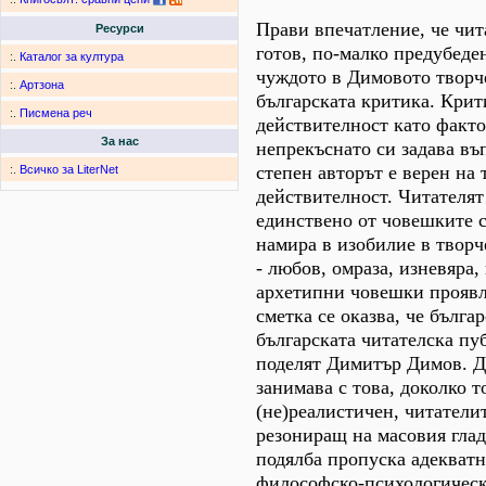
Прави впечатление, че чита
Ресурси
готов, по-малко предубеде
:.
Каталог за култура
чуждото в Димовото творче
:.
Артзона
българската критика. Крит
:.
Писмена реч
действителност като факто
За нас
непрекъснато си задава въп
степен авторът е верен на 
:.
Всичко за LiterNet
действителност. Читателят
единствено от човешките с
намира в изобилие в творч
- любов, омраза, изневяра,
архетипни човешки проявл
сметка се оказва, че бълга
българската читателска пу
поделят Димитър Димов. Д
занимава с това, доколко т
(не)реалистичен, читатели
резониращ на масовия глад
подялба пропуска адекватн
философско-психологическа