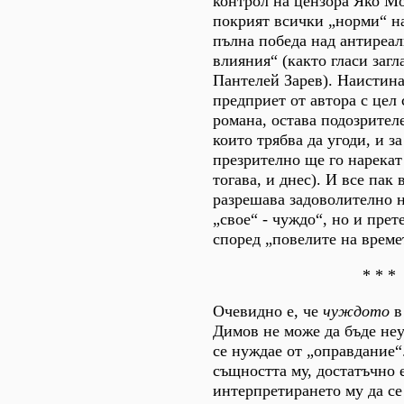
контрол на цензора Яко Мол
покрият всички „норми“ на
пълна победа над антиреа
влияния“ (както гласи загл
Пантелей Зарев). Наистина
предприет от автора с цел 
романа, остава подозрителе
които трябва да угоди, и за
презрително ще го нарекат
тогава, и днес). И все пак
разрешава задоволително н
„свое“ - чуждо“, но и прет
според „повелите на време
* * *
Очевидно е, че
чуждото
в
Димов не може да бъде не
се нуждае от „оправдание“
същността му, достатъчно 
интерпретирането му да се