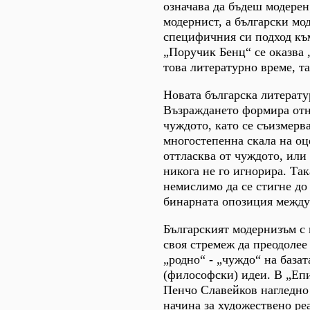
означава да бъдеш модерен
модернист, а български мо
специфичния си подход къ
„Поручик Бенц“ се оказва 
това литературно време, та
Новата българска литерату
Възраждането формира от
чуждото, като се съизмерва
многостепенна скала на оце
оттласква от чуждото, или 
никога не го игнорира. Так
немислимо да се стигне до
бинарната опозиция между
Българският модернизъм с 
своя стремеж да преодолее
„родно“ - „чуждо“ на база
(философски) идеи. В „Еп
Пенчо Славейков нагледно
начина за художествено ре