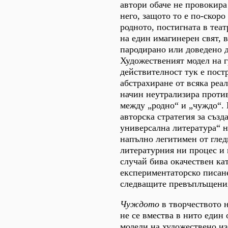
автори обаче не провокира
него, защото то е по-скор
родното, постигната в теа
на един имагинерен свят, в
пародирано или доведено д
Художественият модел на г
действителност тук е пост
абстрахиране от всяка реал
начин неутрализира проти
между „родно“ и „чуждо“. 
авторска стратегия за създ
универсална литература“ н
напълно легитимен от глед
литературния ни процес и 
случай бива окачествен ка
експериментаторско писан
следващите превъплъщения
Чуждото
в творчеството 
не се вмества в нито един
модели на художествено из