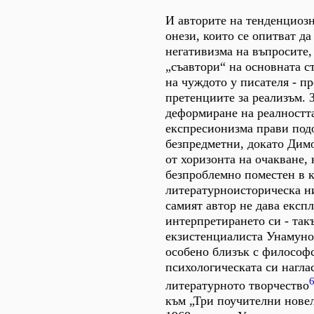
И авторите на тенденциозн
онези, които се опитват д
негативизма на въпросите, 
„съавтори“ на основната с
на чуждото у писателя - пр
претенциите за реализъм. 
деформиране на реалностт
експресионизма прави под
безпредметни, докато Димо
от хоризонта на очакване, 
безпроблемно поместен в к
литературноисторическа н
самият автор не дава експ
интерпретирането си - так
екзистенциалиста Унамуно,
особено близък с философ
психологическата си нагла
литературното творчество
към „Три поучителни новел