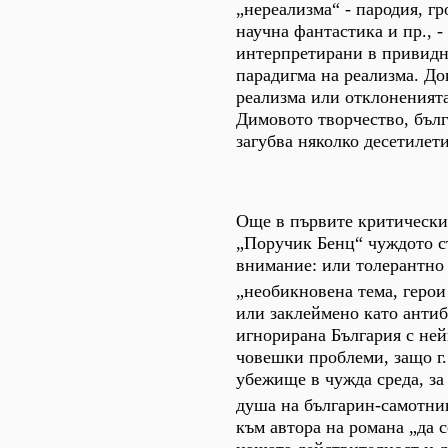
„нереализма“ - пародия, гр
научна фантастика и пр., -
интерпретирани в привидн
парадигма на реализма. До
реализма или отклоненията
Димовото творчество, бълг
загубва няколко десетилети
Още в първите критически
„Поручик Бенц“ чуждото с
внимание: или толерантно
„необикновена тема, геро
или заклеймено като антиб
игнорирана България с ней
човешки проблеми, защо г
убежище в чужда среда, за 
душа на българин-самотни
към автора на романа „да с