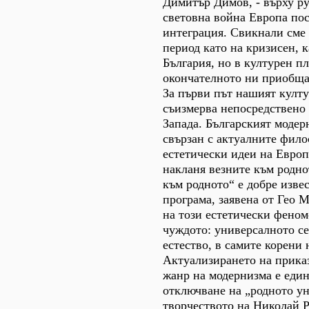
Димитър Димов, - върху р
световна война Европа пос
интеграция. Свикнали сме 
период като на кризисен, 
България, но в културен пл
окончателното ни приобща
За първи път нашият култу
съизмерва непосредствено
Запада. Българският модер
свързан с актуалните фил
естетически идеи на Европ
накланя везните към родно
към родното“ е добре изве
програма, заявена от Гео 
на този естетически феном
чуждото: универсалното се
естество, в самите корени 
Актуализирането на прика
жанр на модернизма е един
отключване на „родното ун
творчеството на Николай 