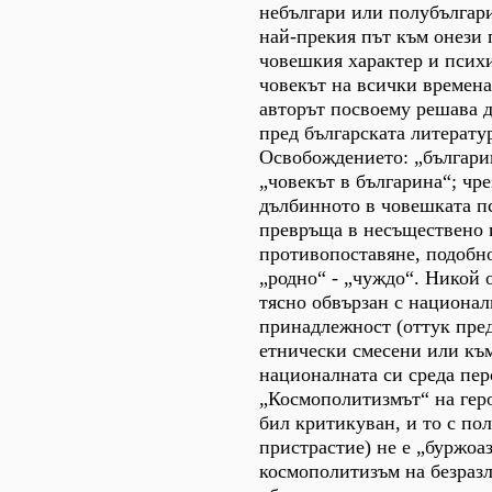
небългари или полубългари,
най-прекия път към онези 
човешкия характер и психи
човекът на всички времена 
авторът посвоему решава 
пред българската литерату
Освобождението: „българи
„човекът в българина“; чре
дълбинното в човешката п
превръща в несъществено 
противопоставяне, подобн
„родно“ - „чуждо“. Никой о
тясно обвързан с национал
принадлежност (оттук пре
етнически смесени или къ
националната си среда пер
„Космополитизмът“ на геро
бил критикуван, и то с по
пристрастие) не е „буржоа
космополитизъм на безраз