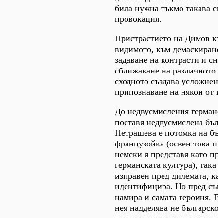
била нужна тъкмо такава 
провокация.
Пристрастието на Димов к
видимото, към демаскиране
задаване на контрасти и с
сближаване на различното 
сходното създава усложнен
припознаване на някои от 
До недвусмисления герман
поставя недвусмислена бъл
Петрашева е потомка на б
французойка (освен това п
немски я представя като 
германската култура), така
изправен пред дилемата, ка
идентифицира. Но пред съ
намира и самата героиня. 
нея надделява не българско