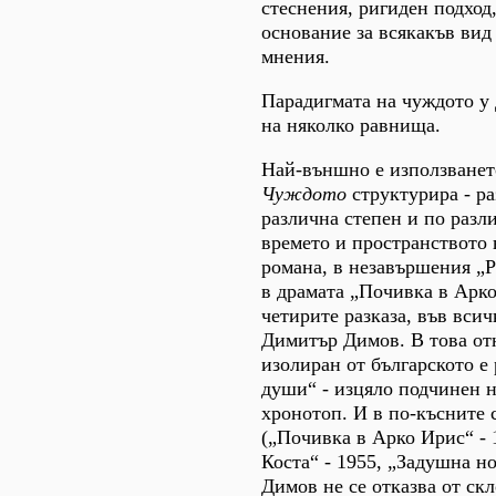
стеснения, ригиден подход,
основание за всякакъв ви
мнения.
Парадигмата на чуждото у
на няколко равнища.
Най-външно е използванет
Чуждото
структурира - ра
различна степен и по разл
времето и пространството 
романа, в незавършения „Р
в драмата „Почивка в Арко
четирите разказа, във вси
Димитър Димов. В това от
изолиран от българското е
души“ - изцяло подчинен 
хронотоп. И в по-късните 
(„Почивка в Арко Ирис“ - 
Коста“ - 1955, „Задушна н
Димов не се отказва от скл