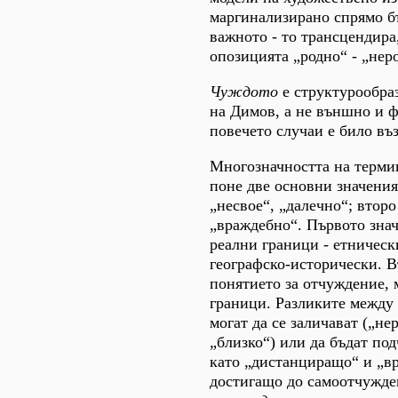
маргинализирано спрямо бъ
важното - то трансцендира
опозицията „родно“ - „нер
Чуждото
е структурообра
на Димов, а не външно и ф
повечето случаи е било въ
Многозначността на терм
поне две основни значения
„несвое“, „далечно“; втор
„враждебно“. Първото зна
реални граници - етническ
географско-исторически. В
понятието за отчуждение,
граници. Разликите между 
могат да се заличават („не
„близко“) или да бъдат под
като „дистанциращо“ и „в
достигащо до самоотчужде