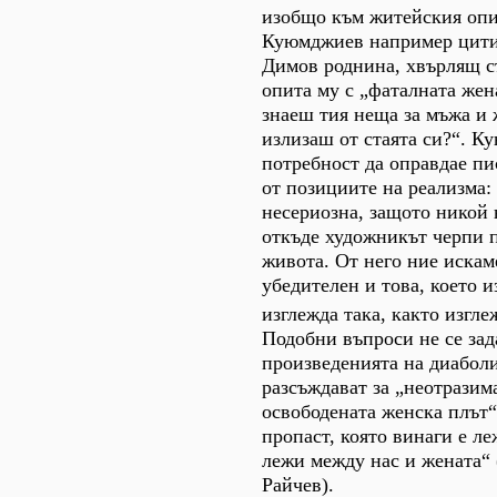
изобщо към житейския опит
Куюмджиев например цити
Димов роднина, хвърлящ с
опита му с „фаталната жен
знаеш тия неща за мъжа и 
излизаш от стаята си?“. К
потребност да оправдае пис
от позициите на реализма:
несериозна, защото никой 
откъде художникът черпи п
живота. От него ние искам
убедителен и това, което и
изглежда така, както изгле
Подобни въпроси не се зад
произведенията на диаболи
разсъждават за „неотразима
освободената женска плът“
пропаст, която винаги е ле
лежи между нас и жената“ 
Райчев).