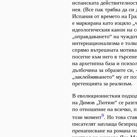
испанската действителност
нея. (Все пак трябва да си 
Испания от времето на Гра
е маркирана като изцяло „
идеологическия канон на с
„оправдаването“ на чуждот
интернационализма е толк
спрямо вътрешната мотива
посегне към него в търсен
на архетипна база и психо
дълбочина за образите си, 
„заклеймяването“ му от по
претенцията за реализъм.
В еволюционисткия подход
на Димов „Тютюн“ се разг
по отношение на всичко, п
9
този момент
. Но това ста
писателят заплаща безпрец
пренаписване на романа п