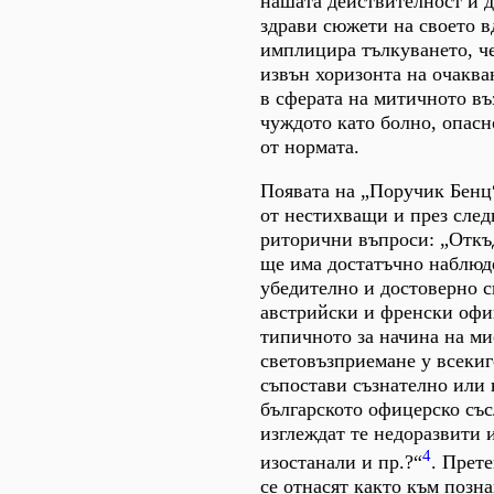
нашата действителност и д
здрави сюжети на своето 
имплицира тълкуването, ч
извън хоризонта на очаква
в сферата на митичното в
чуждото като болно, опасн
от нормата.
Появата на „Поручик Бенц
от нестихващи и през сле
риторични въпроси: „Откъ
ще има достатъчно наблюд
убедително и достоверно с
австрийски и френски офи
типичното за начина на ми
световъзприемане у всекиг
съпостави съзнателно или 
българското офицерско със
изглеждат те недоразвити 
4
изостанали и пр.?“
. Прет
се отнасят както към позна