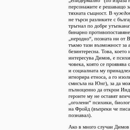
„епидермално“ (по израза 
персонажите е решаващо з
тяхната същност. В
чуждо
не търси разликите с бълга
тръгнал по добре утъпкана
бинарно противопоставяне
„неродно“, позната ни от 
тъкмо тази възможност за 
безинтересна. Това, което
интересува Димов, е психи
човека, която се проявява
и социалната му принадлеж
игнорира етноса, а го изол
смисъла на Юнг), за да мо
пълноценно да открои Инд
героите му не оставят впеч
„оголени“ психики, биоло
на Фройд (въпреки че писа
познавал).
Ако в много случаи Димов