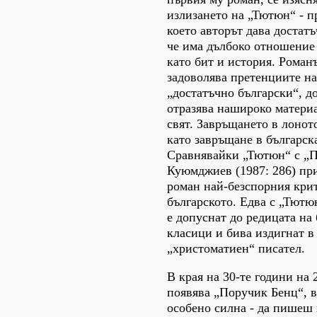
излизането на „Тютюн“ - п
което авторът дава достатъ
че има дълбоко отношение 
като бит и история. Роман
задоволява претенциите на
„достатъчно български“, до
отразява нашироко матери
свят. Завръщането в лоното
като завръщане в българск
Сравнявайки „Тютюн“ с „П
Куюмджиев (1987: 286) пр
роман най-безспорния крит
българското. Едва с „Тют
е допуснат до редицата на
класици и бива издигнат в
„христоматиен“ писател.
В края на 30-те години на 2
появява „Поручик Бенц“, в
особено силна - да пишеш 