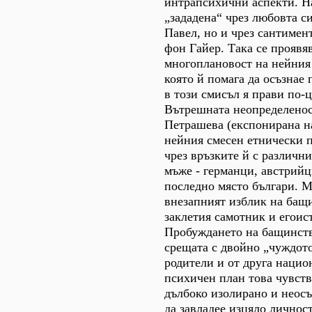
интрапсихични аспекти. Н
„зададена“ чрез любовта с
Павел, но и чрез сантимен
фон Гайер. Така се проявя
многоплановост на нейния
която й помага да осъзнае
в този смисъл я прави по-ц
Вътрешната неопределенос
Петрашева (експонирана на
нейния смесен етнически п
чрез връзките й с различн
мъже - германци, австрийц
последно място българи. М
внезапният изблик на бащ
заклетия самотник и егоис
Пробуждането на бащинств
срещата с двойно „чуждото
родители и от друга нацио
психичен план това чувств
дълбоко изолирано и неосъ
да завладее изцяло личност