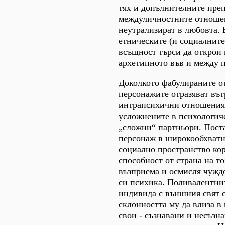
тях и допълнителните преп
междуличностните отноше
неутрализират в любовта. 
етническите (и социалнит
всъщност търси да открои
архетипното във и между 
Доколкото фабулираните 
персонажите отразяват въ
интрапсихични отношения,
усложнените в психологич
„сложни“ партньори. Пост
персонаж в широкообхватн
социално пространство ко
способност от страна на т
възприема и осмисля чуждо
си психика. Поливалентни
индивида с външния свят с
склонността му да влиза в
свои - съзнавани и несъзна