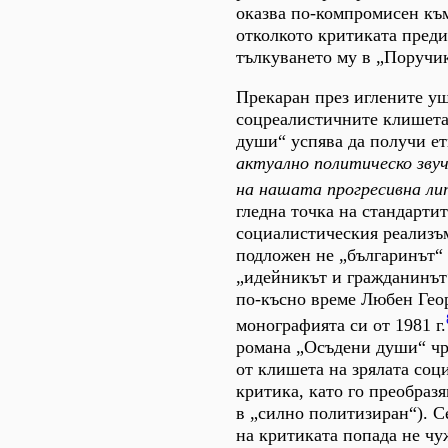
оказва по-компромисен к
отколкото критиката преди
тълкуването му в „Поручи
Прекаран през иглените у
соцреалистичните клишета
души“ успява да получи ет
актуално политическо зву
на нашата прогресивна л
гледна точка на стандартит
социалистическия реализъм
подложен не „българинът“
„идейникът и гражданинът
по-късно време Любен Гео
монографията си от 1981 г.
романа „Осъдени души“ чр
от клишета на зрялата соц
критика, като го преобраз
в „силно политизиран“). С
на критиката попада не чу