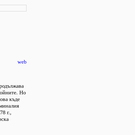
web
продължава
войните. Но
това къде
 миналия
8 г.,
рска