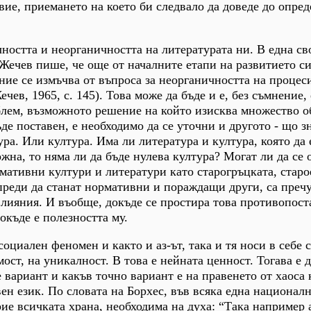
вие, приемането на което би следвало да доведе до опре
чността и неорганичността на литературата ни. В една св
Жечев пише, че още от началните етапи на развитието с
ние се измъчва от въпроса за неорганичността на процес
чев, 1965, с. 145). Това може да бъде и е, без съмнение,
лем, възможното решение на който изисква множество 
де поставен, е необходимо да се уточни и другото - що з
ра. Или култура. Има ли литература и култура, която да 
ожна, то няма ли да бъде нулева култура? Могат ли да се 
мативни култури и литератури като старогръцката, старо
преди да станат нормативни и пораждащи други, са преч
лияния. И въобще, докъде се простира това противопост
окъде е полезността му.
 социален феномен и както и аз-ът, така и тя носи в себе 
ст, на уникалност. В това е нейната ценност. Тогава е д
 вариант и какъв точно вариант е на правенето от хаоса 
вен език. По словата на Борхес, във всяка една национал
рие всичката храна, необходима на духа: “Така например 