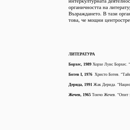
интеркултурната деятелнос
органичността на литерату
Възраждането. В тази орга
това, че мощни центростре
ЛИТЕРАТУРА
Борхес, 1989
Хорхе Луис Борхес. “
Ботев I, 1976
Христо Ботев. “Тайни
Дерида, 1991
Жак Дерида. “Национ
Жечев, 1965
Тончо Жечев. “Опит за