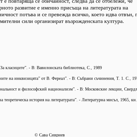
т е повтаряща се обичайност, следва да се отбележи, че
рното развитие е именно присъща на литературата на
ничност потъва и се превежда всичко, което идва отвън, 
мителни сили организират възрожденската култура.
За класиците”. - В: Вавилонската библиотека, С., 1989
те на инквизицята” от В. Фереал”. - В: Събрани съчинения, Т. 1. С., 19
альност и философский национализм”. - В: Московские лекции, Свердл
 теоретическа история на литературата”. - Литературна мисъл, 1965, кн.
© Сава Сивриев