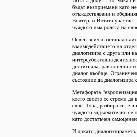
Йотата долу!”. То, макар и
бъдат възприемани като не
отъждествявани и обединяв
Волтер, и Йотата участват
чуждото има ролята на сво
Освен всичко останало лит
взаимодействието на отделн
диалогизира с друга или к
интерсубективна деятелност
достигнала, равноценностт
диалог въобще. Ограничени
състояние да диалогизира 
Метафората “европеизация”
което своето се стреми да 
свое. Това, разбира се, е 
чуждото задължително се п
като достатъчен самоценен
И докато диалогизирането,