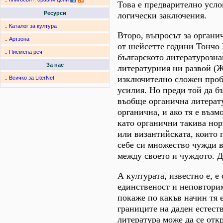
Това е предварително усло
Ресурси
логически заключения.
:.
Каталог за култура
Второ, въпросът за органи
:.
Артзона
от шейсетте години Тончо 
:.
Писмена реч
българското литературозна
За нас
литературния ни развой (Же
изключително сложен проб
:.
Всичко за LiterNet
усилия. Но преди той да бъ
въобще органична литерату
органична, и ако тя е възм
като органични такива нор
или византийската, които 
себе си множество чужди в
между своето и чуждото. Д
А културата, известно е, е
единственост и неповторимо
покаже по какъв начин тя е
границите на даден естест
литература може да се отк