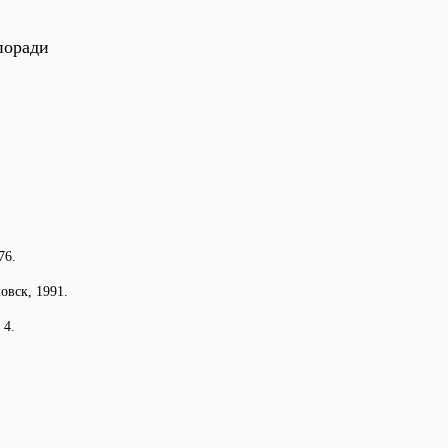
поради
76.
овск, 1991.
 4.