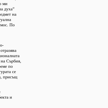
о ми
на духа”
редмет на
туална
смос. По
о-
 отразява
ационалната
 на Сърбия,
реме по
турата се
), присъщ
е
бекта и