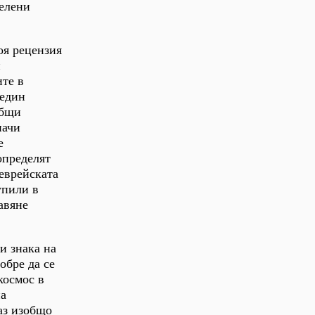
делени
оя рецензия
и
ите в
 един
общи
начи
е
определят
еврейската
упили в
авяне
си знака на
обре да се
космос в
на
аз изобщо