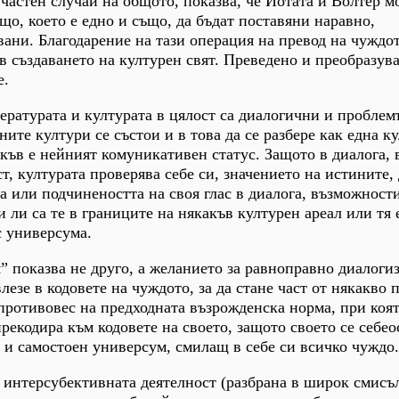
 частен случай на общото, показва, че Йотата и Волтер м
що, което е едно и също, да бъдат поставяни наравно,
ани. Благодарение на тази операция на превод на чуждо
 в създаването на културен свят. Преведено и преобразув
е.
ературата и културата в цялост са диалогични и проблемъ
ите култури се състои и в това да се разбере как една к
акъв е нейният комуникативен статус. Защото в диалога, 
, културата проверява себе си, значението на истините, 
а или подчинеността на своя глас в диалога, възможности
 ли са те в границите на някакъв културен ареал или тя 
с универсума.
 показва не друго, а желанието за равноправно диалоги
влезе в кодовете на чуждото, за да стане част от някакво 
в противовес на предходната възрожденска норма, при коят
рекодира към кодовете на своето, защото своето се себео
 и самостоен универсум, смилащ в себе си всичко чуждо.
 интерсубективната деятелност (разбрана в широк смисъл