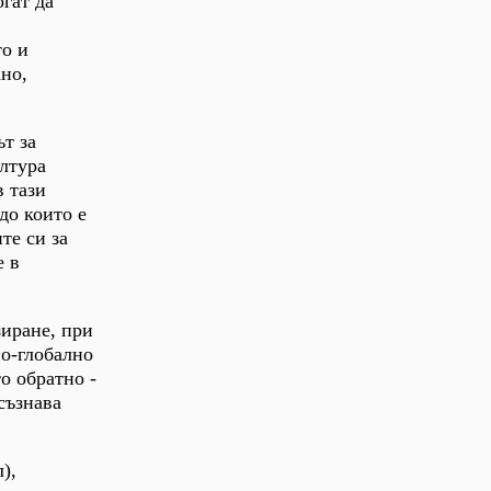
огат да
то и
ано,
т за
ултура
в тази
до които е
те си за
е в
зиране, при
по-глобално
о обратно -
съзнава
),