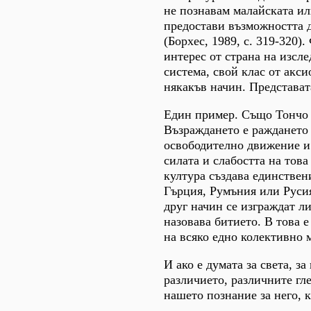
не познавам малайската или
предостави възможността д
(Борхес, 1989, с. 319-320
интерес от страна на изсл
система, свой клас от акси
някакъв начин. Представат
Един пример. Също Тончо 
Възраждането е раждането 
освободително движение и 
силата и слабостта на това
култура създава единствен
Гърция, Румъния или Русия
друг начин се изграждат л
назовава битието. В това 
на всяко едно колективно 
И ако е думата за света, за
различието, различните гл
нашето познание за него, 