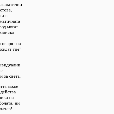
прагматични
стове,
ни в
гматичната
род могат
 смисъл
говарят на
вождат тие”
дивидуални
ие
 за света.
стта може
адейства
зика на
болата, ни
олтер!