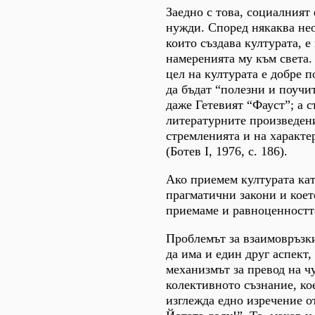
Заедно с това, социалният
нужди. Според някаква нео
които създава културата, е
намеренията му към света.
цел на културата е добре 
да бъдат “полезни и поучи
даже Гетевият “Фауст”; а 
литературните произведени
стремленията и на характе
(Ботев I, 1976, с. 186).
Ако приемем културата кат
прагматични закони и което
приемаме и равноценността
Проблемът за взаимовръзки
да има и един друг аспект
механизмът за превод на чу
колективното съзнание, ко
изглежда едно изречение о