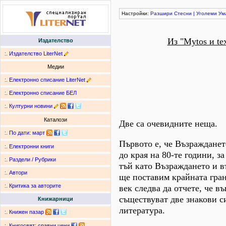
Настройки:
Разшири
Стесни
|
Уголеми
Ум
Из "Mytos и te
Издателство
:.
Издателство LiterNet
Медии
:.
Електронно списание LiterNet
:.
Електронно списание БЕЛ
:.
Културни новини
Каталози
Две са очевидните неща.
:.
По дати
:
март
Първото е, че Възражданет
:.
Електронни книги
до края на 80-те години, з
:.
Раздели / Рубрики
тъй като Възраждането и в
:.
Автори
ще поставим крайната гран
:.
Критика за авторите
век следва да отчете, че в
съществуват две знакови с
Книжарници
литература.
:.
Книжен пазар
:.
Книгосвят: сравни цени