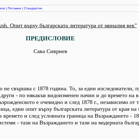
али
|
Потъмни
|
Стандартни
xnh. Опит върху българската литература от миналия век"
ПРЕДИСЛОВИЕ
Сава Сивриев
о не свършва с 1878 година. То, за едни изследователи, 
а други - по някакъв видоизменен начин и до времето на 
ъзрожденското е очевидно и след 1878 г., независимо от 
ица, един опит върху българската литература от края на
ъв времето и след условната граница на Възраждането - 187
истеми - тази на Възраждането и тази на модерната бълга