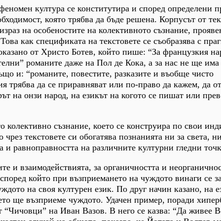
 феномен култура се конститутира и според определени 
бходимост, която трябва да бъде решена. Корпусът от тек
 израз на особеностите на колективното съзнание, прояве
 Това как спецификата на текстовете се съобразява с пра
показано от Христо Ботев, който пише: “За французкия на
телни” романите даже на Пол де Кока, а за нас не ще има
също и: “романите, повестите, разказите и въобще чисто
я трябва да се приравняват или по-право да кажем, да от
рът на онзи народ, на езикът на когото се пишат или пре
о колективно съзнание, което се конструира по свои ин
 чрез текстовете си обогатява познанията ни за света, н
 и равноправността на различните културни гледни точки
те и взаимодействията, за органичността и неорганично
, според който при възприемането на чуждото винаги се з
ждото на своя културен език. По друг начин казано, на е
ето ще възприеме чуждото. Удачен пример, поради хипер
т “Чичовци” на Иван Вазов. В него се казва: “Да живее В