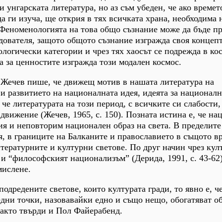
 унгарската литература, но аз съм убеден, че ако времет
а ги изуча, ще открия в тях всичката храна, необходима 
). Феноменологията на това общо съзнание може да бъде п
едователя, защото общото съзнание изгражда своя концеп
ологически категории и чрез тях хаосът се подрежда в ко
а за ценностите изгражда този модален космос.
Жечев пише, че движещ мотив в нашата литература на
и развитието на националната идея, идеята за националн
че литературата на този период, с всичките си слабости,
 движение (Жечев, 1965, с. 150). Позната истина е, че н
ия и неповторим национален образ на света. В пределите
, в границите на Балканите и православието в същото в
итературните и културни светове. По друг начин чрез кул
е и “философският национализъм” (Дерида, 1991, с. 43-62
мислене.
 подредените светове, които културата гради, то явно е, ч
едни точки, назовавайки едно и също нещо, обогатяват о
както твърди и Пол Файерабенд.