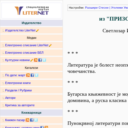
Настройки:
Разшири
Стесни
|
Уголеми
Ум
из "ПРИЗ
Издателство
Светлозар 
:.
Издателство LiterNet
Медии
:.
Електронно списание LiterNet
* * *
:.
Електронно списание БЕЛ
:.
Културни новини
Литература је болест неоп
Каталози
човечанства.
:.
По дати
:
март
* * *
:.
Електронни книги
:.
Раздели / Рубрики
Бугарска књижевност је мо
:.
Автори
домовина, а руска класика 
:.
Критика за авторите
* * *
Книжарници
:.
Книжен пазар
Пунокрвној литератури по
:.
Книгосвят: сравни цени