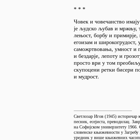
* * *
Човек и човечанство имају
је људско љубав и мржњу,
лењост, борбу и примирје, 
егоизам и широкогрудост, 
саможртвовања, умност и г
и бездарје, лепоту и грозо
просто ври у том преобиљу
скупоцени ретки бисери по
и мудрост.
Светлозар Игов (1945) историчар
песник, есејиста, преводилац. Зав
на Софијском универзитету 1966. 
словенске књижевности у Загребу и
уредник у више књижевних часопи