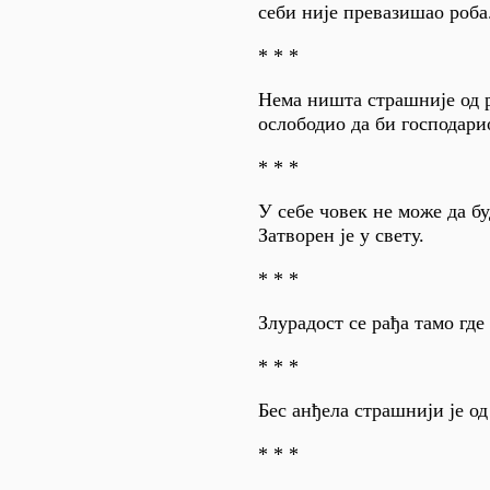
себи није превазишао роба
* * *
Нема ништа страшније од р
ослободио да би господари
* * *
У себе човек не може да бу
Затворен је у свету.
* * *
Злурадост се рађа тамо где
* * *
Бес анђела страшнији је од
* * *