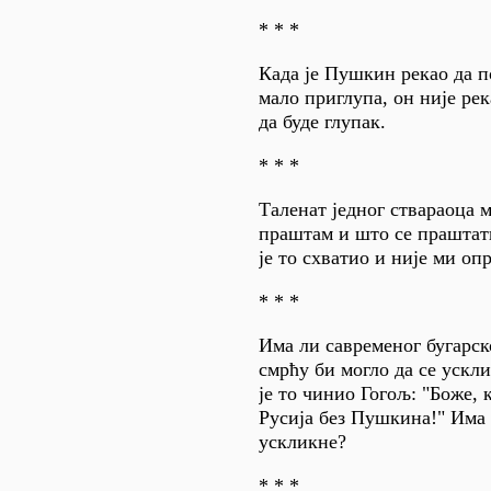
* * *
Када је Пушкин рекао да по
мало приглупа, он није рек
да буде глупак.
* * *
Таленат једног ствараоца м
праштам и што се праштат
је то схватио и није ми оп
* * *
Има ли савременог бугарск
смрћу би могло да се ускл
је то чинио Гогољ: "Боже, 
Русија без Пушкина!" Има 
ускликне?
* * *