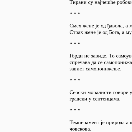
Тирани су најчешће робови
* * *
Смех жене је од ђавола, а 
Страх жене је од Бога, а м
* * *
Горди не завиде. То самоу
спречава да се самопонижав
завист самопонижење.
* * *
Сеоски моралисти говоре 
градски у сентенцама.
* * *
Темперамент је природа а 
човекова.