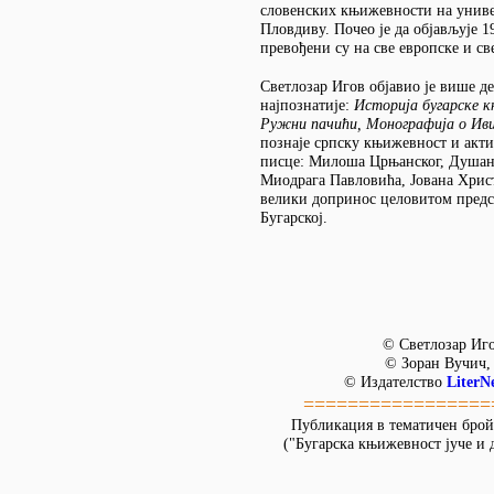
словенских књижевности на униве
Пловдиву. Почео је да објављује 1
превођени су на све европске и све
Светлозар Игов објавио је више де
најпознатије:
Историја бугарске 
Ружни пачићи, Монографија о Ив
познаје српску књижевност и акт
писце: Милоша Црњанског, Душан
Миодрага Павловића, Јована Христ
велики допринос целовитом пред
Бугарској.
© Светлозар Иго
© Зоран Вучич,
© Издателство
LiterN
=================
Публикация в тематичен брой
("Бугарска књижевност јуче и д