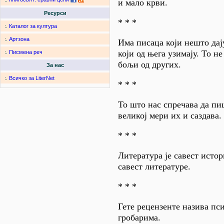
и мало крви.
Ресурси
* * *
:.
Каталог за култура
:.
Артзона
Има писаца који нешто дај
који од њега узимају. То не
:.
Писмена реч
бољи од других.
За нас
:.
Всичко за LiterNet
* * *
То што нас спречава да п
великој мери их и саздава.
* * *
Литература је савест истор
савест литературе.
* * *
Гете рецензенте назива пси
гробарима.