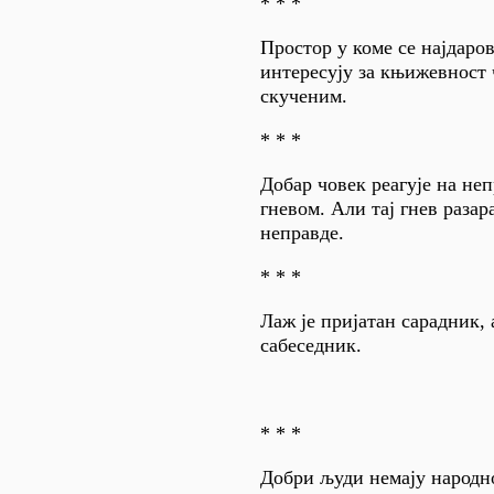
* * *
Простор у коме се најдаро
интересују за књижевност 
скученим.
* * *
Добар човек реагује на не
гневом. Али тај гнев разар
неправде.
* * *
Лаж је пријатан сарадник, 
сабеседник.
* * *
Добри људи немају народн