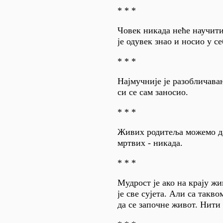
* * *
Човек никада неће научит
је одувек знао и носио у се
* * *
Најмучније је разобличава
си се сам заносио.
* * *
Живих родитеља можемо да
мртвих - никада.
* * *
Мудрост је ако на крају ж
је све сујета. Али са так
да се започне живот. Нити