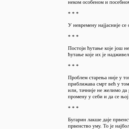
неком особеном и посебном
* * *
У невремену најјасније се 
* * *
Постоји ћутање које још не
ћутање које их је надживел
* * *
Проблем старења није у то
приближава смрт већ у то
или, тачније не желимо да
промену у себи и да се њо
* * *
Бугарин лакше даје првенс
првенство уму. То је најбо