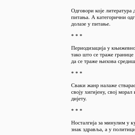
Одговори које литература д
питања. А категорични од
долазе у питање.
* * *
Периодизација у књижевно
тако што се траже границе
да се траже њихова средиш
* * *
Сваки жанр налаже ствара
своју хигијену, свој морал 
дијету.
* * *
Носталгија за минулим у к
знак здравља, а у политиц