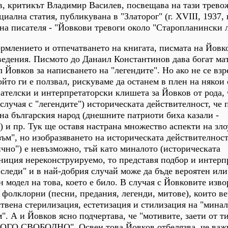
в, критикът Владимир Василев, посвещава на тази трево
иална статия, публикувана в "Златорог" (г. ХVІІІ, 1937, к
 на писателя - "Йовкови тревоги около "Старопланински 
рмлението и отпечатването на книгата, писмата на Йовк
едения. Писмото до Данаил Константинов дава богат мат
л Йовков за написването на "легендите". Но ако не се взр
йто ги е ползвал, рискуваме да останем в плен на някои 
ателски и интерпретаторски клишета за Йовков от рода, 
случая с "легендите") историческата действителност, че 
на българския народ (днешните патриоти биха казали -
 и пр. Тук ще оставя настрана множество аспекти на зл
зъм", но изобразяването на историческата действителност
тично") е невъзможно, тъй като миналото (историческата
ниция нереконструируемо, то представя подбор и интерп
"следи" и в най-добрия случай може да бъде вероятен или
 модел на това, което е било. В случая с Йовковите изво
 фолклорни (песни, предания, легенди, митове), които в
ствена стерилизация, естетизация и стилизация на "минал
". А и Йовков ясно подчертава, че "мотивите, заети от т
НОГО СВОБОДНО". Освен това Йовков отбелязва, че важ