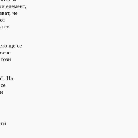
ки елемент,
ват, че
 от
а се
ето ще се
 вече
 този
а". На
 се
 и
 ги