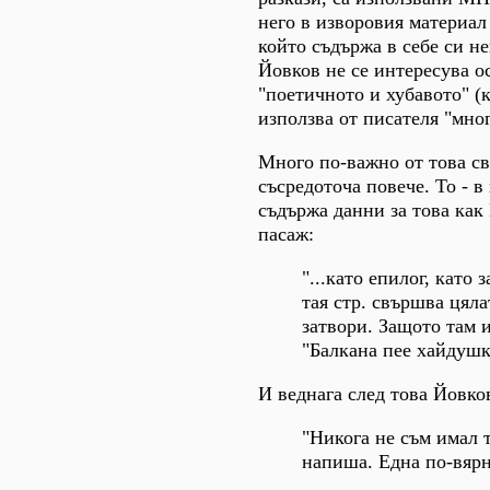
него в изворовия материал
който съдържа в себе си 
Йовков не се интересува о
"поетичното и хубавото" (к
използва от писателя "мно
Много по-важно от това све
съсредоточа повече. То - 
съдържа данни за това как
пасаж:
"...като епилог, като
тая стр. свършва цяла
затвори. Защото там 
"Балкана пее хайдушка
И веднага след това Йовко
"Никога не съм имал т
напиша. Една по-вярн