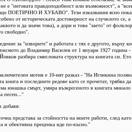
 не е "неговата правдоподобност или възможност", а "все
нещо ПОЕТИЧНО И ХУБАВО". Тези изказвания ясно показ
собено от историческата достоверност на случилото се, а
аквото и да значи това), а дори и това "заето" от фолклор
го свободно".
дение за "изворите" и работата с тях е другото, върху ко
в писмото до Владимир Василев от 1 януари 1927 година -
 Йовков разбира смисловата структура на книгата си. Ето
 заключителен мотив е 10-ият разказ - "На Игликина полян
та книга и последните редове като се прочетат, трябва да
има юнашка смърт, умира възкресеното в книгата минало
 песен..."
в добавя:
очна представа за стойността на моите работи, след като
а и обективна преценка иде по-късно."