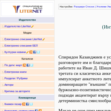
Настройки:
Разшири
Стесни
|
Уголеми
Ум
Издателство
(Ин
:.
Издателство LiterNet
Медии
:.
Електронно списание LiterNet
:.
Електронно списание БЕЛ
:.
Културни новини
Спиридон Казанджиев е ус
Каталози
разговорите им и благодар
:.
По дати
:
март
работите на Иван Д. Шишм
:.
Електронни книги
третата си класическа анк
импулсират анкетното лите
:.
Раздели / Рубрики
доминиращите "външни" под
:.
Автори
буржоазно-позитивистично,
:.
Критика за авторите
подходи акцентират върху 
Книжарници
детерминистка смислообра
:.
Книжен пазар
Макар че още през междув
:.
Книгосвят: сравни цени