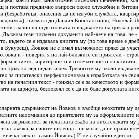
Кафка, които имат многотомни писмовни съчинения), коя
ещ и поставя предимно въпроси около служебни и битови
и (безработица, опасения да не изгуби службата, кварти
недоимък), писмата до Данаил Константинов, Николай Л
тени главно на подготовката и издаването на цикъла раз
 Дължим тези писмени документи най-вече на това, че -
то, където се е издавала книгата му (по това време е дре
 Букурещ), Йовков не е имал възможност пряко да учас
отовка и - поверил я на най-близките си приятели - стро
формлението, коригирането и отпечатването на книгата,
на пръв поглед педантизъм. Тревогите му около издаване
ство за писателски перфекционизъм в изработката на сво
о на печатния текст - грижил се е за качеството и форма
ната на шрифта, безпокоял се е да не бъде допусната нит
ларната сдържаност на Йовков и въобще неохотата му да
ратните напомняния до приятелите му за оформлението и
ожна загриженост за печатната съдба на писателската му 
т на квачка за своите пиленца - не може да не прави впе
с квачка заех от самия Йовков.) И не случайно един от