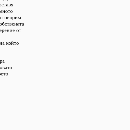
оставя
имното
а говорим
собствената
ерение от
на който
ра
овата
оето