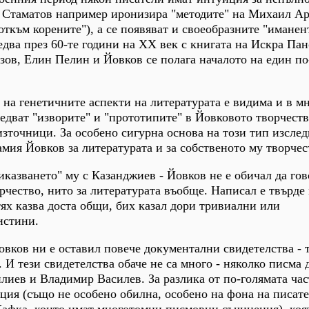
. Стаматов например иронизира "методите" на Михаил Ар
ткъм корените"), а се появяват и своеобразните "иманен
два през 60-те години на ХХ век с книгата на Искра Пан
азов, Елин Пелин и Йовков се полага началото на един п
 на генетичните аспекти на литературата е видима и в м
ледват "изворите" и "прототипите" в Йовковото творчеств
зточници. За особено сигурна основа на този тип изслед
амия Йовков за литературата и за собственото му творчес
иказването" му с Казанджиев - Йовков не е обичал да го
орчество, нито за литературата въобще. Написал е твърде
тях казва доста общи, бих казал дори тривиални или
истини.
овков ни е оставил повече документални свидетелства - 
 И тези свидетелства обаче не са много - няколко писма 
иев и Владимир Василев. За разлика от по-голямата час
ция (също не особено обилна, особено на фона на писате