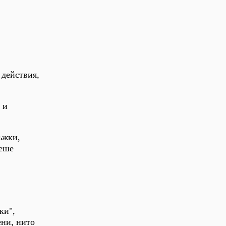
 действия,
 и
ъжки,
беше
ки",
ни, нито