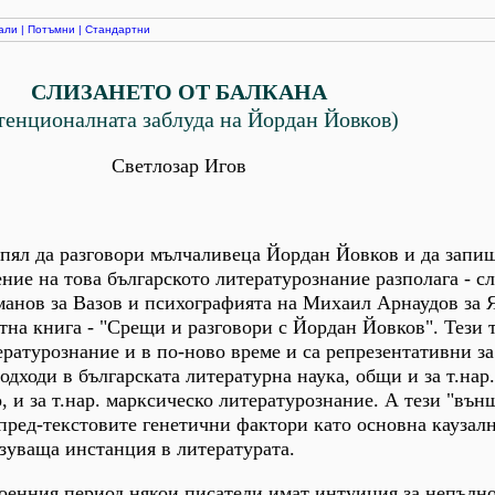
али
|
Потъмни
|
Стандартни
СЛИЗАНЕТО ОТ БАЛКАНА
тенционалната заблуда на Йордан Йовков)
Светлозар Игов
пял да разговори мълчаливеца Йордан Йовков и да запи
ение на това българското литературознание разполага - с
анов за Вазов и психографията на Михаил Арнаудов за Я
етна книга - "Срещи и разговори с Йордан Йовков". Тези 
ратурознание и в по-ново време и са репрезентативни за
ходи в българската литературна наука, общи и за т.нар.
 и за т.нар. марксическо литературознание. А тези "вън
пред-текстовите генетични фактори като основна каузал
зуваща инстанция в литературата.
оенния период някои писатели имат интуиция за непълн