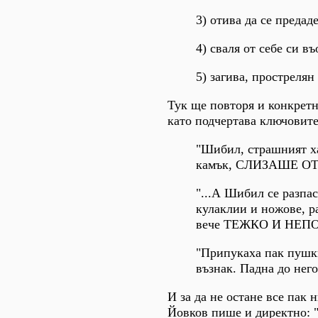
3) отива да се предаде
4) сваля от себе си в
5) загива, прострелян
Тук ще повторя и конкретн
като подчертава ключовите
"Шибил, страшният ха
камък, СЛИЗАШЕ О
"...А Шибил се разп
кулаклии и ножове, ра
вече ТЕЖКО И НЕП
"Припукаха пак пушки
възнак. Падна до него
И за да не остане все пак 
Йовков пише и директно