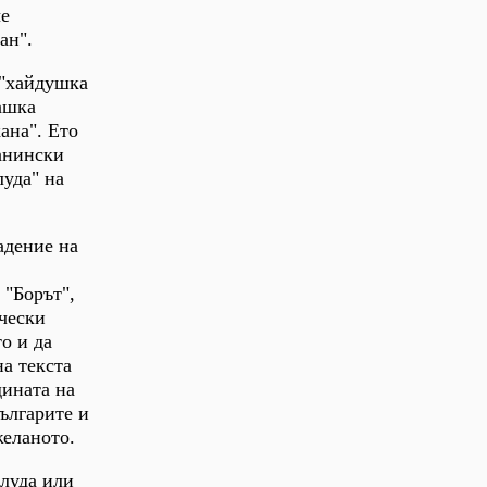
че
ан".
 "хайдушка
ашка
ана". Ето
анински
уда" на
адение на
 "Борът",
ически
о и да
а текста
дината на
българите и
желаното.
блуда или