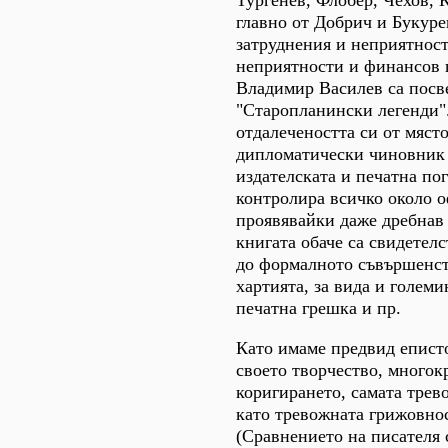
Тургенев, Флобер, Чехов, 
главно от Добрич и Букур
затруднения и неприятност
неприятности и финансов 
Владимир Василев са посве
"Старопланински легенди".
отдалечеността си от място
дипломатически чиновник в
издателската и печатна пог
контролира всичко около о
проявявайки даже дребнав 
книгата обаче са свидетел
до формалното съвършенств
хартията, за вида и големи
печатна грешка и пр.
Като имаме предвид еписто
своето творчество, многок
коригирането, самата трев
като тревожната грижовнос
(Сравнението на писателя 