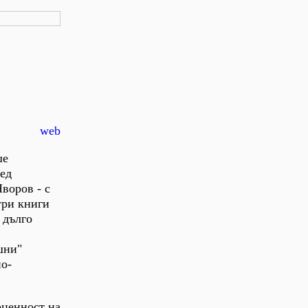
web
ше
лед
воров - с
три книги
 дълго
шни"
но-
оценност на