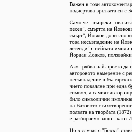
Важен в този автокоментар 
подчертава връзката си с Б
Само че - въпреки това из
песен", смъртта на Йовков
смърт", Йовков дори спори
това несъвпадение на Йов
легенди" с нейната имплиц
Йордан Йовков, ползвайки п
Ако трябва най-просто да 
авторовото намерение с ре
несъвпадение в българскат
чието поваляне при една б
символ, а самият автор опр
било символични импликац
на Вазовото стихотворение
появата на творбата (1872)
е разбираемо защо - като И
Но в случая с "Борът" став