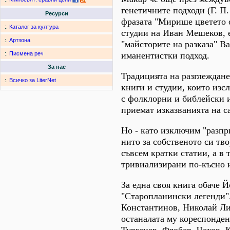
генетичните подходи (Г. П
Ресурси
фразата "Мирише цветето о
:.
Каталог за култура
студии на Иван Мешеков, е
:.
Артзона
"майсторите на разказа" В
иманентистки подход.
:.
Писмена реч
За нас
Традицията на разглеждане
:.
Всичко за LiterNet
книги и студии, които изс
с фолклорни и библейски и
приемат изказванията на с
Но - като изключим "разпр
нито за собственото си тв
съвсем кратки статии, а в 
тривиализирани по-късно 
За една своя книга обаче Й
"Старопланински легенди".
Константинов, Николай Лил
останалата му кореспонден