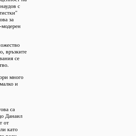
наудов с
тистки"
ова за
о-модерен
ножество
о, връзките
вания се
тво.
вори много
 малко и
това са
до Данаил
т от
ли като