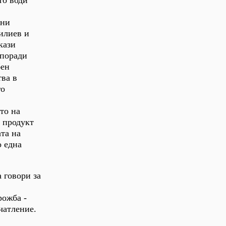
то води
рни
илиев и
кази
 поради
бен
тва в
го
то на
я продукт
та на
о една
 говори за
рожба -
чатление.