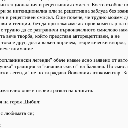
а интенционалния и рецептивния смисъл. Което въобще п
ори за интенционална или за рецептивна заблуда без вза
ен и рецептивен смисъл. Още повече, че трудно можем д
рови интенции, без да притежаваме авторов коментар на 
 е трудно да се разграничи първоначалното смислово нам
та вече творба, който представя авторецептивен, а не
това е друг, доста важен впрочем, теоретически въпрос, 
овече внимание.
ропланиннски легенди" обаче имаме ясно заявено от авто
душка" традиция за "юнашка смърт" на Балкана. Но смисл
нски легенди" не потвърждава Йовковия автокоментар. К
нимателно още в първия разказ на книгата.
я на героя Шибил:
 с любимата си;
;