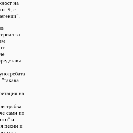
жност на
н. 9, с.
легенди".
ов
ериал за
ем
от
че
представя
оупотребата
 "такава
ретация на
ри трябва
ече сами по
ото" и
ия песни и
ното за