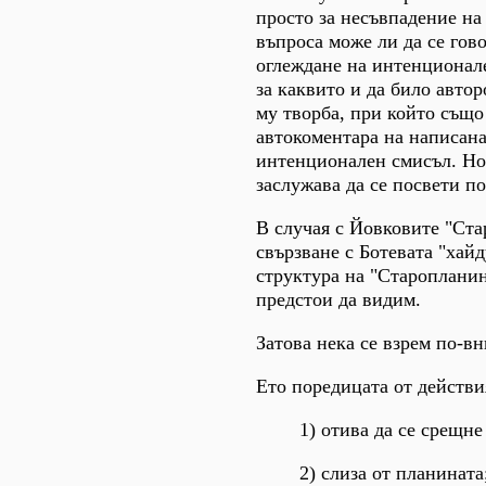
просто за несъвпадение н
въпроса може ли да се гов
оглеждане на интенционал
за каквито и да било авто
му творба, при който също
автокоментара на написана
интенционален смисъл. Но 
заслужава да се посвети п
В случая с Йовковите "Ста
свързване с Ботевата "хай
структура на "Староплани
предстои да видим.
Затова нека се взрем по-в
Ето поредицата от действи
1) отива да се срещне
2) слиза от планината