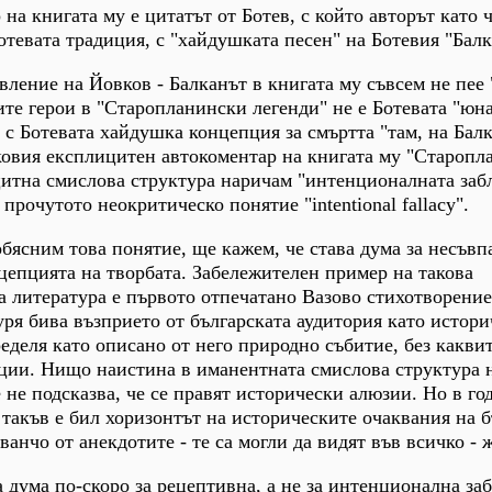
на книгата му е цитатът от Ботев, с който авторът като 
отевата традиция, с "хайдушката песен" на Ботевия "Балк
явление на Йовков - Балканът в книгата му съвсем не пее
ите герои в "Старопланински легенди" не е Ботевата "юн
 с Ботевата хайдушка концепция за смъртта "там, на Балк
ковия експлицитен автокоментар на книгата му "Старопл
итна смислова структура наричам "интенционалната забл
рочутото неокритическо понятие "intentional fallacy".
обясним това понятие, ще кажем, че става дума за несъвп
цепцията на творбата. Забележителен пример на такова
а литература е първото отпечатано Вазово стихотворение
уря бива възприето от българската аудитория като истор
еделя като описано от него природно събитие, без каквит
ии. Нищо наистина в иманентната смислова структура н
 не подсказва, че се правят исторически алюзии. Но в го
 такъв е бил хоризонтът на историческите очаквания на 
ванчо от анекдотите - те са могли да видят във всичко - 
а дума по-скоро за рецептивна, а не за интенционална за