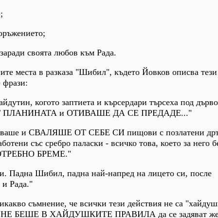
;
ъоръжението;
 заради своята любов към Рада.
ите места в разказа "Шибил", където Йовков описва тези
 фрази:
йдутин, когото заптиета и кърсердари търсеха под дърво
Т ПЛАНИНАТА и ОТИВАШЕ ДА СЕ ПРЕДАДЕ..."
асваше и СВАЛЯШЕ ОТ СЕБЕ СИ пищови с позлатени др
ботени със сребро паласки - всичко това, което за него 
ОТРЕБНО БРЕМЕ."
. Падна Шибил, падна най-напред на лицето си, после
 и Рада."
никакво съмнение, че всички тези действия не са "хайдуш
: "НЕ БЕШЕ В ХАЙДУШКИТЕ ПРАВИЛА да се задяват же