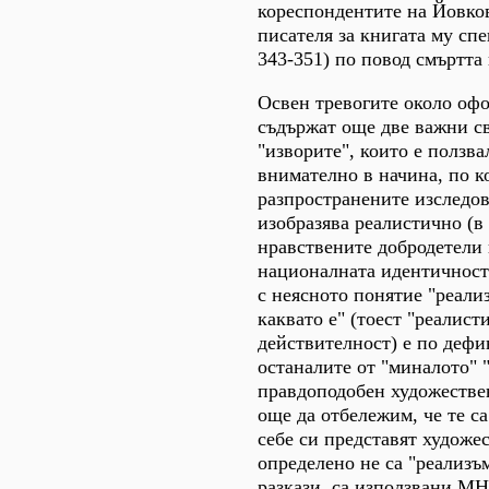
кореспондентите на Йовко
писателя за книгата му спец
343-351) по повод смъртта
Освен тревогите около офо
съдържат още две важни св
"изворите", които е ползва
внимателно в начина, по ко
разпространените изследов
изобразява реалистично (в 
нравствените добродетели 
националната идентичност)
с неясното понятие "реали
каквато е" (тоест "реалис
действителност) е по дефи
останалите от "миналото" 
правдоподобен художествен
още да отбележим, че те са
себе си представят художе
определено не са "реализъм
разкази, са използвани М