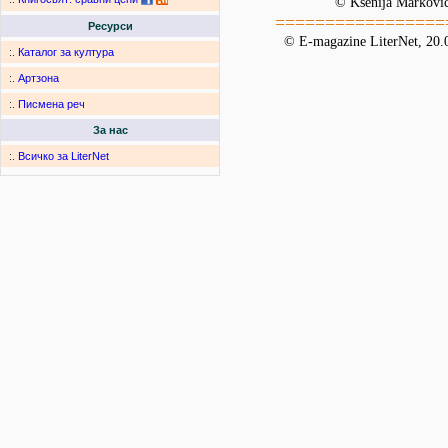
© Ksenija Markovič
=================
Ресурси
© E-magazine LiterNet, 20.
:.
Каталог за култура
:.
Артзона
:.
Писмена реч
За нас
:.
Всичко за LiterNet