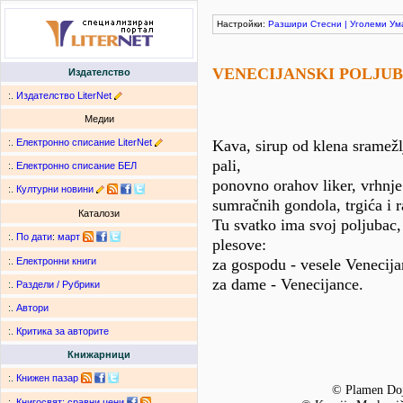
Настройки:
Разшири
Стесни
|
Уголеми
Ум
VENECIJANSKI POLJU
Издателство
:.
Издателство LiterNet
Медии
:.
Електронно списание LiterNet
Kava, sirup od klena sramežlj
pali,
:.
Електронно списание БЕЛ
ponovno orahov liker, vrhnje
:.
Културни новини
sumračnih gondola, trgića i
Каталози
Tu svatko ima svoj poljubac,
:.
По дати
:
март
plesove:
za gospodu - vesele Venecija
:.
Електронни книги
za dame - Venecijance.
:.
Раздели / Рубрики
:.
Автори
:.
Критика за авторите
Книжарници
:.
Книжен пазар
© Plamen Do
:.
Книгосвят: сравни цени