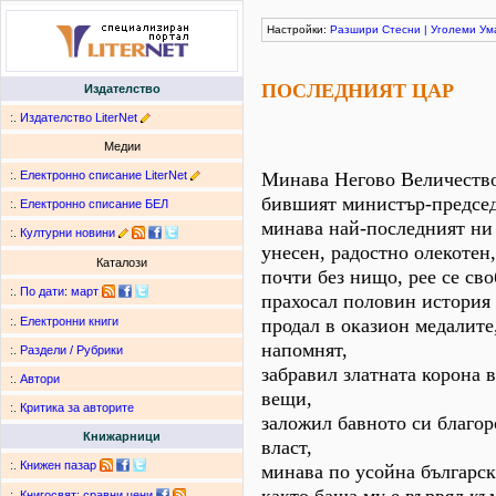
Настройки:
Разшири
Стесни
|
Уголеми
Ум
ПОСЛЕДНИЯТ ЦАР
Издателство
:.
Издателство LiterNet
Медии
:.
Електронно списание LiterNet
Минава Негово Величество
бившият министър-председ
:.
Електронно списание БЕЛ
минава най-последният ни
:.
Културни новини
унесен, радостно олекотен,
Каталози
почти без нищо, рее се сво
:.
По дати
:
март
прахосал половин история 
продал в оказион медалите,
:.
Електронни книги
напомнят,
:.
Раздели / Рубрики
забравил златната корона в
:.
Автори
вещи,
:.
Критика за авторите
заложил бавното си благор
Книжарници
власт,
:.
Книжен пазар
минава по усойна българск
:.
Книгосвят: сравни цени