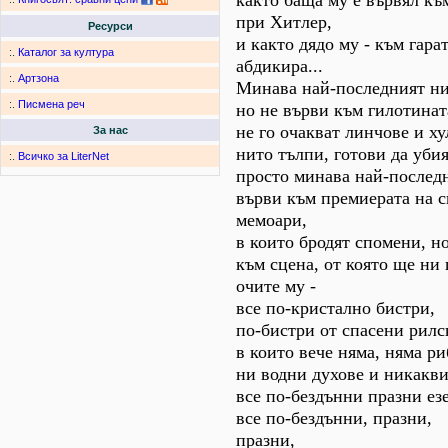
както баща му е вървял къ
при Хитлер,
Ресурси
и както дядо му - към гара
:.
Каталог за култура
абдикира...
:.
Артзона
Минава най-последният ни
:.
Писмена реч
но не върви към гилотинат
не го очакват линчове и ху
За нас
нито тълпи, готови да убия
:.
Всичко за LiterNet
просто минава най-последн
върви към премиерата на 
мемоари,
в които бродят спомени, н
към сцена, от която ще ни 
очите му -
все по-кристално бистри,
по-бистри от спасени рилс
в които вече няма, няма ри
ни водни духове и никакв
все по-бездънни празни езе
все по-бездънни, празни,
празни,