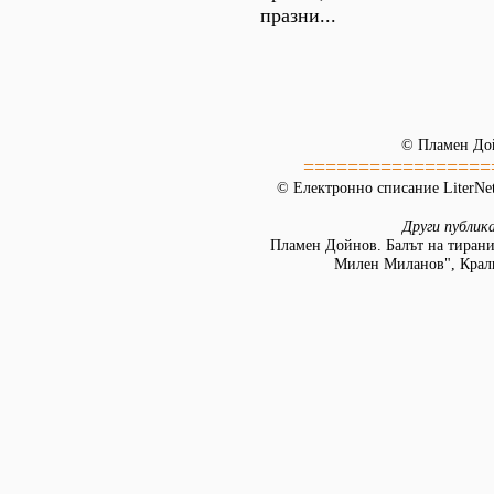
празни...
© Пламен До
=================
© Електронно списание LiterNet
Други публик
Пламен Дойнов. Балът на тирани
Милен Миланов", Крали