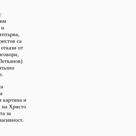
с
 им
 и
тепърва,
ристов са
 откази от
зговори,
Петканов)
апълно
е.
са
а
и картина и
с на Христо
та за
пасивност.