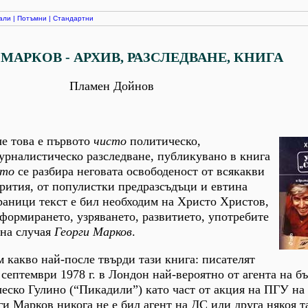
али
|
Потъмни
|
Стандартни
МАРКОВ - АРХИВ, РАЗСЛЕДВАНЕ, КНИГА
Пламен Дойнов
че това е първото
чисто
политическо,
урналистическо разследване, публикувано в книга
сто
се разбира неговата освободеност от всякакви
рития, от популистки предразсъдъци и евтина
раници текст е бил необходим на Христо Христов,
 формирането, узряването, развитието, употребите
 на случая
Георги Марков
.
 какво най-после твърди тази книга: писателят
 септември 1978 г. в Лондон най-вероятно от агента на б
еско Гулино (“Пикадили”) като част от акция на ПГУ на
ги Марков никога не е бил агент на ДС или друга някоя т