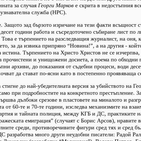
ината за случая
Георги Марков
е скрита в недостъпния вс
узнавателна служба (НРС).
е. Защото зад бързото изричане на тези факти всъщност с
 десет години работа и съсредоточено събиране лист по л
 Това е търпението на разследващия журналист, на оня, 
ето, за да извика припряно “Новина!”, а на другия - койт
а истина. Търпението на Христо Христов не се изчерпва, 
а прочистени и унищожени досиета, а поема по обходни 
ъпни архиви, до показания от съдебни процеси, води дес
почват да стават по-ясни като в постепенно проявяваща с
стигне до най-убедителната версия за убийството на Ге
само при подробностите на конкретното престъпление. За
вършва дълбоки срезове в пластовете на миналото и разг
а от 60-те и 70-те години, изследва механизмите на вза
артия и тайната полиция, между КГБ и ДС, практиките н
ражеската емиграция” (случаят с Борис Арсов), нравите в
лните среди, противоречивите фигури сред тях и сред бъ
ДС разработва много други неудобни писатели: Радой Ра