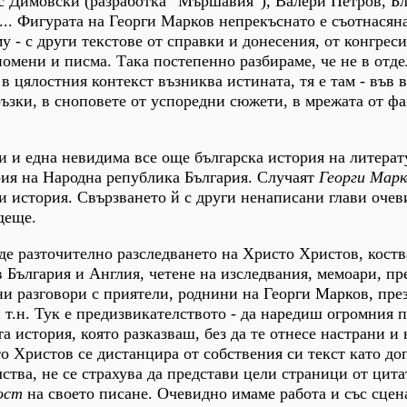
ис Димовски (разработка “Мършавия”), Валери Петров, Бл
.. Фигурата на Георги Марков непрекъснато е съотнасяна
у - с други текстове от справки и донесения, от конгреси
омени и писма. Така постепенно разбираме, че не в отд
в цялостния контекст възниква истината, тя е там - във в
ъзки, в сноповете от успоредни сюжети, в мрежата от фа
ти и една невидима все още българска история на литерат
рия на Народна република България. Случаят
Георги Марк
зи история. Свързването й с други ненаписани глави очев
деще.
де разточително разследването на Христо Христов, коств
в България и Англия, четене на изследвания, мемоари, пр
и разговори с приятели, роднини на Георги Марков, пре
 т.н. Тук е предизвикателството - да наредиш огромния п
 история, която разказваш, без да те отнесе настрани и 
о Христов се дистанцира от собствения си текст като до
ства, не се страхува да представи цели страници от цита
ост
на своето писане. Очевидно имаме работа и със сцен