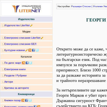
Настройки:
Разшири
Стесни
|
Уголеми
Ум
ГЕОРГИ 
Издателство
:.
Издателство LiterNet
Медии
:.
Електронно списание LiterNet
:.
Електронно списание БЕЛ
Открито може да се каже, 
:.
Културни новини
литературноисторическо ж
Каталози
на български език. Под
чи
:.
По дати
:
март
импулси за поръчкови разк
припряност. Близо 1000 ст
:.
Електронни книги
за да разкаже историята за
:.
Раздели / Рубрики
и трайното неразрешаване
:.
Автори
:.
Критика за авторите
За нетърпеливите ще кажем
Книжарници
Георги Марков е убит през
Държавна сигурност Франч
:.
Книжен пазар
съдействието на КГБ; Геор
:.
Книгосвят: сравни цени