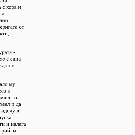
ага
 с хора и
 и
елни
еригата от
кти,
урата -
ов
е една
идно е
ало му
еса и
зиденти,
ъзел и да
надолу в
пуска
ти и налага
арий за