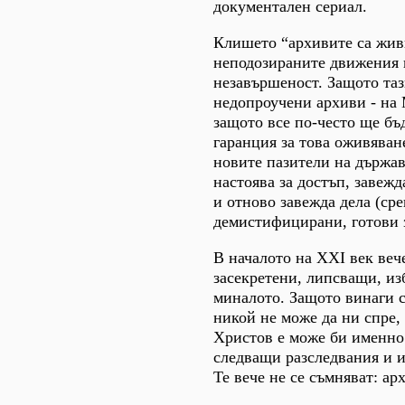
документален сериал.
Клишето “архивите са жив
неподозираните движения н
незавършеност. Защото таз
недопроучени архиви - на
защото все по-често ще бъ
гаранция за това оживяван
новите пазители на държав
настоява за достъп, завеж
и отново завежда дела (ср
демистифицирани, готови з
В началото на ХХІ век веч
засекретени, липсващи, из
миналото. Защото винаги 
никой не може да ни спре,
Христов е може би именно 
следващи разследвания и и
Те вече не се съмняват: а