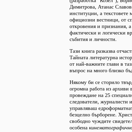
(разработка “Козел”), Бор
Димитрова, Атанас Славов.
институции, а текстовете м
официозни вестници, от сп
откровения и признания, а 
фактически и логически вр
събития и личности.
Тази книга разказва отчас
Тайната литературна исто
от най-важните глави в та
въпрос на много близко бъ
Някому би се сторило твър
огромна работа из архиви 
провеждане на 25 специалн
следователи, журналисти и
управляваш едроформатната
безцелно бърборене. Христ
свободно чуждите свидетел
особена
кинематографичн