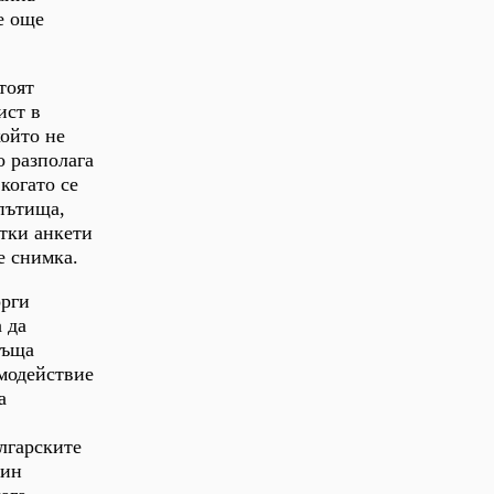
е още
тоят
ист в
който не
о разполага
когато се
пътища,
етки анкети
е снимка.
орги
 да
ръща
имодействие
а
лгарските
лин