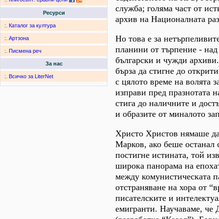
служба; голяма част от ист
Ресурси
архив на Националната раз
:.
Каталог за култура
Но това е за нетърпеливит
:.
Артзона
планини от търпение - над
:.
Писмена реч
български и чужди архиви.
За нас
бърза да стигне до открити
:.
Всичко за LiterNet
с цялото време на волята з
изправи пред празнотата н
стига до наличните и дост
и образите от миналото за
Христо Христов нямаше да 
Марков, ако беше останал 
постигне истината, той из
широка панорама на епохат
между комунистическата п
отстраняване на хора от “в
писателските и интелектуа
емигранти. Научаваме, че 