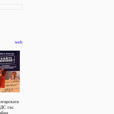
web
ългарската
 ДС със
айна