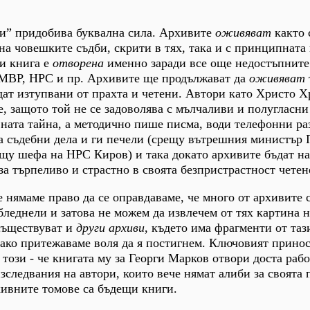
и” придобива буквална сила. Архивите
оживяват
както 
а човешките съдби, скрити в тях, така и с принципната
и книга е
отворена
именно заради все още недостъпните
 МВР, НРС и пр. Архивите ще продължават да
оживяват
дат изтупвани от прахта и четени. Автори като Христо Х
е, защото той не се задоволява с мълчаливи и полугласни
ната тайна, а методично пише писма, води телефонни ра
да съдебни дела и ги печели (срещу вътрешния министър 
ещу шефа на НРС Киров) и така докато архивите бъдат н
а търпеливо и страстно в своята безпристрастност четен
е нямаме право да се оправдаваме, че много от архивите 
бледнели и затова не можем да извлечем от тях картина н
съществуват и
други архиви
, където има фрагменти от таз
 ако притежаваме воля да я постигнем. Ключовият прино
този - че книгата му за Георги Марков отвори доста рабо
зследвания на автори, които вече нямат алиби за своята 
рхивните томове са бъдещи книги.