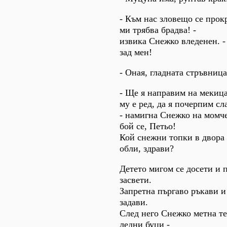
- Към нас зловещо се прок
ми трябва брадва! -
извика Снежко вледенен. - 
зад мен!
- Оная, гладната стръвница
- Ще я направим на мекица
му е ред, да я почерпим сл
- намигна Снежко на момче
бой се, Петьо!
Кой снежни топки в двора 
обли, здрави?
Детето мигом се досети и 
засвети.
Запретна пъргаво ръкави и
задави.
След него Снежко метна т
ледни буци -