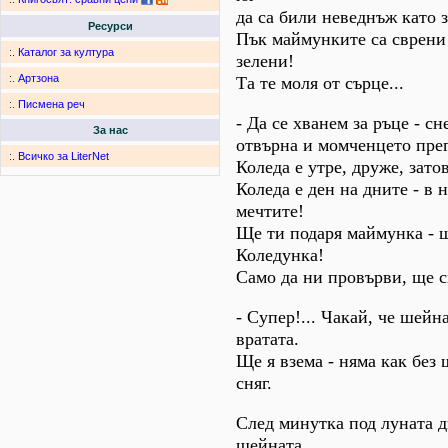
да са били неведнъж като 
Ресурси
Пък маймунките са сврени
:.
Каталог за култура
зелени!
:.
Артзона
Та те моля от сърце...
:.
Писмена реч
- Да се хванем за ръце - с
За нас
отвърна и момченцето прег
:.
Всичко за LiterNet
Коледа е утре, друже, зато
Коледа е ден на дните - в 
мечтите!
Ще ти подаря маймунка - 
Коледунка!
Само да ни провърви, ще с
- Супер!... Чакай, че шейн
вратата.
Ще я взема - няма как без 
сняг.
След минутка под луната д
шейната