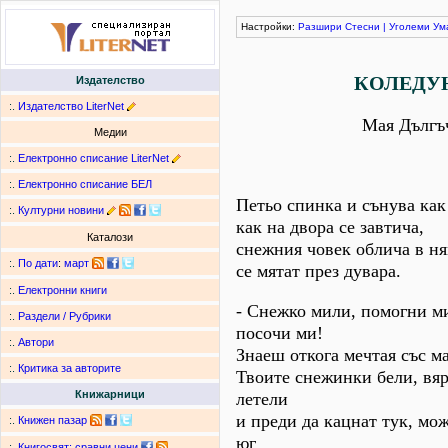
Настройки:
Разшири
Стесни
|
Уголеми
Ум
КОЛЕДУ
Издателство
:.
Издателство LiterNet
Мая Дългъ
Медии
:.
Електронно списание LiterNet
:.
Електронно списание БЕЛ
Петьо спинка и сънува как
:.
Културни новини
как на двора се завтича,
Каталози
снежния човек облича в ня
:.
По дати
:
март
се мятат през дувара.
:.
Електронни книги
- Снежко мили, помогни м
:.
Раздели / Рубрики
посочи ми!
:.
Автори
Знаеш откога мечтая със м
:.
Критика за авторите
Твоите снежинки бели, вяр
Книжарници
летели
и преди да кацнат тук, мо
:.
Книжен пазар
юг
:.
Книгосвят: сравни цени