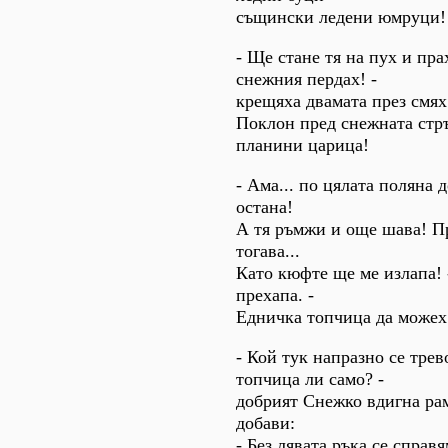
същински ледени юмруци!
- Ще стане тя на пух и пр
снежния пердах! -
крещяха двамата през смях.
Поклон пред снежната стръ
планини царица!
- Ама... по цялата поляна 
остана!
А тя ръмжи и още шава! П
тогава...
Като кюфте ще ме излапа! 
прехапа. -
Едничка топчица да можех.
- Кой тук напразно се тре
топчица ли само? -
добрият Снежко вдигна рам
добави:
- Без лявата ръка се справя