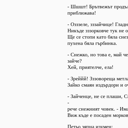
- Шшшт! Брътвежът продъл
приближава!
- Озззеле, зззайчице! Гладн
Никъде зззорковче тук не 
Ще се стопи като бяла сне
пухена бяла гърбинка.
- Снежко, но това е, май ч
зайче?
Хей, приятелче, ела!
- Зреййй! Зззовореща метла
Зайко смаян издърдори и о
- Зайченце, не се плаши, 
-
рече снежният човек. - Има
Виж къде е посаден морков
Петьо зяпна изумен: