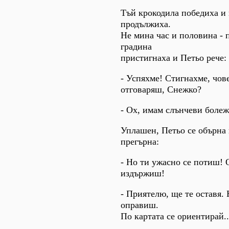
Тъй крокодила победиха и 
продължиха.
Не мина час и половина - 
градина
пристигнаха и Петьо рече:
- Успяхме! Стигнахме, чов
отговаряш, Снежко?
- Ох, имам слънчеви болеж
Уплашен, Петьо се обърна
прегърна:
- Но ти ужасно се потиш! О
издържиш!
- Приятелю, ще те оставя. 
оправиш.
По картата се ориентирай..