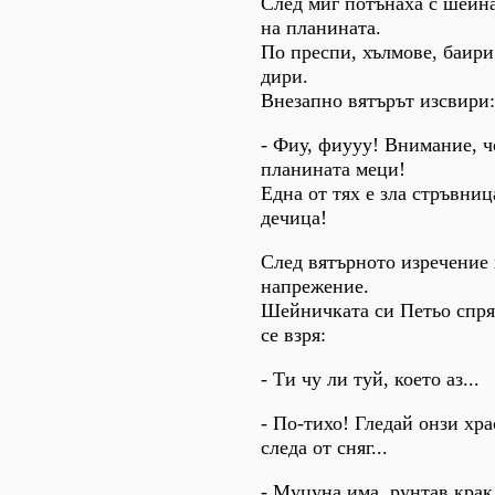
След миг потънаха с шейн
на планината.
По преспи, хълмове, баир
дири.
Внезапно вятърът изсвири:
- Фиу, фиууу! Внимание, ч
планината меци!
Една от тях е зла стръвниц
дечица!
След вятърното изречение
напрежение.
Шейничката си Петьо спря
се взря:
- Ти чу ли туй, което аз...
- По-тихо! Гледай онзи храс
следа от сняг...
- Муцуна има, рунтав крак.