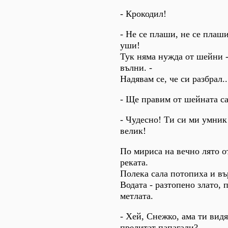
- Крокодил!
- Не се плаши, не се плаши
уши!
Тук няма нужда от шейни -
вълни. -
Надявам се, че си разбрал..
- Ще правим от шейната с
- Чудесно! Ти си ми умни
велик!
По мириса на вечно лято о
реката.
Полека сала потопиха и вър
Водата - разтопено злато, 
метлата.
- Хей, Снежко, ама ти видя
прелитат папагали? -