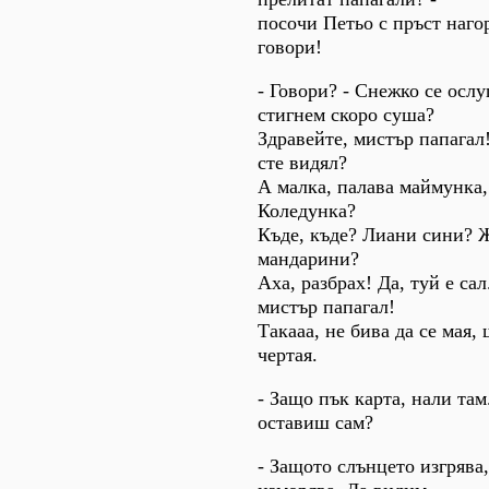
посочи Петьо с пръст наго
говори!
- Говори? - Снежко се ослу
стигнем скоро суша?
Здравейте, мистър папагал
сте видял?
А малка, палава маймунка
Коледунка?
Къде, къде? Лиани сини? 
мандарини?
Аха, разбрах! Да, туй е сал
мистър папагал!
Такааа, не бива да се мая, 
чертая.
- Защо пък карта, нали там
оставиш сам?
- Защото слънцето изгрява,