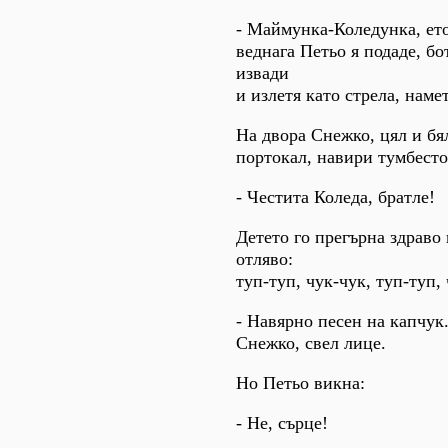
- Маймунка-Коледунка, ето
веднага Петьо я подаде, б
извади
и излетя като стрела, наме
На двора Снежко, цял и бя
портокал, навири тумбесто
- Честита Коледа, братле!
Детето го прегърна здраво 
отляво:
туп-туп, чук-чук, туп-туп, 
- Навярно песен на капчук.
Снежко, свел лице.
Но Петьо викна:
- Не, сърце!