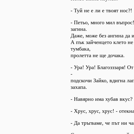
- Туй не е ли е твоят нос?!
- Петьо, много мил въпрос!
загина.
Даже, може без ангина да 
А пък зайченцето клето не
тумбака,
пролетта не ще дочака.
- Ура! Ура! Благозззаря! О
-
подскочи Зайко, вдигна ла
захапа.
- Навярно има хубав вкус? 
- Хрус, хрус, хрус! - отекн
- Да тръгваме, че път ни ча