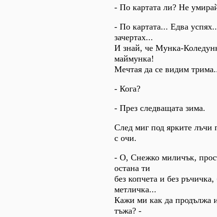
- По картата ли? Не умира
- По картата... Едва успях.
зачертах...
И знай, че Мунка-Коледун
маймунка!
Мечтая да се видим трима..
- Кога?
- През следващата зима.
След миг под ярките лъчи 
с очи.
- О, Снежко миличък, прос
остана ти
без копчета и без ръчичка,
метличка...
Кажи ми как да продължа и 
тъжа? -