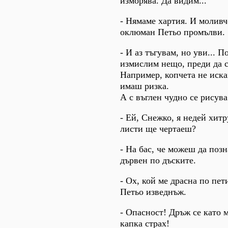
изморява. Да видим...
- Нямаме хартия. И моливч
оклюман Петьо промълви.
- И аз тъгувам, но уви... 
измислим нещо, преди да с
Например, копчета не искам
имаш ризка.
А с въглен чудно се рисува
- Ей, Снежко, я недей хитр
листи ще чертаеш?
- На бас, че можеш да поз
дървен по дъските.
- Ох, кой ме драсна по пет
Петьо изведнъж.
- Опасност! Дръж се като 
капка страх!