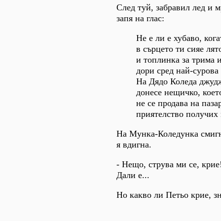
След туй, забравил лед и м
запя на глас:
Не е ли е хубаво, кога
в сърцето ти сияе лят
и топлинка за трима 
дори сред най-сурова
На Дядо Коледа джуд
донесе нещичко, коет
не се продава на пазар
приятелство получих 
На Мунка-Коледунка смигна
я вдигна.
- Нещо, струва ми се, крие!
Дали е...
Но какво ли Петьо крие, зн