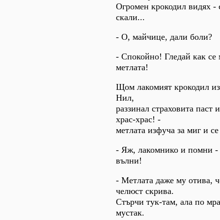
Огромен крокодил видях - 
скали...
- О, майчице, дали боли?
- Спокойно! Гледай как се
метлата!
Щом лакомият крокодил из
Нил,
раззинал страховита паст и
храс-храс! -
метлата изфуча за миг и се
- Яж, лакомнико и помни -
вълни!
- Метлата даже му отива, 
челюст скрива.
Стърчи тук-там, ала по мр
мустак.