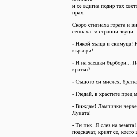
и се вдигна подир тях све
прах.
Скоро стигнаха гората и в
сепнаха ги странни звуци.
- Някой хълца и скимуца! 
къркори!
- И на заешки бърбори... П
кратко?
- Същото си мислех, братк
- Гледай, в храстите пред м
- Виждам! Лампички черве
Луната!
- Ти пък! Я слез на земята!
подскачат, крият се, което з