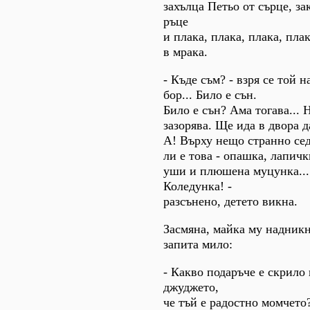
захълца Петьо от сърце, за
ръце
и плака, плака, плака, плак
в мрака.
- Къде съм? - взря се той н
бор... Било е сън.
Било е сън? Ама тогава... 
зазорява. Ще ида в двора д
А! Върху нещо странно сед
ли е това - опашка, лапичк
уши и плюшена муцунка...
Коледунка! -
разсънено, детето викна.
Засмяна, майка му надникн
запита мило:
- Какво подаръче е скрило
джуджето,
че тъй е радостно момчето