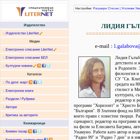
Настройки:
Разшири
Стесни
|
Уголеми
Ум
ЛИДИЯ ГЪЛ
Издателство
=================
:.
Издателство LiterNet
Медии
e-mail :
l.galabova
:.
Електронно списание LiterNet
Лидия Гълъбо
:.
Електронно списание БЕЛ
детството и 
:.
Културни новини
в Родопите. 
филология и
Каталози
СУ "Св. Кли
:.
По дати
:
март
средата на 8
стилист в Ми
:.
Електронни книги
културата, с
:.
Раздели / Рубрики
редактор и р
програми "Хоризонт" и "Христо Бо
:.
Автори
"България". В Златния фонд на БН
:.
Критика за авторите
които прави с известни творци. Р
сценарист, редактор на програми 
Книжарници
на филм за Елисавета Багряна, ав
:.
Книжен пазар
Унамуно. Работи като автор и вод
"Радио 99" и "Радио 7 дни" и в ня
:.
Книгосвят: сравни цени