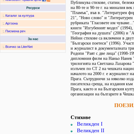
Публикува стихове, статии, бележ
на 80-те и 90-те г. на миналия век
Ресурси
"Пламък", във в. "Литературен фо
:.
Каталог за култура
21", "Ново слово" и "Литературен 
рубриката "Гласовете им чуваме...
:.
Артзона
книги "Изгубеният модел" (1994),
:.
Писмена реч
"География на душата" (2006) и "А
Нейни стихове са включени в двут
За нас
"Български поетеси" (1996). Участ
:.
Всичко за LiterNet
и журналист в документалната три
Родопи "Раят с две лица" (1998-1
дипломния филм на Наньо Нанев "Б
трилогията на Светлана Лазарова 
излъчен по СТ 2 на чешката нацио
началото на 2000 г. е журналист н
Прага. Сътрудничи за няколко изд
писателска среща, на издания към
Прага, както и на Българския култ
организации на българите в Чешка
ПОЕЗИ
Стихове
Великден I
Великден II