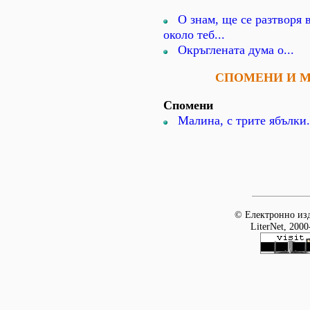
О знам, ще се разтворя 
около теб...
Окръглената дума о...
СПОМЕНИ И 
Спомени
Малина, с трите ябълки.
© Електронно изд
LiterNet, 2000