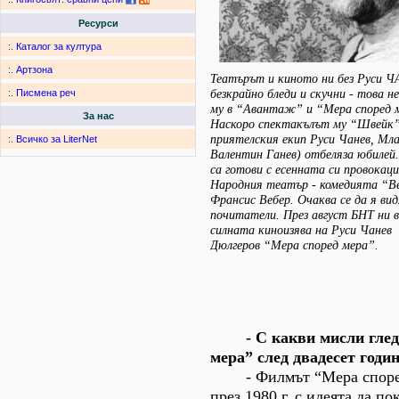
Ресурси
:.
Каталог за култура
:.
Артзона
Театърът и киното ни без Руси Ч
безкрайно бледи и скучни - това н
:.
Писмена реч
му в “Авантаж” и “Мера според 
За нас
Наскоро спектакълът му “Швейк”
приятелския екип Руси Чанев, Мл
:.
Всичко за LiterNet
Валентин Ганев) отбеляза юбилей
са готови с есенната си провокаци
Народния театър - комедията “Ве
Франсис Вебер. Очаква се да я ви
почитатели. През август БНТ ни 
силната киноизява на Руси Чанев 
Дюлгеров “Мера според мера”.
- С какви мисли гледа
мера” след двадесет годи
- Филмът “Мера според 
през 1980 г. с идеята да по