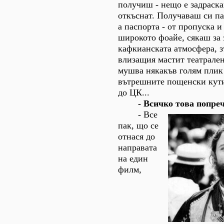
получиш - нещо е задраска
откъснат. Получаваш си па
а паспорта - от пропуска 
широкото фоайе, сякаш за
кафкианската атмосфера, з
влизащия мастит театрален
мушва някакъв голям плик 
вътрешните пощенски кути
до ЦК...
- Всичко това попречи
- Все
пак, що се
отнася до
направата
на един
филм,