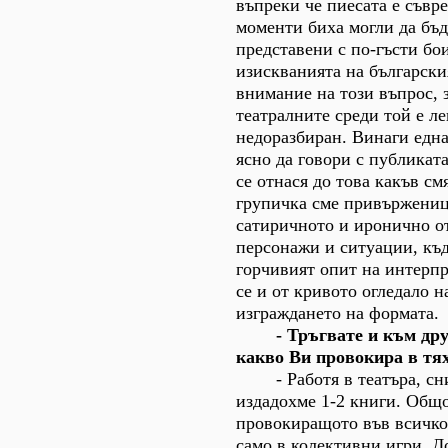
въпреки че пиесата е съвр
моменти биха могли да бъ
представени с по-гъсти бо
изискванията на българск
внимание на този въпрос, 
театралните среди той е л
недоразбиран. Винаги една
ясно да говори с публиката
се отнася до това какъв см
групичка сме привържениц
сатиричното и иронично 
персонажи и ситуации, къд
горчивият опит на интерпр
се и от кривото огледало н
изграждането на формата.
- Тръгвате и към други
какво Ви провокира в тя
- Работя в театъра, сни
издадохме 1-2 книги. Общ
провокиращото във всичко 
само в колективни игри. Д