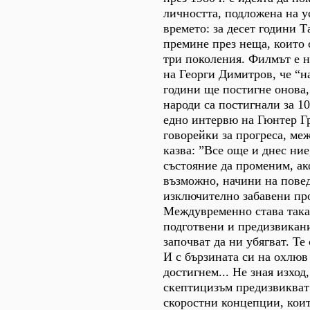
личността, подложена на у
времето: за десет години Т
премине през неща, които 
три поколения. Филмът е 
на Георги Димитров, че “н
години ще постигне онова,
народи са постигнали за 1
едно интервю на Гюнтер Гр
говорейки за прогреса, ме
казва: ”Все още и днес ние
състояние да променим, ак
възможно, начини на повед
изключително забавени пр
Междувременно става така,
подготвени и предизвикани
започват да ни убягват. Те 
И с бързината си на охлюв
достигнем... Не зная изход
скептицизъм предизвикват
скоростни концепции, коит