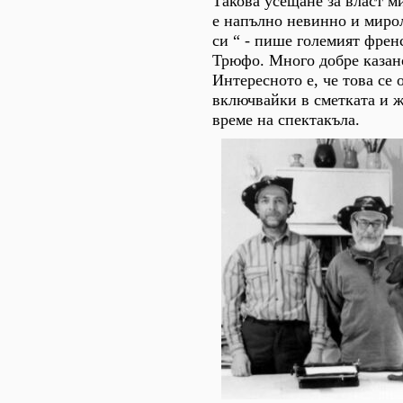
Такова усещане за власт м
е напълно невинно и миро
си “ - пише големият френ
Трюфо. Много добре казано
Интересното е, че това се о
включвайки в сметката и 
време на спектакъла.