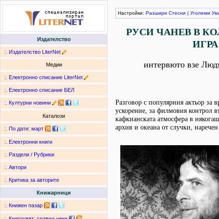
Настройки:
Разшири
Стесни
|
Уголеми
Ум
РУСИ ЧАНЕВ В К
Издателство
ИГРА
:.
Издателство LiterNet
интервюто взе Люд
Медии
:.
Електронно списание LiterNet
:.
Електронно списание БЕЛ
Разговор с популярния актьор за в
:.
Културни новини
ускорение, за филмовия контрол въ
Каталози
кафкианската атмосфера в някога
архив и океана от случки, нарече
:.
По дати
:
март
:.
Електронни книги
:.
Раздели / Рубрики
:.
Автори
:.
Критика за авторите
Книжарници
:.
Книжен пазар
:.
Книгосвят: сравни цени