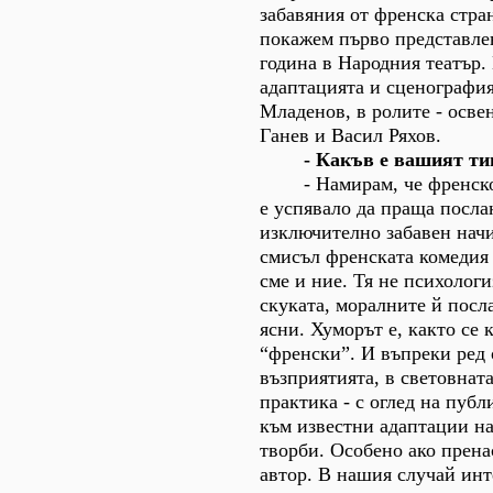
забавяния от френска стра
покажем първо представле
година в Народния театър.
адаптацията и сценография
Младенов, в ролите - осве
Ганев и Васил Ряхов.
- Какъв е вашият тип
- Намирам, че френскот
е успявало да праща посла
изключително забавен начи
смисъл френската комедия 
сме и ние. Тя не психологи
скуката, моралните й посл
ясни. Хуморът е, както се 
“френски”. И въпреки ред
възприятията, в световнат
практика - с оглед на публ
към известни адаптации н
творби. Особено ако прен
автор. В нашия случай инт