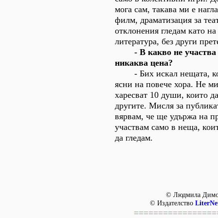
мога сам, такава ми е нагл
филм, драматизация за теат
отклонения гледам като н
литература, без други пре
- В какво не участва 
никаква цена?
- Бих искал нещата, кои
ясни на повече хора. Не ми
харесват 10 души, които да
другите. Мисля за публика
вярвам, че ще удържа на п
участвам само в неща, кои
да гледам.
© Людмила Димо
© Издателство
LiterNe
=================