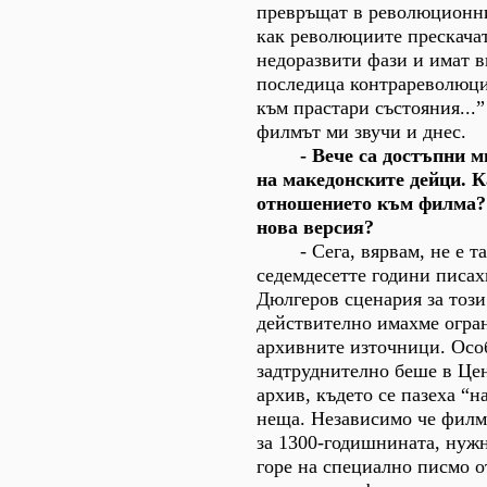
превръщат в революционн
как революциите прескачат
недоразвити фази и имат в
последица контрареволюци
към прастари състояния...”
филмът ми звучи и днес.
- Вече са достъпни мн
на македонските дейци. 
отношението към филма?
нова версия?
- Сега, вярвам, не е так
седемдесетте години писах
Дюлгеров сценария за тоз
действително имахме огра
архивните източници. Осо
задтруднително беше в Це
архив, където се пазеха “
неща. Независимо че филм
за 1300-годишнината, нужн
горе на специално писмо о