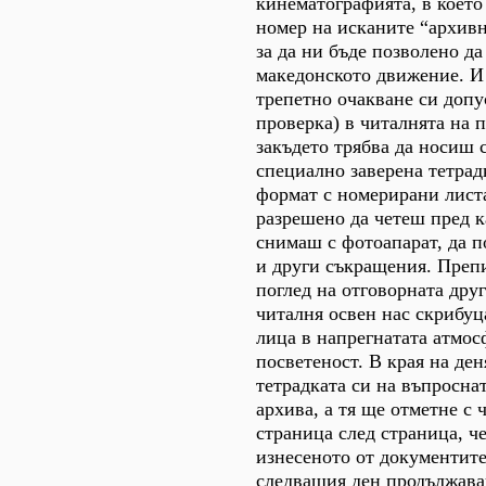
кинематографията, в което
номер на исканите “архивн
за да ни бъде позволено д
македонското движение. И
трепетно очакване си допу
проверка) в читалнята на 
закъдето трябва да носиш 
специално заверена тетрад
формат с номерирани листа
разрешено да четеш пред к
снимаш с фотоапарат, да 
и други съкращения. Преп
поглед на отговорната друг
читалня освен нас скрибуц
лица в напрегнатата атмос
посветеност. В края на де
тетрадката си на въпроснат
архива, а тя ще отметне с 
страница след страница, че
изнесеното от документит
следващия ден продължава