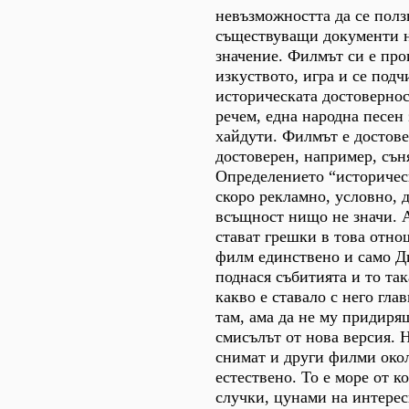
невъзможността да се полз
съществуващи документи 
значение. Филмът си е про
изкуството, игра и се подч
историческата достоверност
речем, една народна песен 
хайдути. Филмът е достове
достоверен, например, сън
Определението “историчес
скоро рекламно, условно, 
всъщност нищо не значи. А
стават грешки в това отно
филм единствено и само Д
поднася събитията и то так
какво е ставало с него глав
там, ама да не му придиряш
смисълът от нова версия. Н
снимат и други филми окол
естествено. То е море от к
случки, цунами на интерес