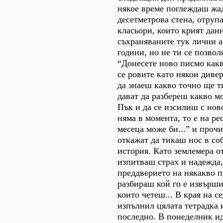
някое време поглеждаш жа
десетметрова стена, отруп
класьори, които крият дан
съхраняваните тук лични 
години, но не ти се позвол
“Донесете ново писмо какво
се ровите като някои диве
да знаеш какво точно ще ти
дават да разбереш какво м
Пък и да се изсилиш с ново
няма в момента, то е на ре
месеца може би...” и прочи
откажат да тикаш нос в со
история. Като землемера о
изпитваш страх и надежда,
преддверието на някакво п
разбираш кой го е извършил
които четеш... В края на с
изпълнил цялата тетрадка 
последно. В понеделник ид