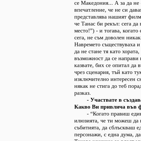
се Македония... А за да не
впечатление, че не си дава
представлява нашият филм
че Танас би рекъл: сега да
место!”) - и тогава, когато
сега, не съм доволен никак
Навремето съществуваха и
да не стане тя като хората,
възможност да се направи 
казвате, бих се опитал да 
чрез сценария, тъй като ту
изключително интересен сю
някак не стига до теб пор
разказ.
- Участвате в създаван
Какво Ви привлича във ф
- “Когато правиш един 
илюзията, че ти можеш да
събитията, да сблъскваш е
персонажи, с една дума, д