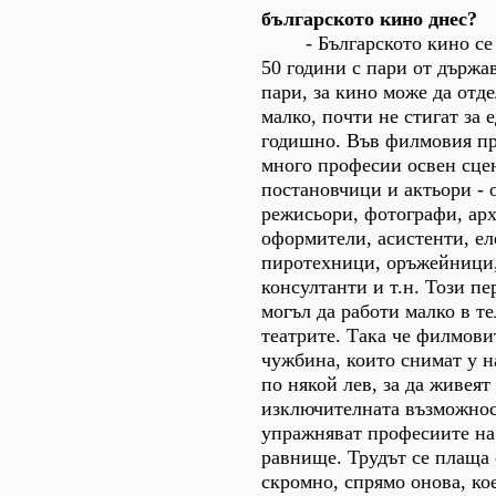
българското кино днес?
- Българското кино се 
50 години с пари от държав
пари, за кино може да отд
малко, почти не стигат за
годишно. Във филмовия пр
много професии освен сце
постановчици и актьори - 
режисьори, фотографи, ар
оформители, асистенти, ел
пиротехници, оръжейници,
консултанти и т.н. Този пе
могъл да работи малко в те
театрите. Така че филмови
чужбина, които снимат у на
по някой лев, за да живеят 
изключителната възможнос
упражняват професиите на
равнище. Трудът се плаща
скромно, спрямо онова, кое