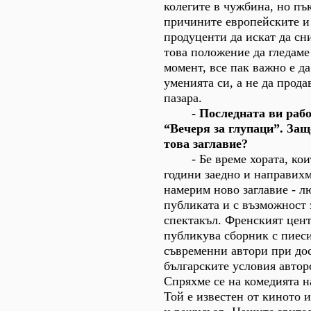
колегите в чужбина, но пък
причините европейските и
продуценти да искат да сн
това положение да гледаме
момент, все пак важно е д
уменията си, а не да прод
пазара.
- Последната ви работ
“Вечеря за глупаци”. Защ
това заглавие?
- Бе време хората, коит
години заедно и направих
намерим ново заглавие - л
публиката и с възможност 
спектакъл. Френският цен
публикува сборник с пиеси
съвременни автори при до
българските условия авто
Спряхме се на комедията н
Той е известен от киното и