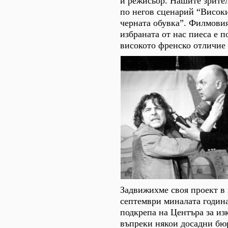
и режисьор. Нашите зрите
по негов сценарий “Високи
черната обувка”. Филмовия
избраната от нас пиеса е п
високото френско отличие
Задвижихме своя проект в 
септември миналата годин
подкрепа на Центъра за из
въпреки някои досадни бю