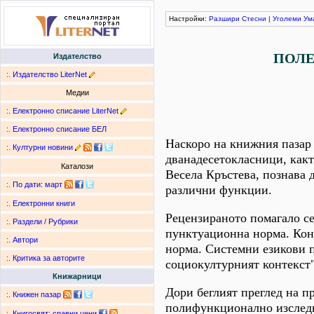
Настройки:
Разшири
Стесни
|
Уголеми
Ум
ПОЛЕ
Издателство
:.
Издателство LiterNet
Медии
:.
Електронно списание LiterNet
:.
Електронно списание БЕЛ
Наскоро на книжния пазар 
:.
Културни новини
дванадесетокласници, какт
Каталози
Весела Кръстева, познава 
:.
По дати
:
март
различни функции.
:.
Електронни книги
Рецензираното помагало се
:.
Раздели / Рубрики
пунктуационна норма. Конв
:.
Автори
норма. Системни езикови пр
:.
Критика за авторите
социокултурният контекст" 
Книжарници
Дори беглият преглед на пр
:.
Книжен пазар
полифункционално изследв
:.
Книгосвят: сравни цени