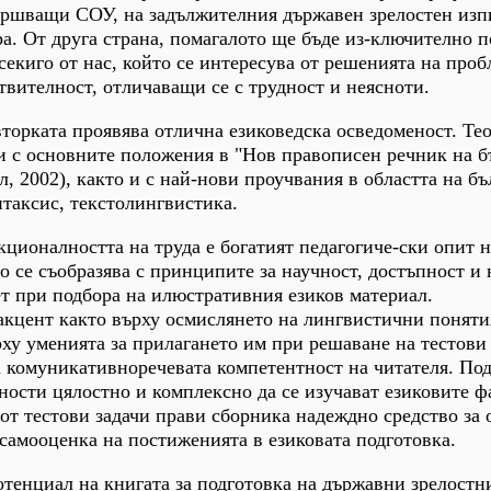
вършващи СОУ, на задължителния държавен зрелостен изп
ра. От друга страна, помагалото ще бъде из-ключително п
секиго от нас, който се интересува от решенията на проб
твителност, отличаващи се с трудност и неясноти.
вторката проявява отлична езиковедска осведоменост. Те
и с основните положения в "Нов правописен речник на б
л, 2002), както и с най-нови проучвания в областта на бъ
таксис, текстолингвистика.
кционалността на труда е богатият педагогиче-ски опит н
о се съобразява с принципите за научност, достъпност и 
ет при подбора на илюстративния езиков материал.
акцент както върху осмислянето на лингвистични поняти
рху уменията за прилагането им при решаване на тестови 
а комуникативноречевата компетентност на читателя. По
ости цялостно и комплексно да се изучават езиковите ф
от тестови задачи прави сборника надеждно средство за 
 самооценка на постиженията в езиковата подготовка.
отенциал на книгата за подготовка на държавни зрелостн