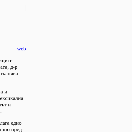
web
ниците
ата, д-р
зпълнява
на и
лексикална
тът и
.
длага едно
ешно пред-