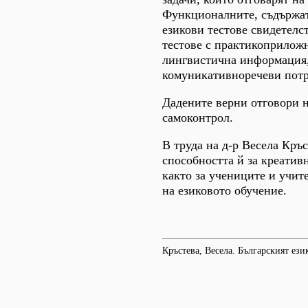
Функционалните, съдържат
езикови тестове свидетелст
тестове с практикоприложн
лингвистична информация, 
комуникативноречеви потр
Дадените верни отговори н
самоконтрол.
В труда на д-р Весела Кръ
способността й за креатив
както за учениците и учите
на езиковото обучение.
Кръстева, Весела. Българският ези