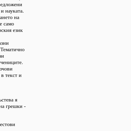
Предложени
и науката.
ането на
е само
рския език
азни
"Тематично
зи
учениците.
лючови
в текст и
ъстева я
на грешки -
тестови