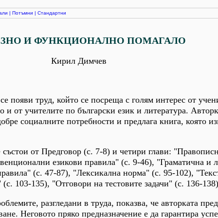
али
|
Потъмни
|
Стандартни
ЗНО И ФУНКЦИОНАЛНО ПОМАГАЛО
Кирил Димчев
се появи труд, който се посреща с голям интерес от уче
о и от учителите по български език и литература. Авторк
добре социалните потребности и предлага книга, която и
 състои от Предговор (с. 7-8) и четири глави: "Правопис
енционални езикови правила" (с. 9-46), "Граматична и 
авила" (с. 47-87), "Лексикална норма" (с. 95-102), "Текс
(с. 103-135), "Отговори на тестовите задачи" (с. 136-138)
облемите, разгледани в труда, показва, че авторката пре
ане. Неговото пряко предназначение е да гарантира усп