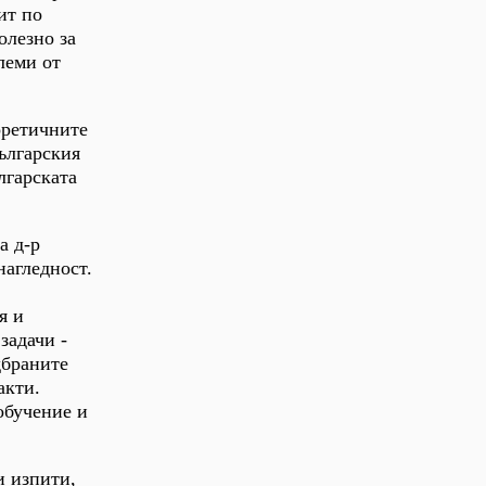
ит по
олезно за
леми от
оретичните
ългарския
лгарската
а д-р
нагледност.
я и
задачи -
дбраните
акти.
обучение и
и изпити,