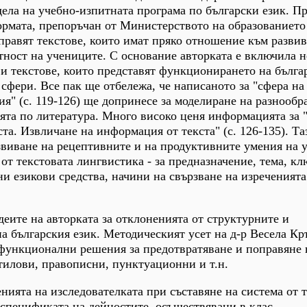
одела на учебно-изпитната програма по български език. 
формата, препоръчан от Министерството на образованието 
равят текстове, които имат пряко отношение към развив
ност на учениците. С основание авторката е включила н
 и текстове, които представят функционирането на бълга
сфери. Все пак ще отбележа, че написаното за "сфера на
я" (с. 119-126) ще допринесе за моделиране на разнообр
ята по литература. Много високо ценя информацията за 
та. Извличане на информация от текста" (с. 126-135). Та
звиване на рецептивните и на продуктивните умения на 
от текстовата лингвистика - за предназначение, тема, к
 езикови средства, начини на свързване на изреченията 
еите на авторката за отклоненията от структурните и
 българския език. Методическият усет на д-р Весела Кр
 функционални решения за предотвратяване и поправяне 
тилови, правописни, пунктуационни и т.н.
енията на изследователката при съставяне на система от 
а спецификата на дейностите, осъществявани в клас.