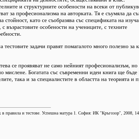
елните и структурните особености на всеки от публику
ват за професионализма на авторката. Тя е съумяла да съ
а стойност, като се съобразява със спецификата на изуч
с възрастовите особености на учениците, с техните
ебности.
а тестовите задачи правят помагалото много полезно за 
стева се проявяват не само нейният професионализъм, но
но мислене. Богатата със съвременни идеи книга ще бъде
лите, така и за специалистите в областта на теорията и 
к в правила и тестове. Успешна матура 1. София: ИК "Кръгозор", 2008, 14