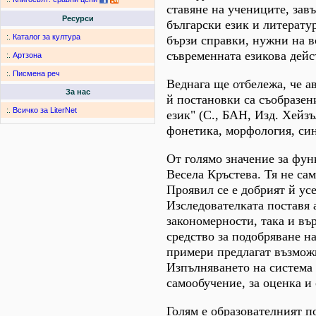
ставяне на учениците, за
Ресурси
български език и литерату
:.
Каталог за култура
бързи справки, нужни на в
съвременната езикова дейс
:.
Артзона
:.
Писмена реч
Веднага ще отбележа, че а
За нас
й постановки са съобразен
:.
Всичко за LiterNet
език" (С., БАН, Изд. Хейзъ
фонетика, морфология, син
От голямо значение за фун
Весела Кръстева. Тя не сам
Проявил се е добрият й ус
Изследователката поставя 
закономерности, така и въ
средство за подобряване н
примери предлагат възможн
Изпълняването на система 
самообучение, за оценка и
Голям е образователният п