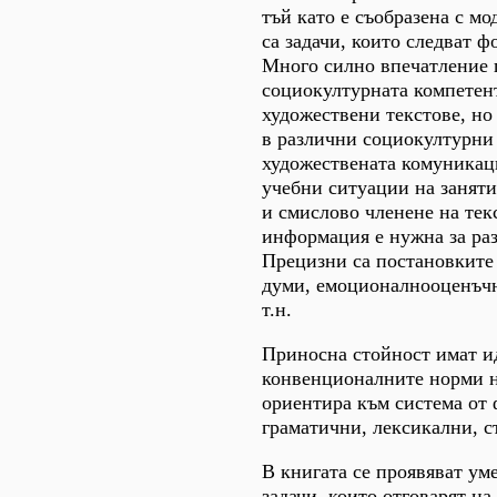
тъй като е съобразена с м
са задачи, които следват 
Много силно впечатление п
социокултурната компетент
художествени текстове, но
в различни социокултурни 
художествената комуникаци
учебни ситуации на заняти
и смислово членене на текс
информация е нужна за ра
Прецизни са постановките 
думи, емоционалнооценъчни
т.н.
Приносна стойност имат ид
конвенционалните норми на
ориентира към система от
граматични, лексикални, с
В книгата се проявяват ум
задачи, които отговарят н