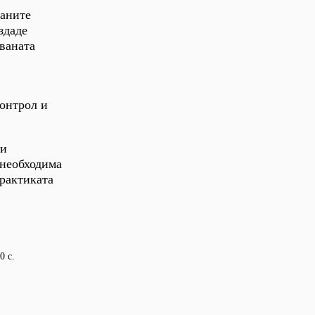
ваните
здаде
аваната
контрол и
 и
 необходима
практиката
0 с.