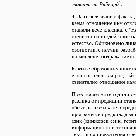
1
главата на Рийкард
.
4. За отбелязване е фактът
взема отношение към откло
станали вече класика, е "
степента на въздействие н
естество. Обикновено лица
съответните научни разраб
на мислене, подражанието 
Какъв е образователният п
е основателен въпрос, тъй
съзнателно отношение към 
През последните години се
разлика от предишни етапи
обект на изучаване в сред
програми се предвижда зап
език (книжовен език, тери
информационно и технолог
текст и социокултурна сфе