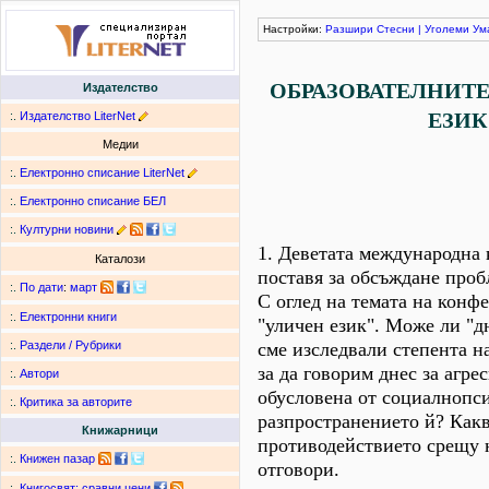
Настройки:
Разшири
Стесни
|
Уголеми
Ум
ОБРАЗОВАТЕЛНИТ
Издателство
ЕЗИК
:.
Издателство LiterNet
Медии
:.
Електронно списание LiterNet
:.
Електронно списание БЕЛ
:.
Културни новини
1. Деветата международна
Каталози
поставя за обсъждане проб
:.
По дати
:
март
С оглед на темата на конф
:.
Електронни книги
"уличен език". Може ли "дн
сме изследвали степента н
:.
Раздели / Рубрики
за да говорим днес за агре
:.
Автори
обусловена от социалнопси
:.
Критика за авторите
разпространението й? Какв
Книжарници
противодействието срещу 
:.
Книжен пазар
отговори.
:.
Книгосвят: сравни цени