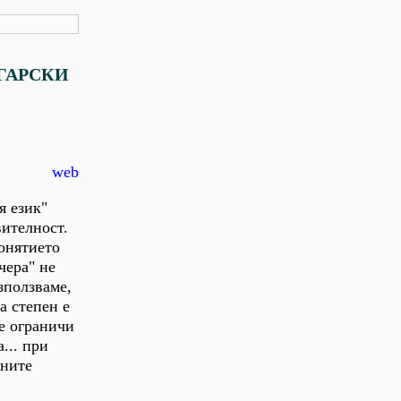
ГАРСКИ
web
я език"
вителност.
понятието
чера" не
зползваме,
а степен е
е ограничи
... при
жните