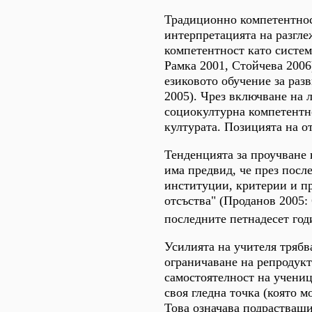
Традиционно компетентност
интерпретацията на разгл
компетентност като систем
Рамка 2001, Стойчева 2006
езиковото обучение за раз
2005). Чрез включване на 
социокултурна компетентно
културата. Позицията на о
Тенденцията за проучване 
има предвид, че през после
институции, критерии и пр
отсъства" (Проданов 2005:
последните петнадесет год
Усилията на учителя трябв
ограничаване на репродукт
самостоятелност на учениц
своя гледна точка (която м
Това означава подрастващи