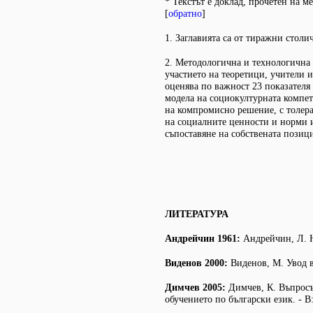
* Текстът е доклад, прочетен на 
[
обратно
]
1. Заглавията са от тиражни стол
2. Методологична и технологична 
участието на теоретици, учители и
оценява по важност 23 показателя
модела на социокултурната компет
на компромисно решение, с толера
на социалните ценности и норми 
съпоставяне на собствената позици
ЛИТЕРАТУРА
Андрейчин 1961:
Андрейчин, Л. Н
Виденов 2000:
Виденов, М. Увод 
Димчев 2005:
Димчев, К. Въпросъ
обучението по български език. - 