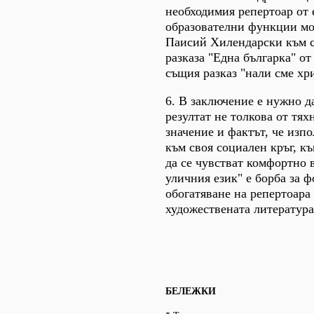
необходимия репертоар от 
образователни функции мог
Паисий Хилендарски към съ
разказа "Една българка" о
същия разказ "нали сме хри
6. В заключение е нужно да
резултат не толкова от тях
значение и фактът, че изп
към своя социален кръг, къ
да се чувстват комфортно в
уличния език" е борба за 
обогатяване на репертоара 
художествената литература
БЕЛЕЖКИ