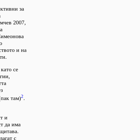
уктивни за
а
мчев 2007,
а
Симеонова
о
ството и на
ти.
 като се
гии,
тта
ез
2
(пак там)
.
т и
т да има
ащитава.
лагат с