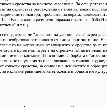
езикови средства за нейното изразяване. За осъществяван
ат да съдействат разсъждения от типа на: какви послани
временните българи; проблемът за вярата, надеждата и 
т Иван Вазов; какви размисли поражда изразът на баба Ил
стиени" и т.н.).
 се подчертае, че "агресията на уличния език" всред учащ
ната необразованост, колкото от липса на възпитание. Не 
олзването на жаргонизми от младежите е средство да се 
м своите приятели; израз е на стремежа им да не бъдат и
 личните си контакти. В този смисъл борбата с "агресият
формиране на умения за превключване на езикови кодове, 
от езикови средства, за осмисляне ценностите в образцит
, за издигане равнището на езиковата и общата им култур