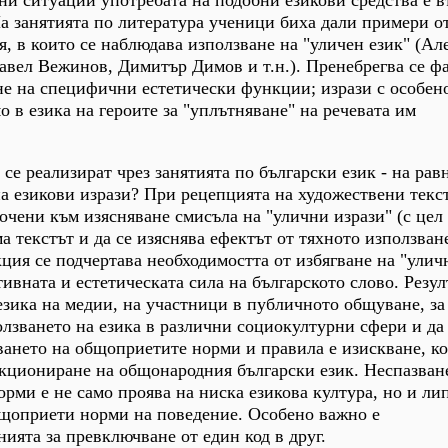
и ситуации употребата на подобни езикови средства е 
На занятията по литература ученици биха дали примери о
, в които се наблюдава използване на "уличен език" (Ал
вел Вежинов, Димитър Димов и т.н.). Пренебрегва се фа
не на специфични естетически функции; изрази с особен
о в езика на героите за "уплътняване" на речевата им
 се реализират чрез занятията по български език - на ра
а езикови изрази? При рецепцията на художествени текс
сочени към изясняване смисъла на "улични изрази" (с цел
 текстът и да се изяснява ефектът от тяхното използван
ция се подчертава необходимостта от избягване на "улич
ивната и естетическата сила на българското слово. Резул
езика на медии, на участници в публичното общуване, за 
лзването на езика в различни социокултурни сфери и да
зването на общоприетите норми и правила е изискване, к
кциониране на общонародния български език. Неспазван
рми е не само проява на ниска езикова култура, но и ли
бщоприети норми на поведение. Особено важно е
ията за превключване от един код в друг.