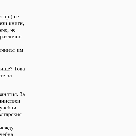
 пр.) се
ези книги,
аче, че
 различно
начинът им
лище? Това
не на
анятия. За
единствен
 учебни
ългарския
 между
учебна