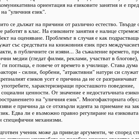
 комуникативна ориентация на езиковите занятия и е пре
 на "уличния език".
оито се дължат на причини от различно естество. Твърде
е работят в клас. На езиковите занятия е налице стремеж
бект на оценяване. Проблемът в случая е как подрастващ
ужат със средствата на книжовния език през междучасиет
акти, в публичните си изяви... За съжаление времето, пр
ични медии (гледат филми, реклами, участват в блогове),
 ги поглъща, е повече от времето в училище. Става дума 
ктори - силни, борбени, "атрактивни" натури си служат
репналият езиков усет е причина да не се разграничават
 употребите, характеризиращи просташкото поведение,
 социални ценности. От значение е недостатъчната езико
пространението на "уличния език". Многофакторната обус
зяви е причина да се отхвърли идеята за приемане на зак
език. Едва ли е възможно правно регулиране на езиковата
и специфични механизми.
дготвен ученик може да приведе аргументи, че според с