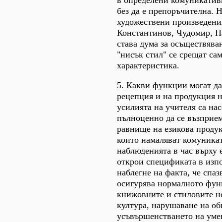
в определени комуникативн
без да е препоръчителна. 
художествени произведения
Константинов, Чудомир, Па
става дума за осъществява
"нисък стил" се срещат сам
характеристика.
5. Какви функции могат да
рецепция и на продукция н
усилията на учителя са на
пълноценно да се възприема
равнище на езикова продук
които намаляват комуникат
наблюденията в час върху 
открои спецификата в изпо
наблегне на факта, че спа
осигурява нормалното фун
книжовните и стиловите но
култура, нарушаване на о
усъвършенстването на умен