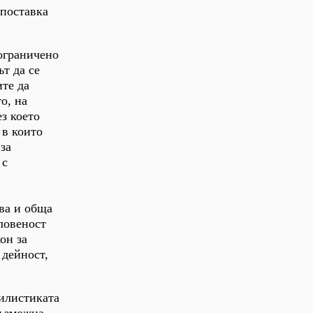
дпоставка
 ограничено
ът да се
ите да
о, на
ез което
 в които
за
 с
ва и обща
ловеност
он за
 дейност,
тилистиката