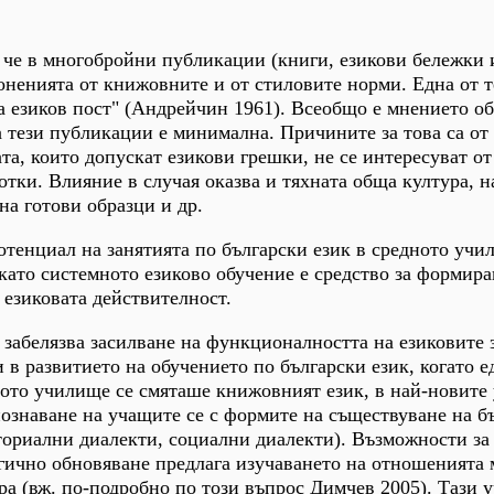
, че в многобройни публикации (книги, езикови бележки и
ненията от книжовните и от стиловите норми. Една от т
На езиков пост" (Андрейчин 1961). Всеобщо е мнението об
а тези публикации е минимална. Причините за това са от
та, които допускат езикови грешки, не се интересуват от
отки. Влияние в случая оказва и тяхната обща култура, 
на готови образци и др.
отенциал на занятията по български език в средното учи
 като системното езиково обучение е средство за формира
езиковата действителност.
 забелязва засилване на функционалността на езиковите з
 в развитието на обучението по български език, когато 
ното училище се смяташе книжовният език, в най-новите
ознаване на учащите се с формите на съществуване на б
ториални диалекти, социални диалекти). Възможности за
ично обновяване предлага изучаването на отношенията
ра (вж. по-подробно по този въпрос Димчев 2005). Тази 