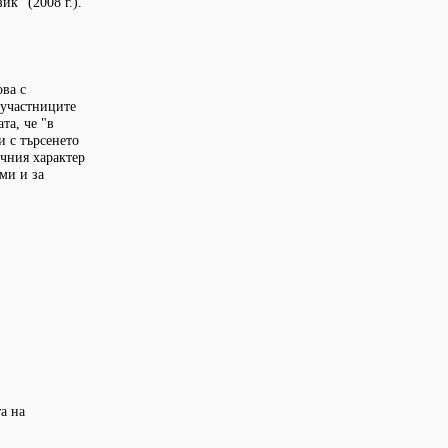
к" (2008 г.).
ва с
 участниците
та, че "в
и с търсенето
чния характер
ми и за
а на