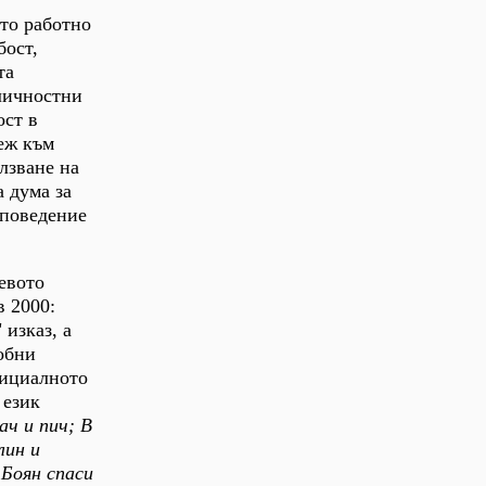
ато работно
бост,
та
уличностни
ост в
еж към
лзване на
 дума за
 поведение
евото
в 2000:
 изказ, а
обни
фициалното
 език
ач и пич; В
лин и
 Боян спаси