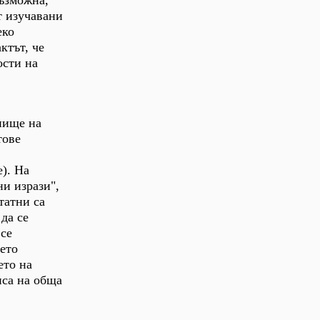
възможна,
т изучавани
еко
ктът, че
ости на
внище на
тове
е). На
ни изрази",
татни са
да се
 се
оето
ето на
пса на обща