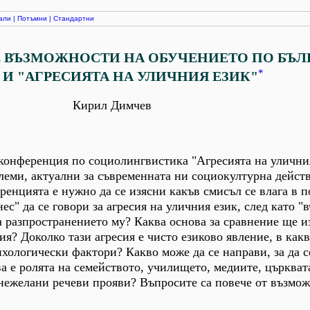
али
|
Потъмни
|
Стандартни
Е ВЪЗМОЖНОСТИ НА ОБУЧЕНИЕТО ПО БЪЛ
*
 И "АГРЕСИЯТА НА УЛИЧНИЯ ЕЗИК"
Кирил Димчев
 конференция по социолингвистика "Агресията на улични
леми, актуални за съвременната ни социокултурна дейст
еренцията е нужно да се изясни какъв смисъл се влага в 
ес" да се говори за агресия на уличния език, след като "в
а разпространението му? Каква основа за сравнение ще и
сия? Доколко тази агресия е чисто езиково явление, в какв
хологически фактори? Какво може да се направи, за да с
а е ролята на семейството, училището, медиите, църквата
нежелани речеви прояви? Въпросите са повече от възмо