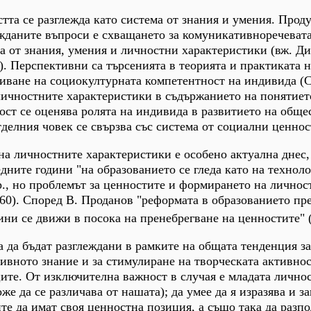
та се разглежда като система от знания и умения. Прод
ежданите въпроси е схващането за комуникативноречеват
а от знания, умения и личностни характеристики (вж. Ди
). Перспективни са търсенията в теорията и практиката н
виване на социокултурната компетентност на индивида (
личностните характеристики в съдържанието на понятиет
ст се оценява ролята на индивида в развитието на обще
тделния човек се свързва със система от социални ценнос
на личностните характеристики е особено актуална днес,
дните години "на образованието се гледа като на техноло
., но проблемът за ценностите и формирането на личнос
 60). Според В. Проданов "реформата в образованието пр
ини се движи в посока на пренебрегване на ценностите" 
а да бъдат разглеждани в рамките на общата тенденция за
ивното знание и за стимулиране на творческата активнос
ите. От изключителна важност в случая е младата личнос
оже да се различава от нашата); да умее да я изразява и з
те да имат своя ценностна позиция, а също така да разпо