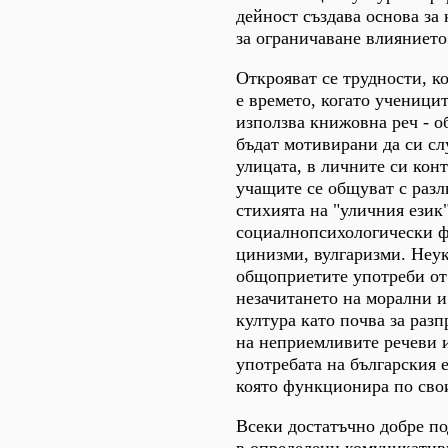
дейност създава основа за
за ограничаване влиянието
Открояват се трудности, к
е времето, когато ученицит
използва книжовна реч - о
бъдат мотивирани да си сл
улицата, в личните си конт
учащите се общуват с разл
стихията на "уличния език"
социалнопсихологически фа
цинизми, вулгаризми. Неук
общоприетите употреби от
незачитането на морални и
култура като почва за раз
на неприемливите речеви и
употребата на българския 
която функционира по сво
Всеки достатъчно добре по