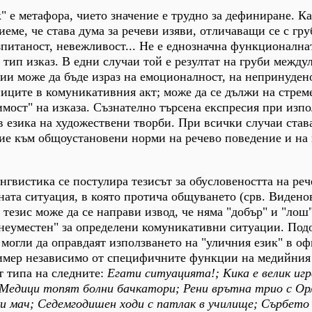
к" е метафора, чието значение е трудно за дефиниране. К
еме, че става дума за речеви изяви, отличаващи се с гру
зпитаност, невежливост... Не е еднозначна функционална
 тип изказ. В едни случаи той е резултат на груби межд
ии може да бъде израз на емоционалност, на непринуден
иците в комуникативния акт; може да се дължи на стрем
мост" на изказа. Съзнателно търсена експресия при изпо
в езика на художествени творби. При всички случаи става
е към общоустановени норми на речево поведение и на
нгвистика се постулира тезисът за обусловеността на реч
ата ситуация, в която протича общуването (срв. Видено
тезис може да се направи извод, че няма "добър" и "лош"
"неуместен" за определени комуникативни ситуации. Под
 могли да оправдаят използването на "уличния език" в о
мер независимо от специфичните функции на медийния
т типа на следните:
Егати ситуацията!; Кика е велик игр
; Медици топят болни бачкатори; Рени врътна трио с Ор
и мач; Седемгодишен ходи с патлак в училище; Сърбето