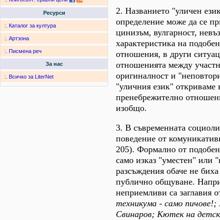
2. Названието "уличен ези
Ресурси
определение може да се при
:.
Каталог за култура
цинизъм, вулгарност, невъ
:.
Артзона
характеристика на подобен
:.
Писмена реч
отношения, в други ситуац
отношенията между участн
За нас
оригиналност и "неповтори
:.
Всичко за LiterNet
"уличния език" откриваме 
пренебрежително отношени
изобщо.
3. В съвременната социоли
поведение от комуникативн
205). Формално от подобен 
само изказ "уместен" или 
разсъждения обаче не биха
публично общуване. Напри
неприемливи са заглавия о
техникума - само пичове!
Свинаров; Кютек на детск