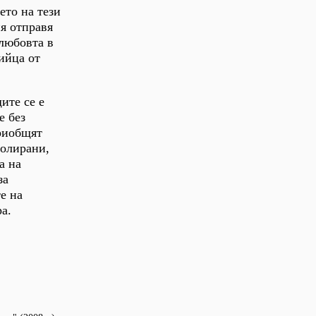
ето на тези
я отправя
любовта в
ийца от
ите се е
е без
приобщят
золирани,
а на
за
е на
а.