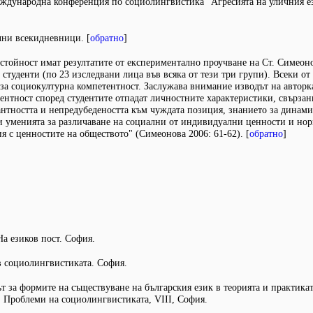
международна конференция по социолингвистика "Агресията на уличния ези
ични всекидневници. [
обратно
]
стойност имат резултатите от експериментално проучване на Ст. Симеоно
 студенти (по 23 изследвани лица във всяка от тези три групи). Всеки от
 за социокултурна компетентност. Заслужава внимание изводът на авторка
ентност според студентите отпадат личностните характеристики, свързан
нтността и непредубедеността към чуждата позиция, знанието за динами
и уменията за различаване на социални от индивидуални ценности и нор
я с ценностите на обществото" (Симеонова 2006: 61-62). [
обратно
]
а езиков пост. София.
в социолингвистиката. София.
т за формите на съществуване на българския език в теорията и практикат
В: Проблеми на социолингвистиката, VIII, София.