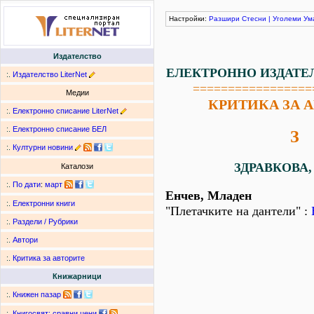
Настройки:
Разшири
Стесни
|
Уголеми
Ум
Издателство
ЕЛЕКТРОННО ИЗДАТЕ
:.
Издателство LiterNet
=================
Медии
КРИТИКА ЗА 
:.
Електронно списание LiterNet
:.
Електронно списание БЕЛ
З
:.
Културни новини
ЗДРАВКОВА,
Каталози
:.
По дати
:
март
Енчев, Младен
:.
Електронни книги
"Плетачките на дантели" :
:.
Раздели / Рубрики
:.
Автори
:.
Критика за авторите
Книжарници
:.
Книжен пазар
:.
Книгосвят: сравни цени