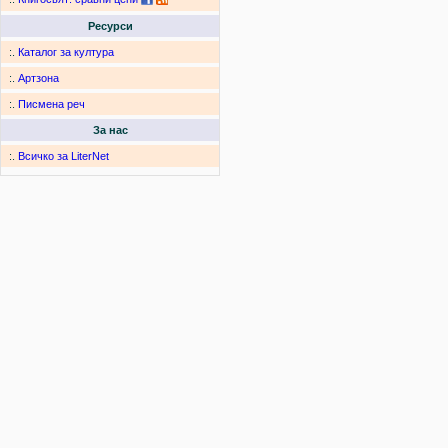
Ресурси
:.
Каталог за култура
:.
Артзона
:.
Писмена реч
За нас
:.
Всичко за LiterNet