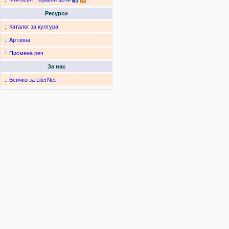
Ресурси
:.
Каталог за култура
:.
Артзона
:.
Писмена реч
За нас
:.
Всичко за LiterNet