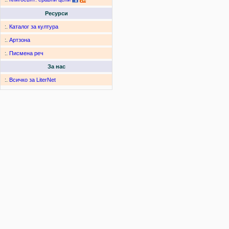
Ресурси
:.
Каталог за култура
:.
Артзона
:.
Писмена реч
За нас
:.
Всичко за LiterNet