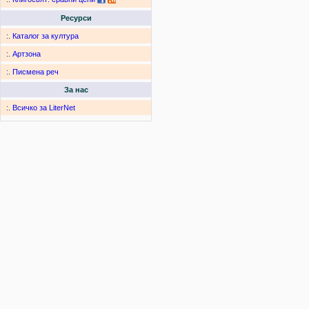
Ресурси
:.
Каталог за култура
:.
Артзона
:.
Писмена реч
За нас
:.
Всичко за LiterNet