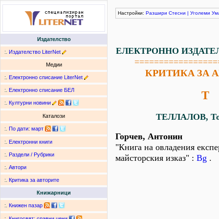
Настройки:
Разшири
Стесни
|
Уголеми
Ум
Издателство
ЕЛЕКТРОННО ИЗДАТЕ
:.
Издателство LiterNet
=================
Медии
КРИТИКА ЗА 
:.
Електронно списание LiterNet
:.
Електронно списание БЕЛ
Т
:.
Културни новини
ТЕЛЛАЛОВ, То
Каталози
:.
По дати
:
март
Горчев, Антонин
:.
Електронни книги
"Книга на овладения експ
:.
Раздели / Рубрики
майсторския изказ" :
Bg
.
:.
Автори
:.
Критика за авторите
Книжарници
:.
Книжен пазар
:.
Книгосвят: сравни цени