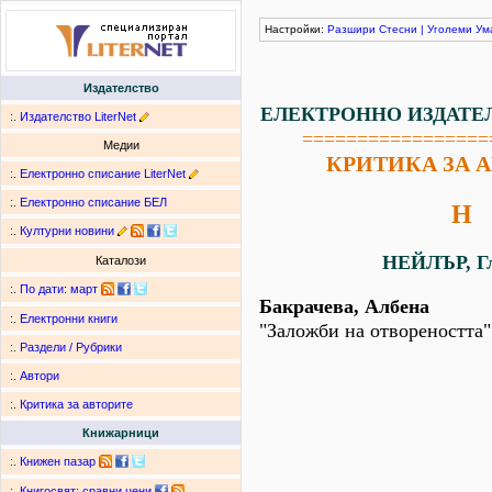
Настройки:
Разшири
Стесни
|
Уголеми
Ум
Издателство
ЕЛЕКТРОННО ИЗДАТЕ
:.
Издателство LiterNet
=================
Медии
КРИТИКА ЗА 
:.
Електронно списание LiterNet
:.
Електронно списание БЕЛ
Н
:.
Културни новини
НЕЙЛЪР, Г
Каталози
:.
По дати
:
март
Бакрачева, Албена
:.
Електронни книги
"Заложби на отвореността"
:.
Раздели / Рубрики
:.
Автори
:.
Критика за авторите
Книжарници
:.
Книжен пазар
:.
Книгосвят: сравни цени