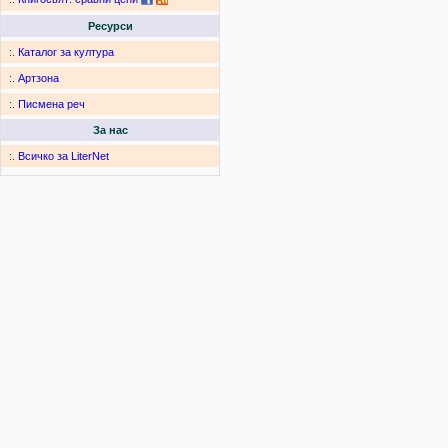
Ресурси
:.
Каталог за култура
:.
Артзона
:.
Писмена реч
За нас
:.
Всичко за LiterNet