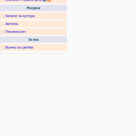
Ресурси
:.
Каталог за култура
:.
Артзона
:.
Писмена реч
За нас
:.
Всичко за LiterNet