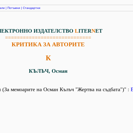
али
|
Потъмни
|
Стандартни
ЛЕКТРОННО ИЗДАТЕЛСТВО
L
ITER
N
ET
=============================
КРИТИКА ЗА АВТОРИТЕ
К
КЪЛЪЧ, Осман
и (За мемоарите на Осман Кълъч "Жертва на съдбата")" :