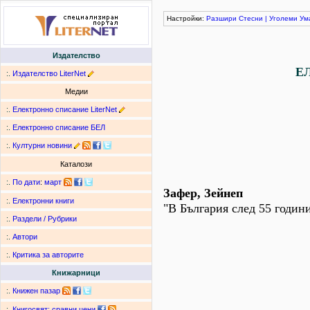
Настройки:
Разшири
Стесни
|
Уголеми
Ум
Издателство
Е
:.
Издателство LiterNet
Медии
:.
Електронно списание LiterNet
:.
Електронно списание БЕЛ
:.
Културни новини
Каталози
:.
По дати
:
март
Зафер, Зейнеп
:.
Електронни книги
"В България след 55 годин
:.
Раздели / Рубрики
:.
Автори
:.
Критика за авторите
Книжарници
:.
Книжен пазар
:.
Книгосвят: сравни цени