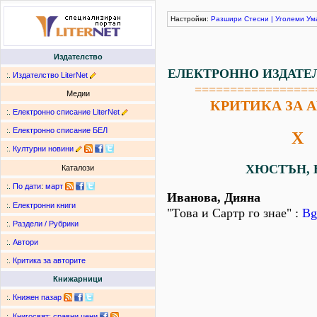
Настройки:
Разшири
Стесни
|
Уголеми
Ум
Издателство
ЕЛЕКТРОННО ИЗДАТЕ
:.
Издателство LiterNet
=================
Медии
КРИТИКА ЗА 
:.
Електронно списание LiterNet
:.
Електронно списание БЕЛ
Х
:.
Културни новини
ХЮСТЪН, 
Каталози
:.
По дати
:
март
Иванова, Дияна
:.
Електронни книги
"Tова и Сартр го знае" :
Bg
:.
Раздели / Рубрики
:.
Автори
:.
Критика за авторите
Книжарници
:.
Книжен пазар
:.
Книгосвят: сравни цени