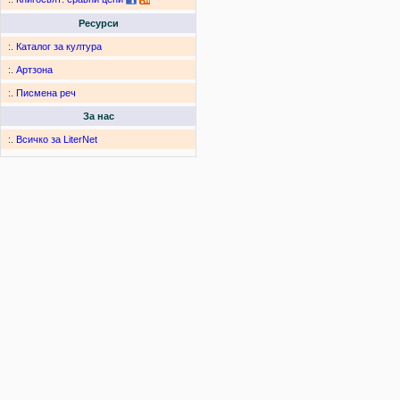
Ресурси
:.
Каталог за култура
:.
Артзона
:.
Писмена реч
За нас
:.
Всичко за LiterNet