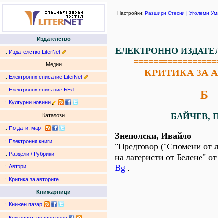
Настройки:
Разшири
Стесни
|
Уголеми
Ум
Издателство
ЕЛЕКТРОННО ИЗДАТЕ
:.
Издателство LiterNet
=================
Медии
КРИТИКА ЗА 
:.
Електронно списание LiterNet
:.
Електронно списание БЕЛ
Б
:.
Културни новини
БАЙЧЕВ, П
Каталози
:.
По дати
:
март
Знеполски, Ивайло
:.
Електронни книги
"Предговор ("Спомени от л
:.
Раздели / Рубрики
на лагеристи от Белене" от
Bg
.
:.
Автори
:.
Критика за авторите
Книжарници
:.
Книжен пазар
:.
Книгосвят: сравни цени