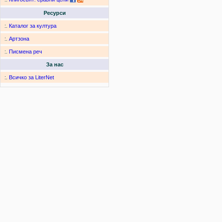
Ресурси
:.
Каталог за култура
:.
Артзона
:.
Писмена реч
За нас
:.
Всичко за LiterNet