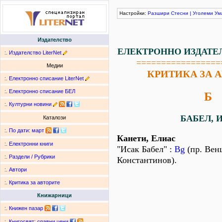
Настройки:
Разшири
Стесни
|
Уголеми
Ум
Издателство
ЕЛЕКТРОННО ИЗДАТЕ
:.
Издателство LiterNet
=================
Медии
КРИТИКА ЗА 
:.
Електронно списание LiterNet
:.
Електронно списание БЕЛ
Б
:.
Културни новини
БАБЕЛ, И
Каталози
:.
По дати
:
март
Канети, Елиас
:.
Електронни книги
"Исак Бабел" :
Bg
(пр. Вен
:.
Раздели / Рубрики
Константинов).
:.
Автори
:.
Критика за авторите
Книжарници
:.
Книжен пазар
:.
Книгосвят: сравни цени