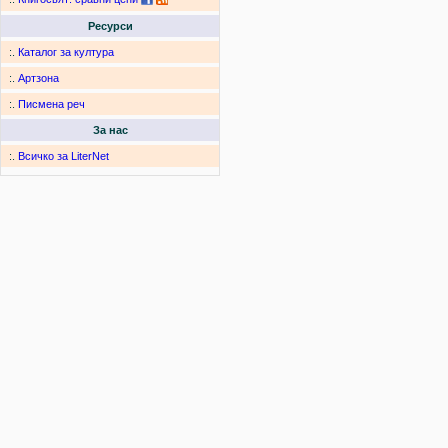
Ресурси
:.
Каталог за култура
:.
Артзона
:.
Писмена реч
За нас
:.
Всичко за LiterNet