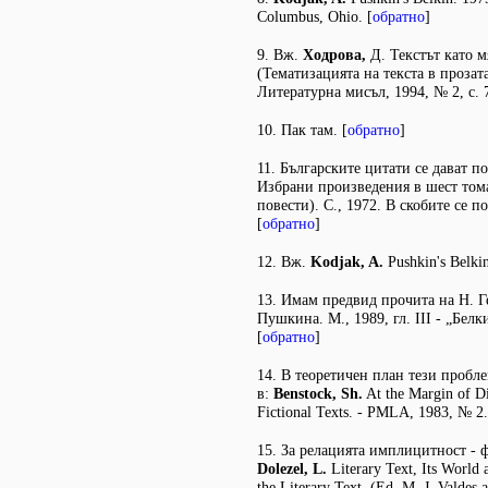
Columbus, Ohio. [
обратно
]
9. Вж.
Ходрова,
Д. Текстът като м
(Тематизацията на текста в прозата
Литературна мисъл, 1994, № 2, с. 7
10. Пак там. [
обратно
]
11. Българските цитати се дават по
Избрани произведения в шест тома
повести). С., 1972. В скобите се п
[
обратно
]
12. Вж.
Kodjak, A.
Pushkin's Belkin.
13. Имам предвид прочита на Н. Г
Пушкина. М., 1989, гл. III - „Белк
[
обратно
]
14. В теоретичен план тези пробл
в:
Benstock, Sh.
At the Margin of Di
Fictional Texts. - PMLA, 1983, № 2.
15. За релацията имплицитност - 
Dolezel, L.
Literary Text, Its World a
the Literary Text. (Ed. M. J. Valdes 