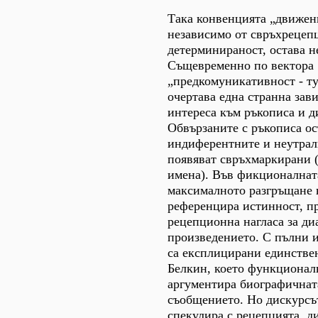
Така конвенцията „движени
независимо от свръхрецеп
детерминираност, остава н
Същевременно по вектора
„предкомуникативност - т
очертава една странна зав
интереса към ръкописа и д
Обвързаните с ръкописа ос
индиферентните и неутрал
появяват свръхмаркирани 
имена). Във фикционалнат
максималното разгръщане 
референцира истинност, п
рецепционна нагласа за ди
произведението. С пълни 
са експлицирани единстве
Белкин, което функционал
аргументира биографичнат
съобщението. Но дискурсъ
спекулира с рецепцията, 