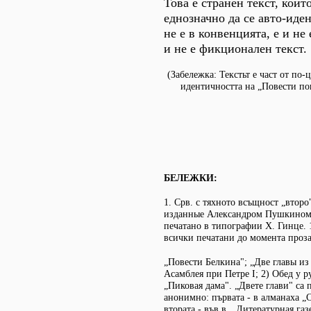
Това е странен текст, койт
еднозначно да се авто-иде
не е в конвенцията, е и не 
и не е фикционален текст.
(Забележка: Текстьт е част от по-
идентичността на „Повести п
БЕЛЕЖКИ:
1. Срв. с тяхното всъщност „второ
изданные Александром Пушкином.
печатано в типографии X. Гинце. 
всички печатани до момента проза
„Повести Белкина"; „Две главы из
Асамблея при Петре I; 2) Обед у р
„Пиковая дама". „Двете глави" са 
анонимно: първата - в алманаха „С
втората - във в. „Литературная газе