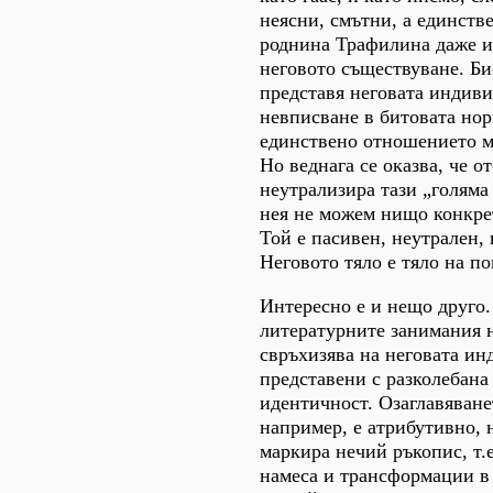
неясни, смътни, а единств
роднина Трафилина даже и 
неговото съществуване. Би
представя неговата индиви
невписване в битовата но
единствено отношението м
Но веднага се оказва, че о
неутрализира тази „голяма с
нея не можем нищо конкрет
Той е пасивен, неутрален,
Неговото тяло е тяло на по
Интересно е и нещо друго.
литературните занимания 
свръхизява на неговата ин
представени с разколебана
идентичност. Озаглавяване
например, е атрибутивно,
маркира нечий ръкопис, т.
намеса и трансформации в 