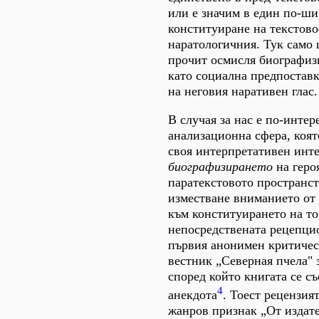
или е значим в един по-ши
конституиране на текстово
наратологичния. Тук само 
прочит осмисля биографиз
като социална предпоставк
на неговия наративен глас.
В случая за нас е по-интер
анализационна сфера, коят
своя интерпретативен инте
биографизирането
на геро
паратекстовото пространст
изместване вниманието от 
към конституирането на тоз
непосредствената рецепци
първия анонимен критичес
вестник „Северная пчела" 
според който книгата се с
4
анекдота
. Тоест рецензия
жанров признак „От издате