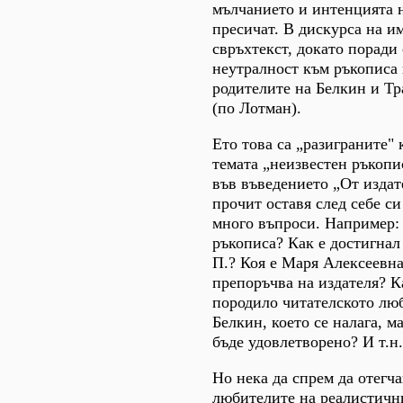
мълчанието и интенцията 
пресичат. В дискурса на им
свръхтекст, докато поради
неутралност към ръкописа
родителите на Белкин и Тр
(по Лотман).
Ето това са „разиграните"
темата „неизвестен ръкопи
във въведението „От издат
прочит оставя след себе си
много въпроси. Например: 
ръкописа? Как е достигнал
П.? Коя е Маря Алексеевна
препоръчва на издателя? К
породило читателското лю
Белкин, което се налага, м
бъде удовлетворено? И т.н.,
Но нека да спрем да отегч
любителите на реалистичн