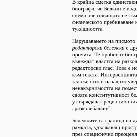
В крайна сметка единствен
биографа, че Белкин е издъ
снема очертаващото се съм
физическото пребиваване н
тукашността.
Нарушаването на писмото 
редакторски бележки
е др
прочита. Те пробиват био
въвеждат властта на разко
редакторски глас. Това е н
към текста. Интервенцията
заложеното в началото уве
ненакърнимостта на помес
своята конститутивност б
утвърждават рецепционния
„разколебаване".
Бележките са граница на ди
рамката, удължаващ простр
през специфично преоцен