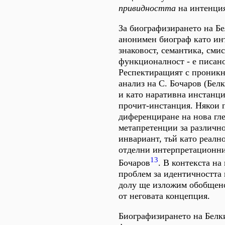
привидността
на интенция
За биографизирането на Бе
анонимен биограф като ин
знаковост, семантика, смис
функционалност - е писан
Респектиращият с проникн
анализ на С. Бочаров (Белк
и като наративна инстанци
прочит-инстанция. Някои 
диференциране на нова гле
метапретенции за различнос
инвариант, тьй като реалн
отделни интерпретационни
13
Бочаров
. В контекста н
проблем за идентичността 
долу ще изложим обобщен
от неговата концепция.
Биографизирането на Белк