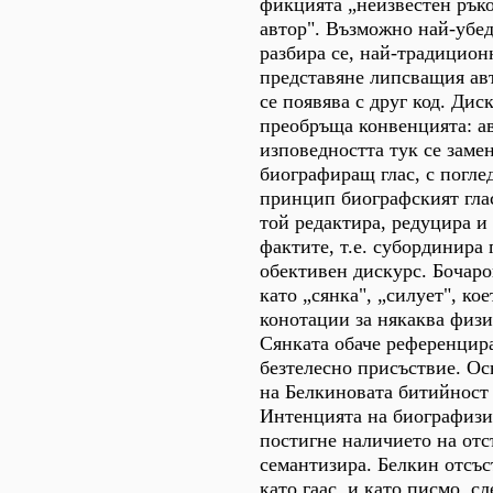
фикцията „неизвестен ръко
автор". Възможно най-убед
разбира се, най-традицион
представяне липсващия авт
се появява с друг код. Дис
преобръща конвенцията: а
изповедността тук се заме
биографиращ глас, с погле
принцип биографският глас
той редактира, редуцира 
фактите, т.е. субординира
обективен дискурс. Бочаро
като „сянка", „силует", ко
конотации за някаква физи
Сянката обаче референцир
безтелесно присъствие. О
на Белкиновата битийност
Интенцията на биографизи
постигне наличието на отсъ
семантизира. Белкин отсъс
като гаас, и като писмо, сл