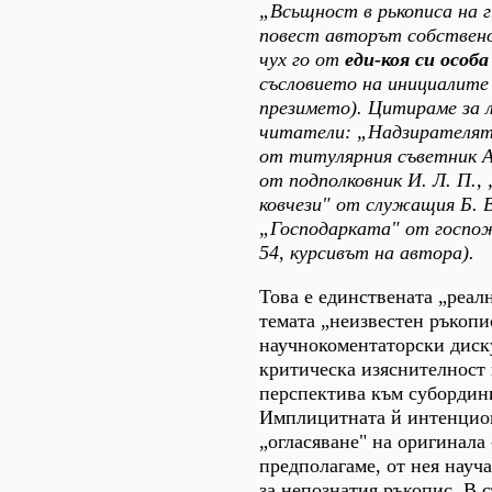
„Всьщност в рькописа на г
повест авторът собствено
чух го от
еди-коя си особа
съсловието на инициалите
презимето). Цитираме за
читатели: „Надзирателят"
от титулярния съветник А.
от подполковник И. Л. П.
ковчези" от служащия Б. В
„Господарката" от госпожи
54, курсивът на автора).
Това е единствената „реал
темата „неизвестен ръкопи
научнокоментаторски диску
критическа изяснителност
перспектива към субордин
Имплицитната й интенцио
„огласяване" на оригинала 
предполагаме, от нея науч
за непознатия ръкопис. В 