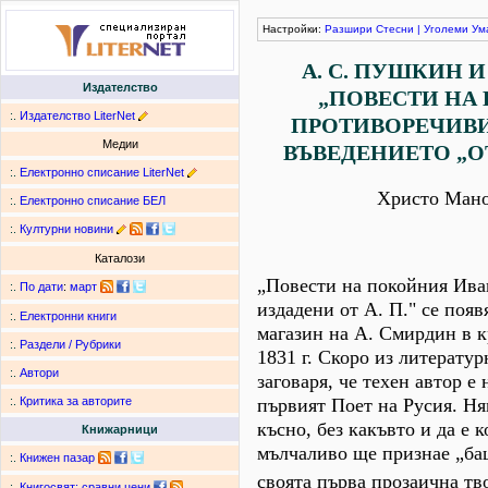
Настройки:
Разшири
Стесни
|
Уголеми
Ум
А. С. ПУШКИН 
Издателство
„ПОВЕСТИ НА 
:.
Издателство LiterNet
ПРОТИВОРЕЧИВИ
Медии
ВЪВЕДЕНИЕТО „О
:.
Електронно списание LiterNet
Христо Мано
:.
Електронно списание БЕЛ
:.
Културни новини
Каталози
„Повести на покойния Ива
:.
По дати
:
март
издадени от А. П." се поя
:.
Електронни книги
магазин на А. Смирдин в к
:.
Раздели / Рубрики
1831 г. Скоро из литератур
:.
Автори
заговаря, че техен автор е н
първият Поет на Русия. Ня
:.
Критика за авторите
късно, без какъвто и да е
Книжарници
мълчаливо ще признае „ба
:.
Книжен пазар
своята първа прозаична тв
:.
Книгосвят: сравни цени