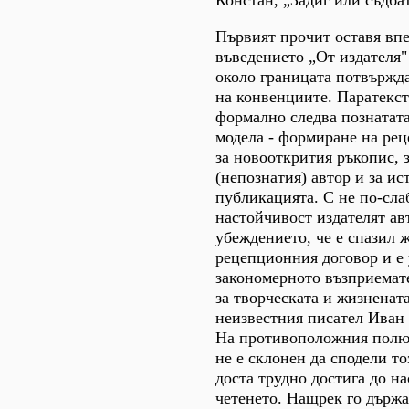
Констан, „Задиг или съдбат
Първият прочит оставя впе
въведението „От издателя"
около границата потвържд
на конвенциите. Паратекст
формално следва познатата
модела - формиране на ре
за новооткрития ръкопис, 
(непознатия) автор и за ис
публикацията. С не по-сла
настойчивост издателят ав
убеждението, че е спазил 
рецепционния договор и е
закономерното възприемат
за творческата и жизнената
неизвестния писател Иван
На противоположния полю
не е склонен да сподели т
доста трудно достига до на
четенето. Нащрек го държ