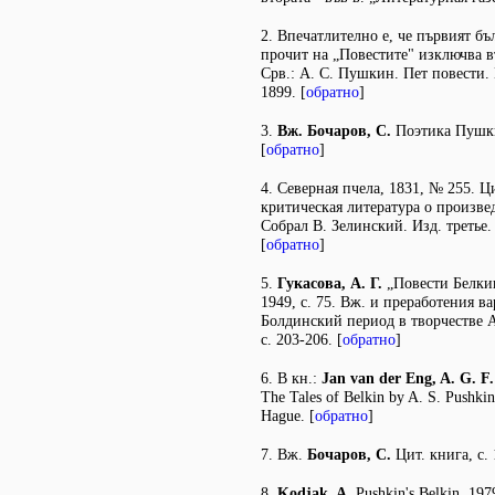
2. Впечатлително е, че първият бъ
прочит на „Повестите" изключва в
Срв.: А. С. Пушкин. Пет повести. 
1899. [
обратно
]
3.
Вж. Бочаров, С.
Поэтика Пушкин
[
обратно
]
4. Северная пчела, 1831, № 255. Ци
критическая литература о произве
Собрал В. Зелинский. Изд. третье. 
[
обратно
]
5.
Гукасова, А. Г.
„Повести Белкин
1949, с. 75. Вж. и преработения в
Болдинский период в творчестве А
с. 203-206. [
обратно
]
6. В кн.:
Jan van der Eng, A. G. F.
The Tales of Belkin by A. S. Pushki
Hague. [
обратно
]
7. Вж.
Бочаров, С.
Цит. книга, с. 
8.
Kodjak, A.
Pushkin's Belkin. 1979