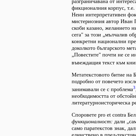
разграничавана от интерес
фикционалния корпус, т.е.
Неин интерпретативен фоку
мистериозния автор Иван 
скоби казано, желанието н
сега" за този „мълчалив об
конкретни национални пре
доколкото българското мет
„Повестите" почти не се и
въвеждащия текст към кни
Метатекстовото битие на 
подробно от повечето изсл
3
занимавали се с проблема
необходимостта от обстой
литературноисторическа р
Споровете pro et contra Бел
функционалност:
дали „сам
само паратекстов знак, да
единствено в пред-текстов