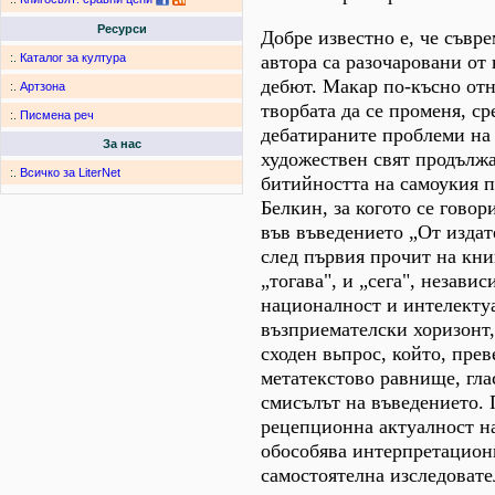
Ресурси
Добре известно е, че съвр
автора са разочаровани от
:.
Каталог за култура
дебют. Макар по-късно от
:.
Артзона
творбата да се променя, ср
:.
Писмена реч
дебатираните проблеми на
За нас
художествен свят продължа
:.
Всичко за LiterNet
битийността на самоукия п
Белкин, за когото се говор
във въведението „От издат
след първия прочит на кни
„тогава", и „сега", независ
националност и интелекту
възприемателски хоризонт,
сходен вьпрос, който, прев
метатекстово равнище, глас
смисълът на въведението.
рецепционна актуалност н
обособява интерпретационн
самостоятелна изследовате