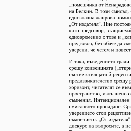
„помешчика от Ненарадово"
на Белкин. В този смисъл,
еднозначна жанрова номина
„От издателя". Ние постоя
като предговор, възприема
едновременно с това и „кат
предговор, без обаче да с
уверени, че четем и повест
И така, въведението гради
срещу конвенцията („откри
съответстващата й рецепти
предизвикателство срещу 
хоризонт, читателят се във
пространство, изпълнено о
съмнения. Интенционален к
смисловото пропадане. Ср
уверението стои рецептивн
съмнението. „От издателя" 
дискурс на въпросите, а не