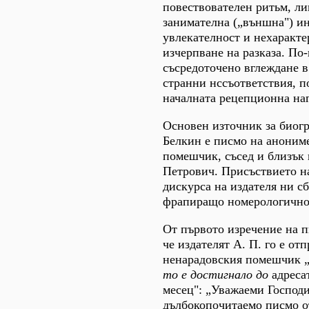
повествователен ритьм, л
занимателна („външна") ин
увлекателност и нехаракте
изчерпване на разказа. По
съсредоточено вглеждане в
странни нссъответствия, 
началната рецепционна наг
Основен източник за биог
Белкин е писмо на аноним
помешчик, съсед и близък
Петрович. Присъствието н
дискурса на издателя ни сб
фрапиращо номерологично 
От първото изречение на п
че издателят А. П. го е от
ненарадовския помешчик „
то е достигнало до
адресат
месец": „Уважаеми Господ
дълбокопочитаемо писмо от