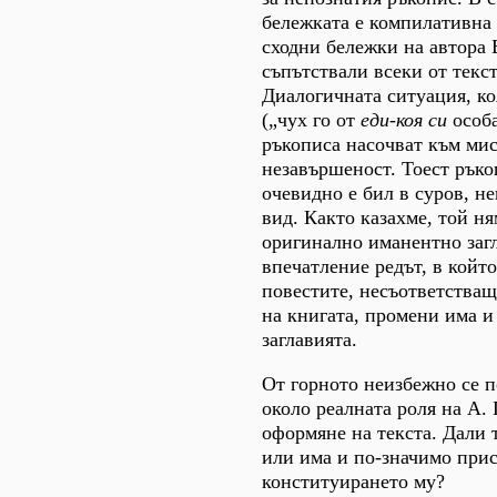
бележката е компилативна 
сходни бележки на автора 
съпътствали всеки от текст
Диалогичната ситуация, к
(„чух го от
еди-коя си
особа
ръкописа насочват към мис
незавършеност. Тоест ръко
очевидно е бил в суров, не
вид. Както казахме, той ня
оригинално иманентно заг
впечатление редът, в койт
повестите, несъответства
на книгата, промени има и
заглавията.
От горното неизбежно се 
около реалната роля на А. 
оформяне на текста. Дали т
или има и по-значимо при
конституирането му?