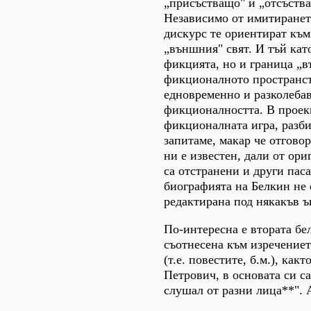
„присъстващо" и „отсъств
Независимо от имитиранет
дискурс те ориентират към
„външния" свят. И тъй като
фикцията, но и граница „в
фикционалното пространст
едновременно и разколебав
фикционалността. В проек
фикционалната игра, разбир
запитаме, макар че отгово
ни е известен, дали от ор
са отстранени и други паса
биографията на Белкин не 
редактирана под някакъв ъ
По-интересна е втората бел
съотнесена към изречениет
(т.е. повестите, б.м.), как
Петрович, в основата си са
слушал от разни лица**". 