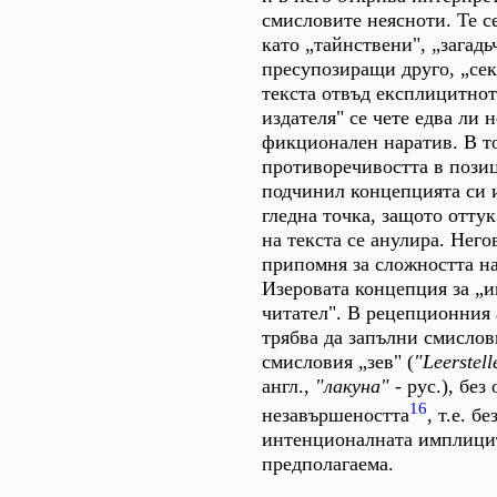
смисловите неясноти. Те 
като „тайнствени", „загадь
пресупозиращи друго, „сек
текста отвъд експлицитнот
издателя" се чете едва ли н
фикционален наратив. В то
противоречивостта в позиц
подчинил концепцията си и
гледна точка, защото отту
на текста се анулира. Нег
припомня за сложността н
Изеровата концепция за „
читател". В рецепционния 
трябва да запълни смислов
смисловия „зев" (
"Leerstell
англ.,
"лакуна" -
рус.), без
16
незавършеността
, т.е. б
интенционалната имплици
предполагаема.