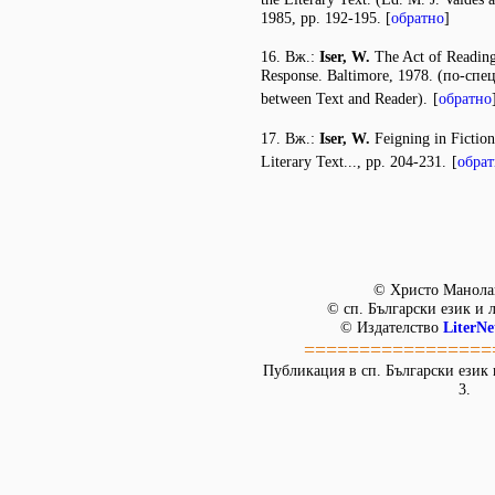
1985, pp. 192-195. [
обратно
]
16. Вж.:
Iser, W.
The Act of Reading
Response. Baltimore, 1978. (по-спец
between Text and Reader).
[
обратно
17. Вж.:
Iser, W.
Feigning in Fiction.
Literary Text..., pp. 204-231.
[
обра
© Христо Манолак
© сп. Български език и 
© Издателство
LiterNe
=================
Публикация в сп. Български език и
3.