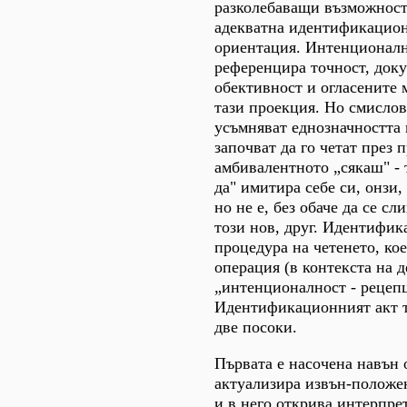
разколебаващи възможностт
адекватна идентификацио
ориентация. Интенционалн
референцира точност, доку
обективност и огласените 
тази проекция. Но смисло
усъмняват еднозначността 
започват да го четат през 
амбивалентното „сякаш" - 
да" имитира себе си, онзи, 
но не е, без обаче да се сл
този нов, друг. Идентифик
процедура на четенето, кое
операция (в контекста на д
„интенционалност - рецеп
Идентификационният акт т
две посоки.
Първата е насочена навън о
актуализира извън-положе
и в него открива интерпре