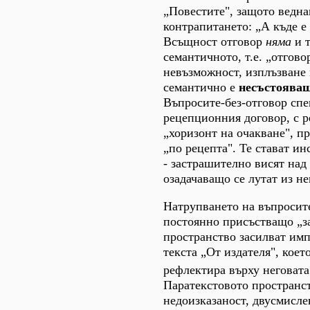
„Повестите", защото ведна
контрапитането: „А къде е
Всъщност отговор
няма
и т
семантичното, т.е. „отгово
невъзможност, изплъзване 
семантично е
несъстояващ
Въпросите-без-отговор спе
рецепционния договор, с 
„хоризонт на очакване", п
„по рецепта". Те стават и
- застрашително висят над
озадачаващо се лутат из н
Натрупването на въпросите
постоянно присъстващо „з
пространство засилват им
текста „От издателя", коет
рефлектира върху неговат
Паратекстовото пространст
недоизказаност, двусмисле