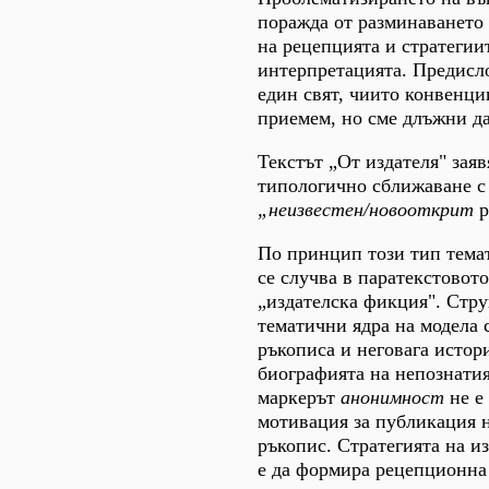
поражда от разминаването
на рецепцията и стратегии
интерпретацията. Предисл
един свят, чиито конвенци
приемем, но сме длъжни д
Текстът „От издателя" зая
типологично сближаване с
„неизвестен/новооткрит
р
По принцип този тип тема
се случва в паратекстовот
„издателска фикция". Стр
тематични ядра на модела с
ръкописа и неговага истор
биографията на непознатия
маркерът
анонимност
не е 
мотивация за публикация 
ръкопис. Стратегията на и
е да формира рецепционна