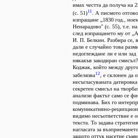
имах честта да получа на 2
11
(с. 51)
. А писмото отгово
изпращане „1830 год., ноем
Ненарадово" (с. 55), т.е. 
след изпращането му от „А.
И. П. Белкин. Разбира се, 
дали е случайно това разм
недоглеждане ли е или зад 
някакъв закодиран смисъл
Коджак, който между друго
12
забелязва
, е склонен да 
несъгласуваната датировка
секретен смисъл на творба
анализи фактът само се фи
подминава. Бих го интерпр
комуникативно-реципционн
видимо несъответствие е о
текста. То задава стратеги
нагласата за възприеманет
защото оттук насетне съмн