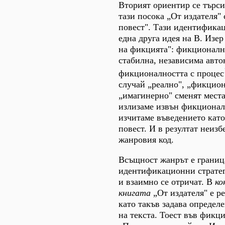
Вторият ориентир се търси 
тази посока „От издателя" 
повест". Тази идентифика
една друга идея на В. Изер
на фикцията": фикционалн
стабилна, независима авто
фикционалността с процес
случай „реално", „фикцио
„имагинерно" сменят места
излизаме извън фикционал
изчитаме въведението като
повест. И в резултат неиз
жанровия код.
Всъщност жанрът е граница
идентификационни стратег
и взаимно се отричат. В
ко
книгата
„От издателя" е р
като такъв задава определе
на текста. Тоест във фикц