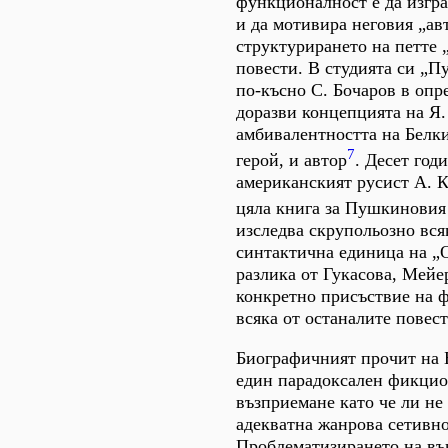
функционалност е да изгра
и да мотивира неговия „ав
структурирането на петте 
повести. В студията си „
по-късно С. Бочаров в опр
доразви концепцията на Я.
амбивалентността на Белк
7
герой, и автор
. Десет год
американският русист А. 
цяла книга за Пушкиновия
изследва скрупольозно вся
синтактична единица на „О
разлика от Гукасова, Мейе
конкретно присъствие на 
всяка от останалите повест
Биографичният прочит на 
един парадоксален фикцион
възприемане като че ли не
адекватна жанрова сетивно
Проблематизирането на въ