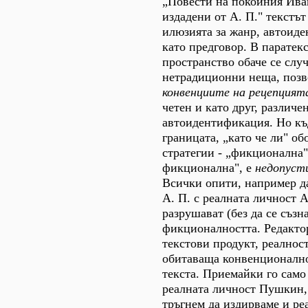
„Повести на покойния Ива
издадени от А. П." текстът
илюзията за жанр, автоид
като предговор. В паратек
пространство обаче се случ
нетрадиционни неща, поз
конвенциите на рецепцият
четен и като друг, различе
автоидентификация. Но къ
границата, „като че ли" об
стратегии - „фикционална"
фикционална", е
недопуст
Всички опити, например д
А. П. с реалната личност
разрушават (без да се съзн
фикционалността. Редактор
текстови продукт, реалност
обитаваща конвенционално
текста. Приемайки го само 
реалната личност Пушкин,
тръгнем да издирваме и ре