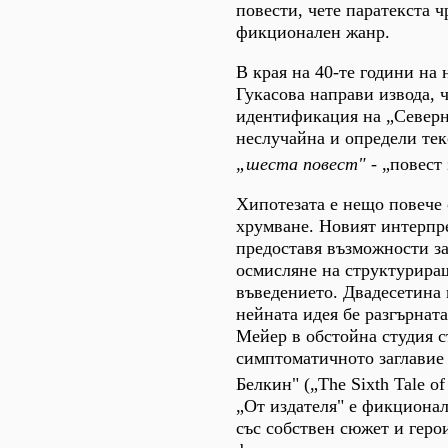
повести, чете паратекста 
фикционален жанр.
В края на 40-те години на
Гукасова направи извода, 
идентификация на „Северн
неслучайна и определи тек
„шеста повест" -
„повест 
Хипотезата е нещо повече
хрумване. Новият интерпр
предоставя възможности з
осмисляне на структурира
въведението. Двадесетина 
нейната идея бе разгърнат
Мейер в обстойна студия с
симптоматичното заглавие
Белкин" („The Sixth Tale of
„От издателя" е фикциона
със собствен сюжет и геро