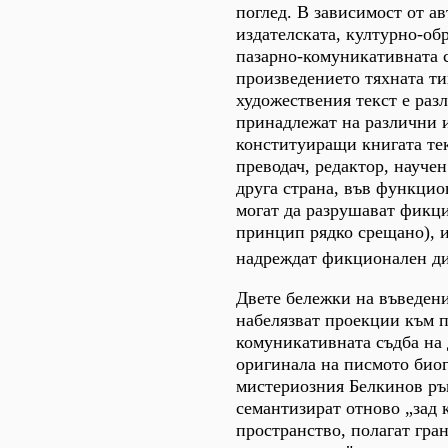
поглед. В зависимост от ав
издателската, културно-об
пазарно-комуникативната с
произведението тяхната ти
художествения текст е разл
принадлежат на различни 
конституиращи книгата тек
преводач, редактор, научен
друга страна, във функцио
могат да разрушават фикц
принцип рядко срещано), 
надреждат фикционален д
Двете бележки на въведени
набелязват проекции към п
комуникативната съдба на 
оригинала на писмото био
мистериозния Белкинов рък
семантизират отново „зад 
пространство, полагат гра