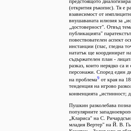
предстоящото диалогизиран
(открития ръкопис). Тя е р
взависимост от имплицит
внушаваната илюзия за „и
„достоверност". Отвъд тем
публикацията" паратекстът
повествователен аспект о
инстанции (глас, гледна то
нататък ще координират на
съдържателен план - лицат
разказ, които нерядко са 
персонажи. Според един д
9
на проблема
от края на 18
тенденция на игрово разко
конвенцията „истинност; д
Пушкин разколебава позна
популярните западноевроп
„Клариса" на С. Ричардсън
младия Вертер" на Й. В. Гь