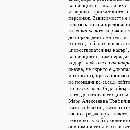
конвенциите - знакът-име
изчерпва „присъствието" н
персонаж. Зависимостта е 
неназованото и предполаг
знаещия
всичко
за ръкописа
до пораждането на текста,
от него, тьй като е извьн 
„повествователния кадър", 
конвенцията - там нерядко
кадър", който
все пак накр
оказва, че скрито е „дърпа
интригата), през анонимна
на помешчика-съсед, който
но не желае да бъде обвър
него, до назованото „отсъ
Маря Алексеевна Трафили
нито за Белкин, нито за т
звено е редакторът издател
центьрът, в който знанието
анонимността и експлицит