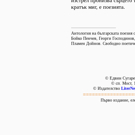
изстрел пронизва сърцето т
кратък миг, е поезията.
Антология на българската поезия о
Бойко Пенчев, Георги Господинов
Пламен Дойнов. Свободно поетичес
© Едвин Сугаре
© сп. Мост, 
© Издателство
LiterNe
=================
Първо издание, ел