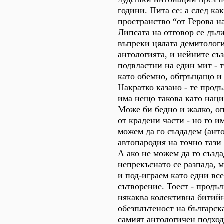
години. Пита се: а след к
пространство “от Герова н
Липсата на отговор се дъл
въпреки цялата демитологи
антологията, и нейните съ
подвластни на един мит - т
като обемно, обгръщащо и
Накратко казано - те продъ
има нещо такова като наци
Може би бедно и жалко, о
от крадени части - но го им
можем да го създадем (ант
автопародия на точно тази
А ако не можем да го създ
непрекъснато се разпада, 
и под-играем като едни вс
сътворение. Тоест - продъл
някаква колективна битий
обезплътеност на българск
самият антологичен подхо