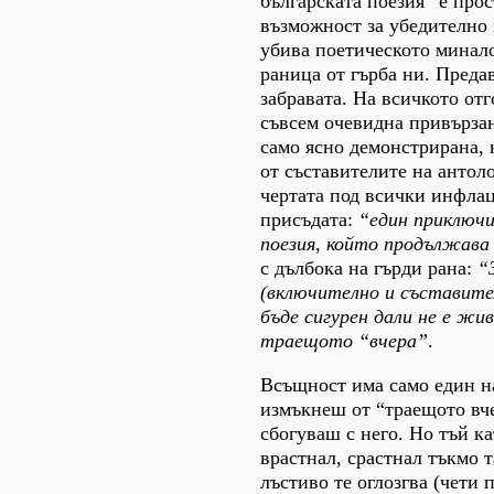
българската поезия” е прос
възможност за убедително
убива поетическото минало
раница от гърба ни. Предав
забравата. На всичкото отг
съвсем очевидна привързан
само ясно демонстрирана, 
от съставителите на антоло
чертата под всички инфла
присъдата:
“един приключ
поезия, който продължава 
с дълбока на гърди рана:
“
(включително и съставите
бъде сигурен дали не е жи
траещото “вчера”
.
Всъщност има само един н
измъкнеш от “траещото вче
сбогуваш с него. Но тъй ка
врастнал, срастнал тъкмо т
лъстиво те оглозгва (чети