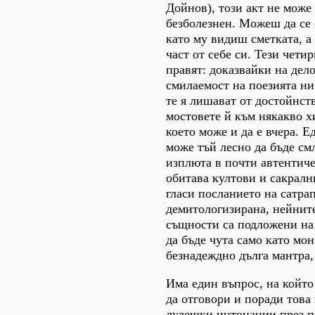
Дойнов), този акт не може 
безболезнен. Можеш да се 
като му видиш сметката, а 
част от себе си. Тези чети
правят: доказвайки на дел
смилаемост на поезията ни
те я лишават от достойнств
мостовете й към някакво х
което може и да е вчера. Е
може тъй лесно да бъде см
изплюта в почти автентиче
обитава култови и сакралн
гласи посланието на сатрап
демитологизирана, нейнит
същности са подложени на
да бъде чута само като мо
безнадеждно дълга мантра,
Има един въпрос, на който
да отговори и поради това 
лудешки интонации през п