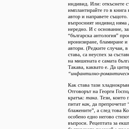
индивид. Или: откъснете с
имплантирайте го в книга 
автор и направете същото.
въпросният индивид няма 
нередно. И с основание, з
“българска антология” прос
иронизиране, бламиране и
автори. (Редките случаи, в
става, са неуспех за съста
на мишената е самата бълг
Такава, каквато е. Да цити
“инфантилно-романтичес
Как става тази хладнокръв
Отговорът на Георги Госпо
кратък:
така
. Тези, които
питат
как
, да препрочетат 
блажените”, а след това К
особено едно негово стихо
въпроси. Рецептата за екш