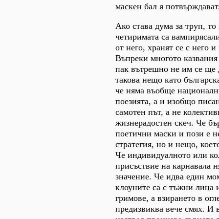
маскен бал я потвърждават
Ако става дума за труп, то
четиримата са вампирясали
от него, хранят се с него и
Въпреки многото казвания 
пак вътрешно не им се ще 
такова нещо като българск
че няма въобще националн
поезията, а и изобщо писан
самотен път, а не колекти
жизнерадостен скеч. Че бъ
поетични маски и пози е н
стратегия, но и нещо, коет
Че индивидуалното или ко
присъствие на карнавала 
значение. Че идва един мо
клоуните са с тъжни лица 
гримове, а взирането в огл
предизвиква вече смях. И 