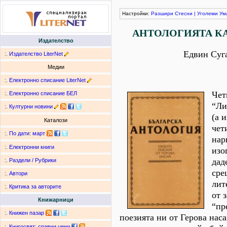
Настройки:
Разшири
Стесни
|
Уголеми
Ум
АНТОЛОГИЯТА КА
Издателство
Едвин Суг
:.
Издателство LiterNet
Медии
:.
Електронно списание LiterNet
Чет
:.
Електронно списание БЕЛ
“Ли
:.
Културни новини
(а 
Каталози
чет
:.
По дати
:
март
нар
:.
Електронни книги
изо
дад
:.
Раздели / Рубрики
сре
:.
Автори
лит
:.
Критика за авторите
от 
Книжарници
“пр
:.
Книжен пазар
поезията ни от Герова нас
:.
Книгосвят: сравни цени