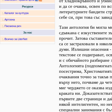
от хладнокръвното й убий
и да се очаква, освен по в
Ресурси
литературните бандити стр
:.
Каталог за култура
себе си, при това със зави
:.
Артзона
:.
Писмена реч
Тази антология би могла м
сдъвкана с изкуствените з
За нас
прочит. Затова съставител
:.
Всичко за LiterNet
са се застраховали в няко
думи. Излишни опасения -
текстове се подиграват, ос
и с обичайното разбиране 
Антологията (подпомогната
посестрима, Христоматията
очаквания точно за такъв 
върху него, почваме да че
миг черджето се оказва из
краката ни. Доказателстват
първите две страници и да
някой интелигентен, но н
специални занимания с бъл