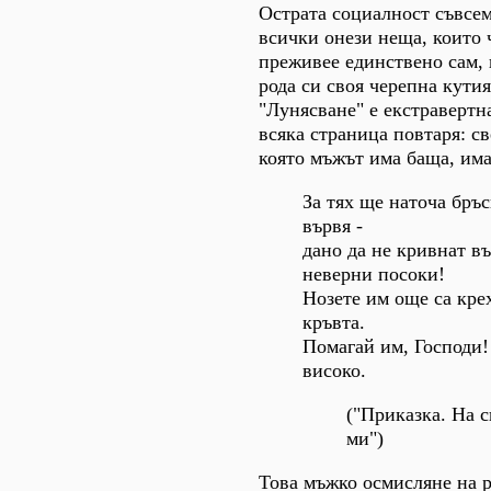
Острата социалност съвсем
всички онези неща, които 
преживее единствено сам, 
рода си своя черепна кутия
"Лунясване" е екстравертна
всяка страница повтаря: св
която мъжът има баща, има
За тях ще наточа бръс
вървя -
дано да не кривнат въ
неверни посоки!
Нозете им още са кре
кръвта.
Помагай им, Господи! 
високо.
("Приказка. На 
ми")
Това мъжко осмисляне на р