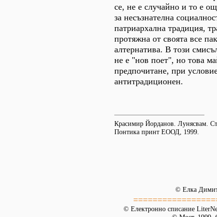
се, не е случайно и то е о
за несъзнателна социалнос
патриархална традиция, тр
протяжна от своята все па
алтернатива. В този смис
не е "нов поет", но това ма
предпочитане, при условие,
антитрадиционен.
Красимир Йорданов. Лунясвам. Ст
Понтика принт ЕООД, 1999.
© Елка Дими
=================
© Електронно списание LiterNet