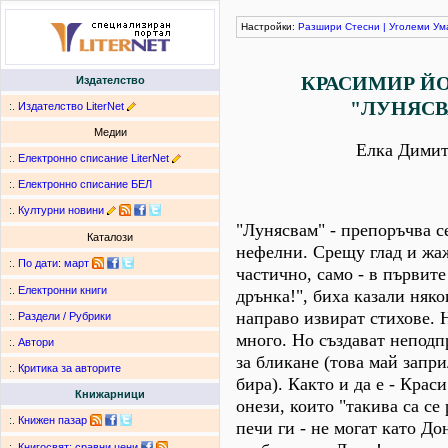
Настройки:
Разшири
Стесни
|
Уголеми
Ум
КРАСИМИР ЙО
Издателство
"ЛУНЯС
:.
Издателство LiterNet
Медии
Елка Димит
:.
Електронно списание LiterNet
:.
Електронно списание БЕЛ
:.
Културни новини
"Лунясвам" - препоръчва с
Каталози
нефелни. Срещу глад и жа
:.
По дати
:
март
частично, само - в първите
:.
Електронни книги
дрънка!", биха казали няк
направо извират стихове. Н
:.
Раздели / Рубрики
много. Но създават непод
:.
Автори
за бликане (това май запр
:.
Критика за авторите
бира). Както и да е - Краси
Книжарници
онези, които "такива са се 
:.
Книжен пазар
печи ги - не могат като До
:.
Книгосвят: сравни цени