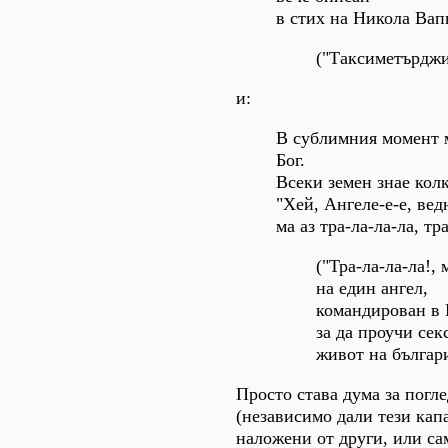
в стих на Никола Вап
("Таксиметърджи
и:
В сублимния момент 
Бог.
Всеки земен знае колк
"Хей, Ангеле-е-е, вед
ма аз тра-ла-ла-ла, тр
("Тра-ла-ла-ла!,
на един ангел,
командирован в 
за да проучи сек
живот на българ
Просто става дума за погле
(независимо дали тези кап
наложени от други, или са