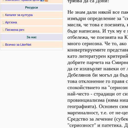
трябва да са Дони!
Ресурси
Не знам дали някой все пак
:.
Каталог за култура
измъдри определение за "с
:.
Артзона
мисля, че това е поезията,
бъде написана. И тук му е 
:.
Писмена реч
отбележа, че поезията на 
За нас
много сериозна. Че то, ако
:.
Всичко за LiterNet
конвертируемите представи
като литературен критерий 
добрите парчета на Смирн
да се изхвърлят навеки от 
Дебелянов би могъл да бъд
това отклонение го правя с
спокойствието на "сериозн
най-често - страдащи от с
провинциализма (няма ни
географията). Основен сим
маргиналност, т.е. от не-ц
Средство за лечение (субе
"сериозност" и патетика. Д