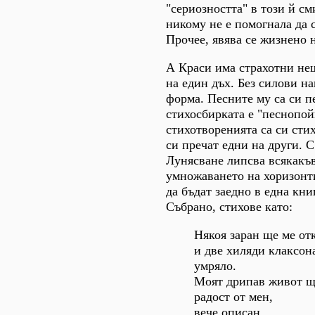
"сериозността" в този й с
никому не е помогнала да с
Прочее, явява се жизнено 
А Краси има страхотни нещ
на един дъх. Без силови н
форма. Песните му са си п
стихосбирката е "песнопой
стихотворенията са си сти
си пречат едни на други. С
Лунясване липсва всякакъв
умножаването на хоризонт
да бъдат заедно в една книг
Събрано, стихове като:
Някоя заран ще ме от
и две хиляди клаксон
умряло.
Моят дрипав живот ще
радост от мен,
вече описан