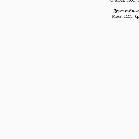
© Мост, 1999, б
Други публик
Мост, 1999, бр