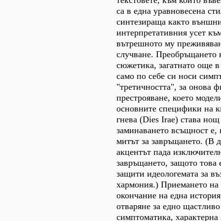
са в една уравновесена ст
синтезираща както външни
интерпретативния усет към
вътрешното му преживяван
случване. Преобръщането 
сюжетика, загатнато още в 
само по себе си носи симп
"третичността", за онова 
престрояване, което модел
основните специфики на к
гнева (Dies Irae) става нощ
заминаването всъщност е,
митът за завръщането. (В 
акцентът пада изключител
завръщането, защото това 
защити идеологемата за въ
хармония.) Приемането на
окончание на една история
отваряне за едно щастливо
симптоматика, характерна 