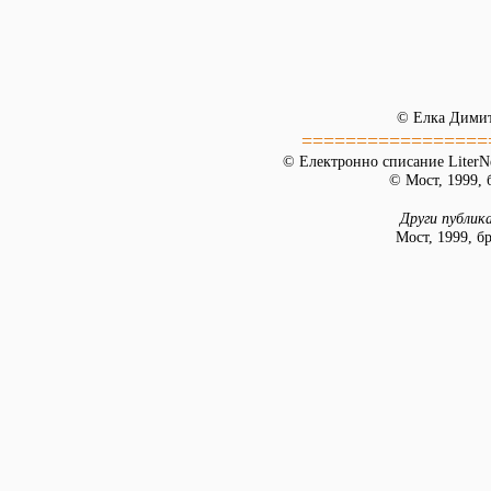
© Елка Дими
=================
© Електронно списание LiterNe
© Мост, 1999, б
Други публик
Мост, 1999, бр