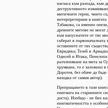
нагласа към разпада, към 
деструктивното изживяван
митичните герои, чиито съ
интерпретирани в книгата
Табакова, са именно онези
древните митове не могат 
към напуснатите от тях мес
съберат в първоначалната 
оставените от тях съществ
Евридика; Тезей и Ариадна
Одисей и Итака, Пенелопа 
разчленяване на мита за О
хрумване, то е заложено в
Доротея, без обаче да бъд
находка от самия автор).
Препращането в тази книга
енигмата на старинните сю
доста). Изобщо - не бих ка
енигматичността е особен