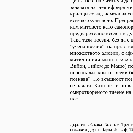
Целта не е на читателя да 
задачата да дешифрира ми
криещи се зад намека за се
всичко звучи ясно. Препра
към митовете като самопор
предварително вселен в ду
Така тази поезия, без да е
"учена поезия", на пръв по
множеството алюзии, с аф
митични или митологизир
Вийон, Гийом де Машо) пе
персонажи, които "всеки б
познава". Но всъщност по
се налага. Като че ли по-в
омиротвореното тлеене на
нас.
Доротея Табакова. Nox Irae. Трети
стихове и други. Варна: Зограф, 1