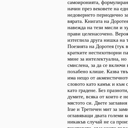
самоиронията, формулиран
начин през вековете на едн
недоверието периодично за
вярата. Книгата на Дороте
навежда на тези мисли и ху
прави целенасочено. Вероя
изтеглила друга нишка на 
Поезията на Доротея (тук 
кратките нестихотворни па
мине за интелектуална, но
смислена, за да се включи 
похабено клише. Казва твъ
има нещо от акмеистичнот
словото като камък и към 
като градене. Без празноти
думите, всяка от които е 
мястото си. Двете заглавия
Irae и Третичен мит за зам
оглавяващи двата големи ко
никакъв случай не са про
текстовете, към които във