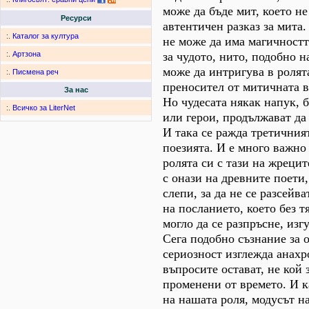
може да бъде мит, което н
Ресурси
автентичен разказ за мита
:.
Каталог за култура
не може да има магичностт
за чудото, нито, подобно н
:.
Артзона
може да интригува в ролят
:.
Писмена реч
преносител от митичната в
За нас
Но чудесата някак напук, б
:.
Всичко за LiterNet
или герои, продължават да 
И така се ражда третичния
поезията. И е много важно
ролята си с тази на жреци
с онази на древните поети
слепи, за да не се разсейв
на посланието, което без т
могло да се разпръсне, изг
Сега подобно съзнание за 
сериозност изглежда анахр
въпросите остават, не кой 
променени от времето. И к
на нашата роля, модусът н