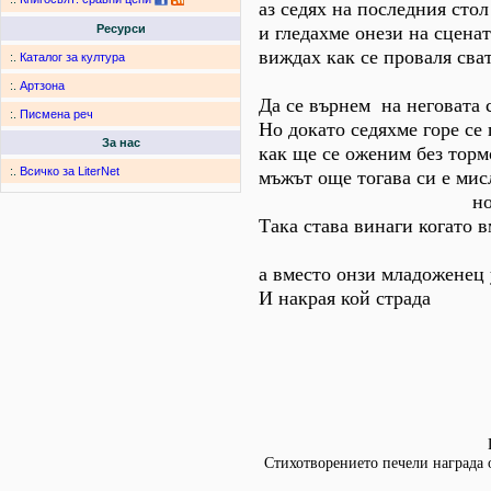
аз седях на последния стол
и гледахме онези на сценат
Ресурси
виждах как се проваля сва
:.
Каталог за култура
няма да 
:.
Артзона
Да се върнем на неговата 
:.
Писмена реч
Но докато седяхме горе се
За нас
как ще се оженим без торм
:.
Всичко за LiterNet
мъжът още тогава си е мис
но аз се за
Така става винаги когато 
се жени 
а вместо онзи младоженец
И накрая кой страда
Стихотворението печели награда 