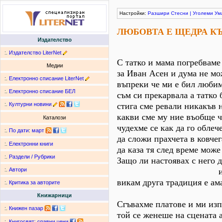
Настройки:
Разшири
Стесни
|
Уголеми
Ум
ЛЮБОВТА Е ЩЕДРА К
Издателство
:.
Издателство LiterNet
С татко и мама погребваме
Медии
за Иван Асен и дума не мо
:.
Електронно списание LiterNet
въпреки че ми е бил любим
:.
Електронно списание БЕЛ
съм си прекарвала а татко 
:.
Културни новини
стига сме ревали никакъв 
какви сме му ние въобще ч
Каталози
чудехме се как да го облеч
:.
По дати
:
март
да сложи прахчета в ковчег
:.
Електронни книги
да каза тя след време може
:.
Раздели / Рубрики
Защо ли настоявах с него 
и женит
:.
Автори
викам друга традиция е ама
:.
Критика за авторите
без ра
Книжарници
Сгъвахме платове и ми изп
:.
Книжен пазар
той се женеше на сцената 
:.
Книгосвят: сравни цени