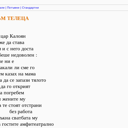
али
|
Потъмни
|
Стандартни
ЪМ ТЕЛЕЦА
 цар Калоян
же да става
 и с него доста
беше недоволен :
не ни е
акали ли сме го
ем казах на мама
а да се запази тялото
 да го открият
да погребем
е му
 те стоят отстрани
бота
ъкна сватбата му
а гостите амфитеатрално