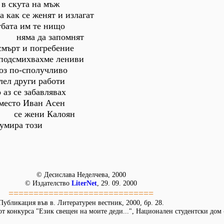
 в скута на мъж
а как се женят и излагат
тбата им те нищо
запомнят
смърт и погребение
 подсмихвахме лениви
оз по-сполучливо
лел други работи
бавлявах
вместо Иван Асен
Калоян
 умира този
© Десислава Неделчева, 2000
© Издателство
LiterNet
, 29. 09. 2000
=============================
Публикация във в. Литературен вестник, 2000, бр. 28.
от конкурса "Език свещен на моите деди...", Национален студентски дом 