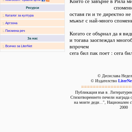
Който се завърне в Рила м
спомените на 
Ресурси
оставя ги и те директно н
:.
Каталог за култура
мъжът с най-много спомен
:.
Артзона
забра
:.
Писмена реч
Когато се обърнал да я вид
За нас
и тогава заоглеждал мног
впрочем
:.
Всичко за LiterNet
сега бил пак поет : сега би
© Десислава Недел
© Издателство
LiterNe
=================
Публикация във в. Литературен 
Стихотворението печели награда 
на моите деди...", Национален 
2000