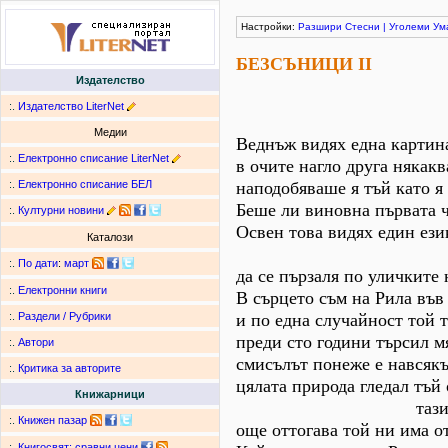
Настройки:
Разшири
Стесни
|
Уголеми
Ум
БЕЗСЪНИЦИ II
Издателство
:.
Издателство LiterNet
Медии
Веднъж видях една картин
:.
Електронно списание LiterNet
в очите нагло друга някакв
:.
Електронно списание БЕЛ
наподобяваше я тъй като 
Беше ли виновна първата ч
:.
Културни новини
Освен това видях един ези
Каталози
на вече
:.
По дати
:
март
да се пързаля по уличките
:.
Електронни книги
В сърцето съм на Рила във
и по една случайност той 
:.
Раздели / Рубрики
преди сто години търсил мя
:.
Автори
смисълът понеже е навсякъ
:.
Критика за авторите
цялата природа гледал тъй
Книжарници
тази орган
:.
Книжен пазар
още оттогава той ни има о
:.
Книгосвят: сравни цени