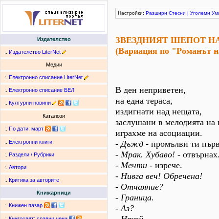
Настройки:
Разшири
Стесни
|
Уголеми
Ум
ЗВЕЗДНИЯТ ШЕПОТ НА
Издателство
(Вариация по "Романът н
:.
Издателство LiterNet
Медии
:.
Електронно списание LiterNet
В ден неприветен,
:.
Електронно списание БЕЛ
на една тераса,
:.
Културни новини
издигнати над нещата,
Каталози
заслушани в мелодията на 
:.
По дати
:
март
играхме на асоциации.
- Дъжд
- промълви ти първ
:.
Електронни книги
- Мрак. Хубаво!
- отвърнах
:.
Раздели / Рубрики
- Мечти
- изрече.
:.
Автори
- Нивга веч! Обречена!
:.
Критика за авторите
- Отчаяние?
Книжарници
- Граница.
:.
Книжен пазар
- Аз?
:.
Книгосвят: сравни цени