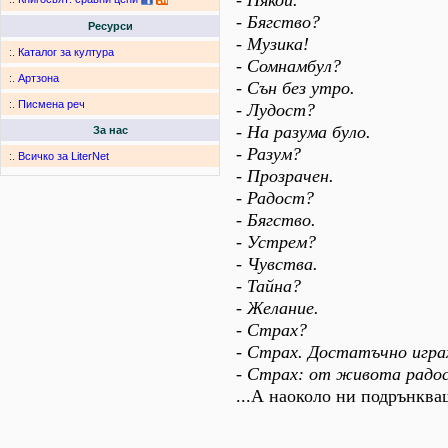
- Някой.
- Бягство?
Ресурси
- Музика!
:.
Каталог за култура
- Сомнамбул?
:.
Артзона
- Сън без утро.
:.
Писмена реч
- Лудост?
- На разума було.
За нас
- Разум?
:.
Всичко за LiterNet
- Прозрачен.
- Радост?
- Бягство.
- Устрем?
- Чувства.
- Тайна?
- Желание.
- Страх?
- Страх. Достатъчно игра
- Страх: от живота радо
...А наоколо ни подрънква