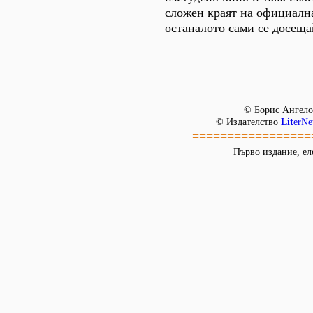
сложен краят на официална
останалото сами се досеща
© Борис Ангело
© Издателство
Lit
erNe
=================
Първо издание, ел