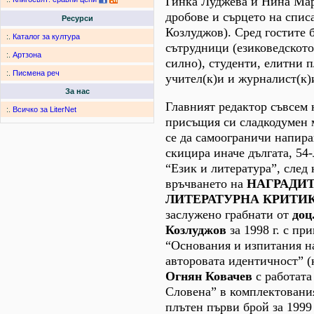
Гинка Луджева и Нина Мар
дробове и сърцето на списа
Ресурси
Козлуджов). Сред гостите 
:.
Каталог за култура
сътрудници (езиковедското
:.
Артзона
силно), студенти, елитни 
:.
Писмена реч
учител(к)и и журналист(к)
За нас
Главният редактор съвсем 
:.
Всичко за LiterNet
присъщия си сладкодумен 
се да самоограничи напира
скицира иначе дългата, 54
“Език и литература”, след
връчването на
НАГРАДИТ
ЛИТЕРАТУРНА КРИТИ
заслужено грабнати от
доц
Козлуджов
за 1998 г. с пр
“Основания и изпитания н
авторовата идентичност” (
Огнян Ковачев
с работата
Словена” в комплектования
плътен първи брой за 1999 