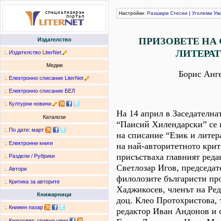
Настройки:
Разшири
Стесни
|
Уголеми
Ум
ПРИЗОВЕТЕ НА 
Издателство
ЛИТЕРАТ
:.
Издателство LiterNet
Медии
Борис Анг
:.
Електронно списание LiterNet
:.
Електронно списание БЕЛ
:.
Културни новини
На 14 април в Заседателна
Каталози
“Паисий Хилендарски” се 
:.
По дати
:
март
на списание “Език и литер
:.
Електронни книги
на най-авторитетното крит
присъстваха главният реда
:.
Раздели / Рубрики
Светлозар Игов, председат
:.
Автори
филолозите българисти пр
:.
Критика за авторите
Хаджикосев, членът на Ре
Книжарници
доц. Клео Протохристова,
:.
Книжен пазар
редактор Иван Андонов и 
:.
Книгосвят: сравни цени