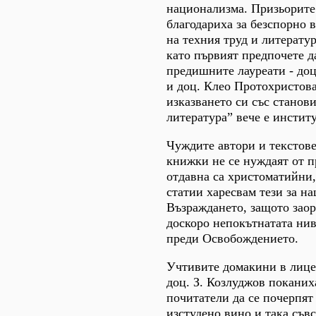
национализма. Призьорите
благодариха за безспорно 
на техния труд и литерату
като първият предпочете 
предишните лауреати - до
и доц. Клео Протохристова
изказването си със станов
литература” вече е инстит
Чуждите автори и текстове
книжки не се нуждаят от п
отдавна са христоматийни,
статии харесвам тези за н
Възраждането, защото заор
доскоро непокътнатата нив
преди Освобождението.
Учтивите домакини в лицет
доц. З. Козлуджов поканих
почитатели да се почерпят
изстудено вино и така съв