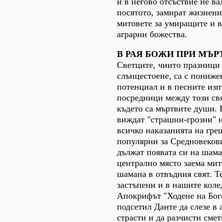
и в негово отсъствие не в
посятото, замират жизнени
митовете за умиращите и 
аграрни божества.
В РАЯ БОЖИ ПРИ МЪ
Светците, чиито празници 
слънцестоене, са с пониже
потенциал и в песните изп
посредници между този свя
където са мъртвите души.
виждат "страшни-грозни" 
всичко наказанията на гре
популярни за Средновеков
дължат появата си на шама
централно място заема мит
шамана в отвъдния свят. Т
застъпени и в нашите коле
Апокрифът "Ходене на Бог
подсетил Данте да слезе в
страсти и да разчисти смет