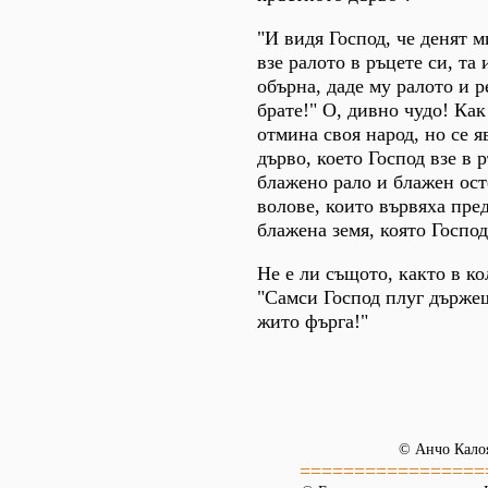
"И видя Господ, че денят 
взе ралото в ръцете си, та 
обърна, даде му ралото и р
брате!" О, дивно чудо! Как
отмина своя народ, но се я
дърво, което Господ взе в р
блажено рало и блажен ост
волове, които вървяха пред
блажена земя, която Господ
Не е ли същото, както в ко
"Самси Господ плуг държе
жито фърга!"
© Анчо Кало
=================