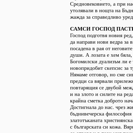
Средновековието, а при на
утолявали в нощта на Бъдн
жажда за справедливо уред
САМСИ ГОСПОД ПАСТИ
Господ подготвя новия ред,
да направи нови ведра за в
посадена в рая от неговите
души. А лозата е хем бяла,
Богомилски дуализъм ли е 
новопридобит скепсис за т
Нямаме отговор, но сме си
предци са вярвали прилежн
повтарящия се двубой межд
и на злото и силите на ред
крайна сметка доброто нач
Достигнала до нас. чрез жи
бъднивечерска философия 
златотъканата християнска
с българската си кожа. Вяр