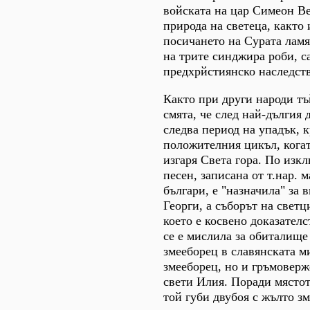
войската на цар Симеон В
природа на светеца, както 
посичането на Сурата лам
на трите синджира роби, с
предхрйстиянско наследст
Както при други народи тъ
смята, че след най-дългия 
следва период на упадък, 
положителния цикъл, кога
изгаря Света гора. По изк
песен, записана от т.нар. 
българи, е "назначила" за 
Георги, а съборът на светц
което е косвено доказателс
се е мислила за обиталище
змееборец в славянската м
змееборец, но и гръмоверж
свети Илия. Поради мястот
той губи двубоя с жълто зм