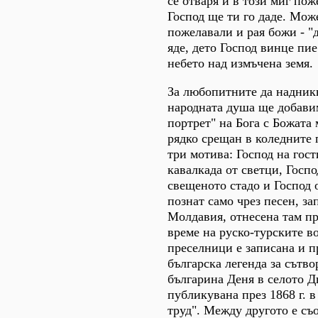
се отваря и в този миг по
Господ ще ти го даде. Може
пожелавали и рая божи - "
яде, дето Господ винце пие
небето над измъчена земя.
За любопитните да надникн
народната душа ще добавим
портрет" на Бога с Божата 
рядко срещан в коледните 
три мотива: Господ на гост
кавалкада от светци, Госпо
свещеното стадо и Господ 
познат само чрез песен, за
Молдавия, отнесена там пр
време на руско-турските в
преселници е записана и п
българска легенда за сътво
българина Деня в селото 
публикувана през 1868 г. в
труд". Между другото е съ