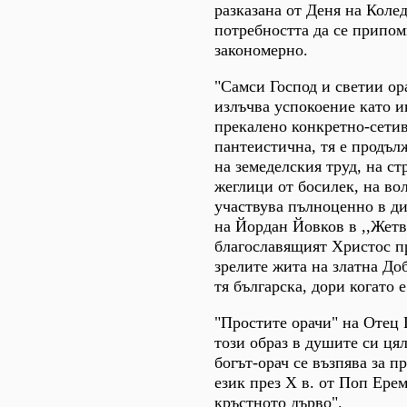
разказана от Деня на Колед
потребността да се припом
закономерно.
"Самси Господ и светии ор
излъчва успокоение като ик
прекалено конкретно-сетив
пантеистична, тя е продъл
на земеделския труд, на ст
жеглици от босилек, на во
участвува пълноценно в ди
на Йордан Йовков в ,,Жетва
благославящият Христос п
зрелите жита на златна Доб
тя българска, дори когато 
"Простите орачи" на Отец
този образ в душите си ця
богът-орач се възпява за п
език през Х в. от Поп Ерем
кръстното дърво".