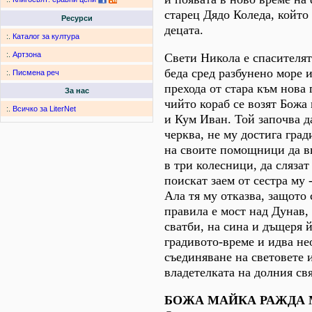
старец Дядо Коледа, който
Ресурси
децата.
:.
Каталог за култура
:.
Артзона
Свети Никола е спасителят
беда сред разбунено море 
:.
Писмена реч
прехода от стара към нова 
За нас
чийто кораб се возят Божа
:.
Всичко за LiterNet
и Кум Иван. Той започва д
черква, не му достига град
на своите помощници да в
в три колесници, да слязат
поискат заем от сестра му
Ала тя му отказва, защото 
правила е мост над Дунав, 
сватби, на сина и дъщеря й
градивото-време и идва не
съединяване на световете и
владетелката на долния свя
БОЖА МАЙКА РАЖДА 