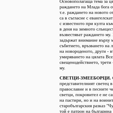
Основополагаща тема за ця
раждането на Млада бога о
т.е. раждането на новото о
са в съгласие с евангелска
с известното при култа къ
в деня на зимното слънце
възвестяват раждането му.
задържат внимание върху 
събитието, връзването на 
на новороденото, други - 
умиряването на цялата Вс
свещенодействието, трети 
му.
СВЕТЦИ-ЗМЕЕБОРЦИ.
представителният светец в
православие и в песните ч
светци, покровител е не с
на пастири, но и на воинит
старобългарския разказ "Ч
той е патрон на българина