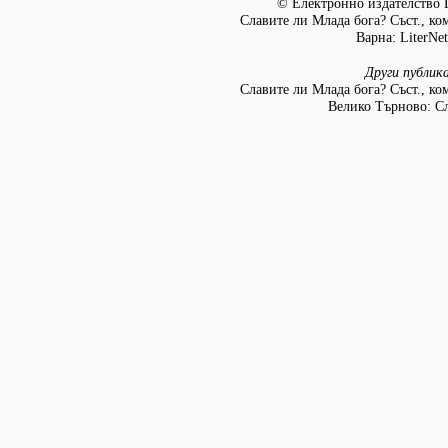
© Електронно издателство L
Славите ли Млада бога? Съст., ко
Варна: LiterNet
Други публик
Славите ли Млада бога? Съст., ко
Велико Търново: Сл