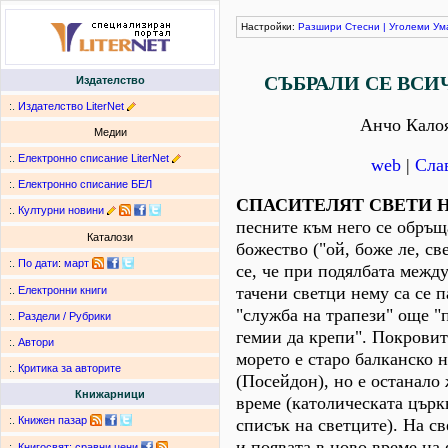
Настройки:
Разшири
Стесни
|
Уголеми
Ум
СЪБРАЛИ СЕ ВСИ
Издателство
:.
Издателство LiterNet
Анчо Кало
Медии
:.
Електронно списание LiterNet
web
|
Сла
:.
Електронно списание БЕЛ
СПАСИТЕЛЯТ СВЕТИ 
:.
Културни новини
песните към него се обръщ
Каталози
божество ("ой, боже ле, св
:.
По дати
:
март
се, че при подялбата межд
тачени светци нему са се 
:.
Електронни книги
"служба на трапези" още "п
:.
Раздели / Рубрики
гемии да крепи". Покровит
:.
Автори
морето е старо балканско 
:.
Критика за авторите
(Посейдон), но е останало
Книжарници
време (католическата църкв
:.
Книжен пазар
списък на светците). На с
и появата в ново време на
:.
Книгосвят: сравни цени