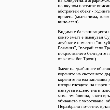
на конкретната аграрно-ск
но вкупом постигат описа
абстрактен обект - годинат
времена (мъгла-зима, мляко
вино-есен).
Видима е балканизацията н
които змеят е именуван Сур
двубоят е поместен "по ху
Романия", "покрай село Тр
покръстването българите 
от камък бог Троян).
Змеят на дълбините обитав
корените на световното дъ
корените на ела заплашва 
изгори гнездото на шарен 
изкъртва издъно ела и изп
мома-змейовица, която връ
убиването с укротяване, об
Неразбрано по-сетне, връз