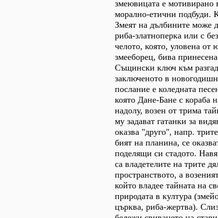
змеювицата е мотивирано 
морално-етични подбуди. К
Змеят на дълбините може д
риба-златноперка или с бе
челото, която, уловена от 
змееборец, бива принесена
Същински ключ към разгад
заключеното в новогодишн
послание е коледната песе
която Дане-Бане с кораба 
надолу, возен от трима тай
му задават гатанки за видя
оказва "друго", напр. трит
бият на планина, се оказва
поделящи си стадото. Навя
са владетелите на трите дя
пространството, а возеният
който владее тайната на св
природата в култура (змейо
църква, риба-жертва). Сли
бележи свиването на стари