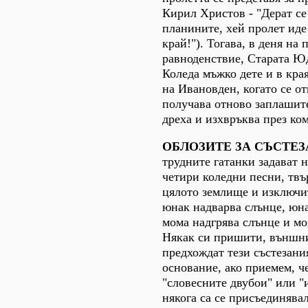
Кирил Христов - "Дерат се
планините, хей пролет ид
край!"). Тогава, в деня на
равноденствие, Старата Юд
Коледа мъжко дете и в кра
на Ивановден, когато се от
получава отново заплашит
дреха и изхвръква през ко
ОБЛОЗИТЕ ЗА СЪСТЕЗ
трудните гатанки задават 
четири коледни песни, твъ
цялото землище и изключи
юнак надварва слънце, юна
мома надгрява слънце и мо
Някак си пришити, външни
предхождат тези състезани
основание, ако приемем, че
"словесните двубои" или "и
някога са се присъединява