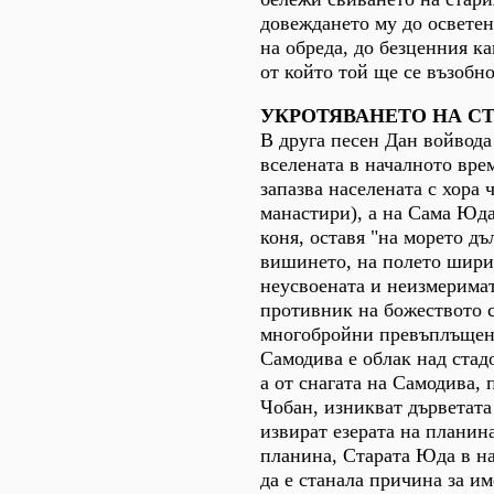
довеждането му до освете
на обреда, до безценния к
от който той ще се възобн
УКРОТЯВАНЕТО НА СТ
В друга песен Дан войвода
вселената в началното врем
запазва населената с хора ч
манастири), а на Сама Юда
коня, оставя "на морето дъ
вишинето, на полето ширин
неусвоената и неизмеримат
противник на божеството 
многобройни превъплъщени
Самодива е облак над стад
а от снагата на Самодива, 
Чобан, изникват дърветата
извират езерата на планин
планина, Старата Юда в н
да е станала причина за и