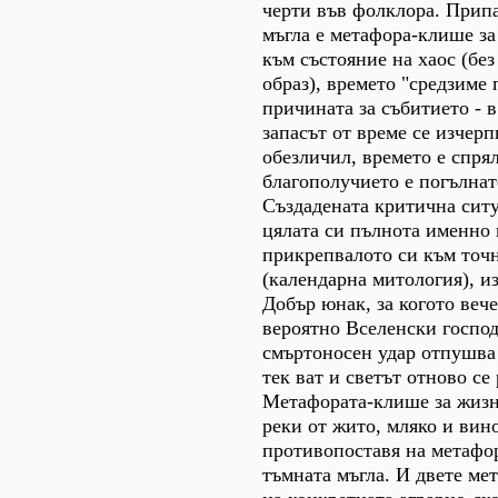
черти във фолклора. Прип
мъгла е метафора-клише за
към състояние на хаос (без
образ), времето "средзиме 
причината за събитието - в
запасът от време се изчерпв
обезличил, времето е спрял
благополучието е погълнат
Създадената критична ситу
цялата си пълнота именно
прикрепвалото си към точн
(календарна митология), и
Добър юнак, за когото вече
вероятно Вселенски господ
смъртоносен удар отпушва 
тек ват и светът отново се
Метафората-клише за жизн
реки от жито, мляко и вино
противопоставя на метафо
тъмната мъгла. И двете м