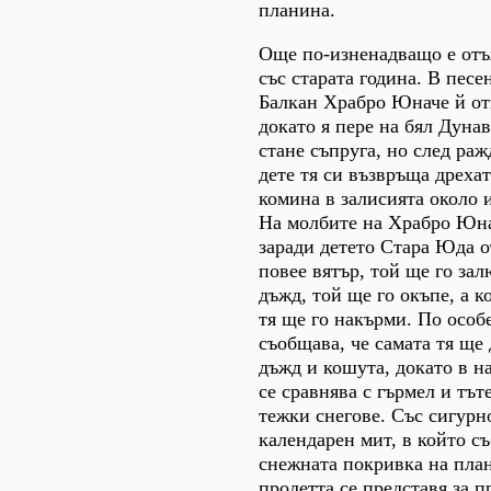
планина.
Още по-изненадващо е отъ
със старата година. В песе
Балкан Храбро Юначе й от
докато я пере на бял Дунав,
стане съпруга, но след ра
дете тя си възвръща дрехат
комина в залисията около 
На молбите на Храбро Юна
заради детето Стара Юда о
повее вятър, той ще го зал
дъжд, той ще го окъпе, а к
тя ще го накърми. По особ
съобщава, че самата тя ще 
дъжд и кошута, докато в н
се сравнява с гърмел и тът
тежки снегове. Със сигурно
календарен мит, в който с
снежната покривка на пла
пролетта се представя за п