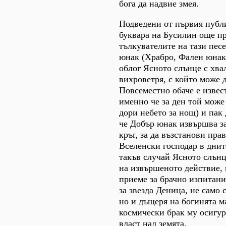
бога да надвие змея.
Подведени от първия публ
буквара на Бусилин още пре
тълкувателите на тази песе
юнак (Храбро, Фален юнак
облог Ясното слънце с хвал
вихроветря, с който може д
Повсеместно обаче е извест
именно че за ден той може 
дори небето за нощ) и пак д
че Добър юнак извършва з
кръг, за да възстанови прав
Вселенски господар в днит
такъв случай Ясното слънц
на извършеното действие, 
приеме за брачно изпитани
за звезда Деница, не само 
но и дъщеря на богинята м
космически брак му осигу
власт над земята.