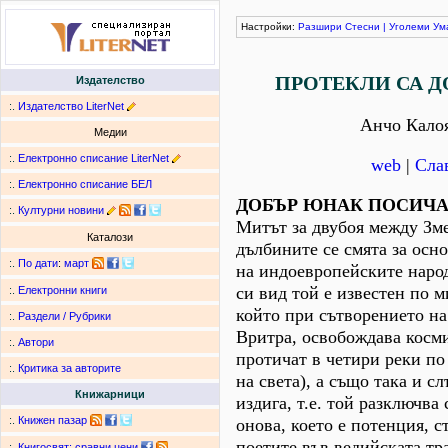
Настройки:
Разшири
Стесни
|
Уголеми
Ум
ПРОТЕКЛИ СА Д
Издателство
:.
Издателство LiterNet
Анчо Кало
Медии
:.
Електронно списание LiterNet
web
|
Сла
:.
Електронно списание БЕЛ
ДОБЪР ЮНАК ПОСИЧА
:.
Културни новини
Митът за двубоя между Зме
Каталози
дълбините се смята за осн
:.
По дати
:
март
на индоевропейските наро
си вид той е известен по м
:.
Електронни книги
който при сътворението на
:.
Раздели / Рубрики
Вритра, освобождава косми
:.
Автори
протичат в четири реки по
:.
Критика за авторите
на света), а също така и сл
Книжарници
издига, т.е. той разключва
:.
Книжен пазар
онова, което е потенция, с
поетите във ведийската тр
:.
Книгосвят: сравни цени