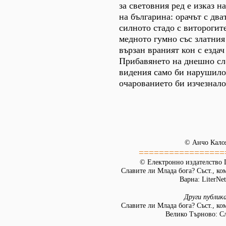
за световния ред е изказ н
на българина: орачът с два
силното стадо с виторогит
медното гумно със златния
вързан враният кон с ездач
Прибавянето на днешно сл
видения само би нарушило
очарованието би изчезнало
© Анчо Кало
=================
© Електронно издателство L
Славите ли Млада бога? Съст., ко
Варна: LiterNet
Други публик
Славите ли Млада бога? Съст., ко
Велико Търново: Сл