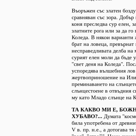
Въоръжен със златен бозду
сравняван със зора. Добър
коня преследва сур елен, з
златните рога или за да го
Коледа. В някои варианти 
брат на ловеца, превърнат
несправедливата делба на м
сурият елен моли да бъде 
"свет деня на Коледа". По
успоредява вълшебния лов
жертвоприношение на Или
преминаването на слънцето
слънцестоене в отвъдния с
му като Младо слънце на К
ТА КАКВО МИ Е, БОЖН
ХУБАВО?...
Думата "косм
била употребена от древни
V в. пр. н.е., а дотогава т