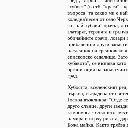
"ред", "строй". Наин сино
"хубост" (в стб. "краса" - к
въпроса "та какво ми е най
коледна'песен от село Черв
са "най-хубави" орачът, лоз
златарят, терзията и грънч
обичайните орачи, лозари 
прибавени и други занаяти
наследник на средновековн
епископско седалище. Зато
хубавото", се възпява като
организация на занаятчиит
град.
Хубостта, вселенският ред,
църква, съградена от свете
Господ възкликва: "Отде се
друго слънце, други звезд
за космоса - слънцето, месе
намира и върху ризата, дар
Божа майка. Както трябва д