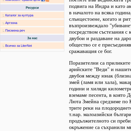
подвига на Индра и като ак
Ресурси
в началото на всяка година
:.
Каталог за култура
слънцестоене, когато и рит
:.
Артзона
възпроизвеждало "убиванет
:.
Писмена реч
посредством състезания с 
двубои и раздаване на дар
За нас
общество се е присъединя
:.
Всичко за LiterNet
сражаващия се бог.
Поразителни са приликите
арийските "Веди" и нашите
двубоя между юнак (близн
змей (ламя или хала), мака
години и хиляди километри
вземаме песента, в която 
Люта Змейна средзиме по 
трите реки на плодородиет
т.нар. малоазийски българ
продължителното си преби
окръжение са съхранили м