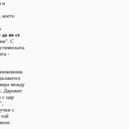
я и
, което
а
 да не се
ни". С
истиянската
ата -
 книжовник
одължител
 мира между
а. Даровит
 с цар
",
учки с
 той
меон: