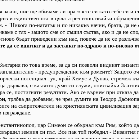
 закон, ние ще обичаме ли враговете си като себе си и с
 пръв и единствен път в цялата реч използвайки обръщени
. - "Никога по-нататък и по никакъв начин, братя, да не 
чкаме с тях - защото сме от същия състав, ако и да не сп
отново бъдат приведени към нас, повече да не се разлъчв
 да се вдигнат и да застанат по-здраво и по-високо от
 България по това време, за да си позволи видният визан
 заплашително - предупреждение към ромеите? Защото о
ворчески потенциал тук
,
край Хемус и Дунав, стремеж къ
а държава, с каквито думи си служи, описвайки Златни
ира се, постигнати резултати. Ако се върнем при отказа д
ри
, трябва да добавим, че чрез думите на Теодор Дафноп
рите на съпритежатели на християнската цивилизация за
о изграждане.
нстантинопол, цар Симеон се обърнал към Рим, който да
свършил земния си път. Все пак той победил - Византия 
а българите и сана патриарх за църковния глава, а с това 