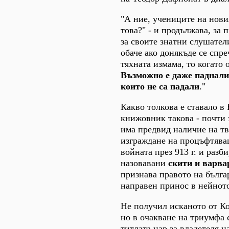
"А ние, учениците на новия
това?" - и продължава, за
за своите знатни слушатели
обаче ако донякъде се спре
тяхната измама, то когато 
Възможно е даже падналите
които не са падали
."
Какво толкова е ставало в
книжовник такова - почти
има предвид наличие на т
изграждане на процъфтяващ
войната през 913 г. и разб
назовавани
скити и варва
признава правото на бълга
направен принос в нейнот
Не получил исканото от Ко
но в очакване на триумфа 
титлата цар за владетеля н