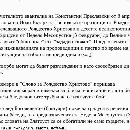
чителното евангелие на Константин Преславски от 8 апри
 слова на Йоан Екзарх за Господските празници от Рожде
о следващото Рождество Христово и десетте великопостн
хридски от Неделя Месопустна (3 февруари) до Велики 
бразуват "общо поле" със "зададен сюжет". Предложената 
аз изживяванията на проповедници и паство по време на
 ситуация на избор с непредвидим изход).
творби могат да бъдат разглеждани и като своеобразен д
а:
кември в "Слово за Рождество Христово" порицава
тиянския морал и намеква за близко изпитание в люта би
е и бледословците трябва да се изпъдят с бой;
 след Богоявление (6 януари) покачва градуса в речевия
лни беседи, а в предназначената за Неделя Месопустна (
ъс словата на Златоуст са се обогатили не само гърците, н
;