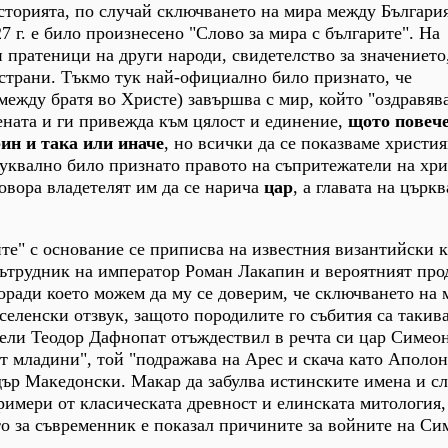
Историята, по случай сключването на мира между Българи
 г. е било произнесено "Слово за мира с българите". На
 пратеници на други народи, свидетелство за значението
 страни. Тъкмо тук най-официално било признато, че
между братя во Христе) завършва с мир, който "оздравяв
ената и ги привежда към цялост и единение,
щото повече
ин и така или иначе
, но всички да се показваме христия
буквално било признато правото на съпритежатели на хр
овора владетелят им да се нарича
цар
, а главата на църкв
ите" с основание се приписва на известния византийски
сътрудник на император Роман Лакапин и вероятният пр
оради което можем да му се доверим, че сключването на
селенски отзвук, защото породилите го събития са такив
 цели Теодор Дафнопат отъждествил в речта си цар Симеон
от младини", той "подражава на Арес и скача като Аполон
дър Македонски. Макар да забулва истинските имена и сл
римери от класическата древност и елинската митология,
о за съвременник е показал причините за войните на Си