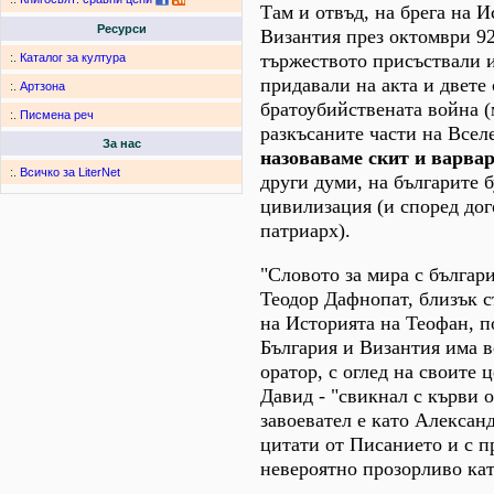
Там и отвъд, на брега на 
Ресурси
Византия през октомври 927
тържеството присъствали и
:.
Каталог за култура
придавали на акта и двете
:.
Артзона
братоубийствената война (
:.
Писмена реч
разкъсаните части на Всел
За нас
назоваваме скит и варвар
:.
Всичко за LiterNet
други думи, на българите 
цивилизация (и според дог
патриарх).
"Словото за мира с българ
Теодор Дафнопат, близък 
на Историята на Теофан, п
България и Византия има в
оратор, с оглед на своите
Давид - "свикнал с кърви 
завоевател е като Алексан
цитати от Писанието и с п
невероятно прозорливо кат