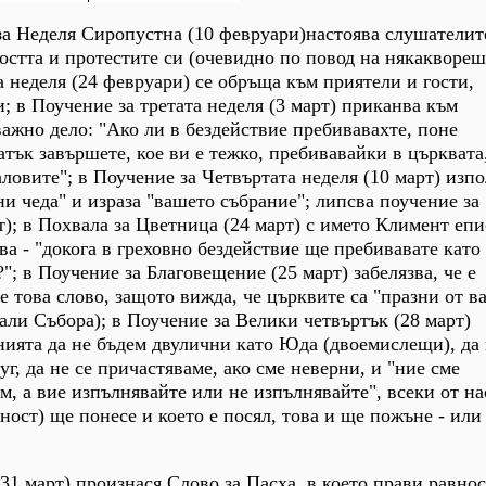
а Неделя Сиропустна (10 февруари)настоява слушателит
ростта и протестите си (очевидно по повод на някаквореш
а неделя (24 февруари) се обръща към приятели и гости,
 в Поучение за третата неделя (3 март) приканва към
важно дело: "Ако ли в бездействие пребивавахте, поне
атък завършете, кое ви е тежко, пребивавайки в църквата
аловите"; в Поучение за Четвъртата неделя (10 март) изпо
и чеда" и израза "вашето събрание"; липсва поучение за
т); в Похвала за Цветница (24 март) с името Климент еп
ва - "докога в греховно бездействие ще пребивавате като
; в Поучение за Благовещение (25 март) забелязва, че е
 това слово, защото вижда, че църквите са "празни от ва
али Събора); в Поучение за Велики четвъртък (28 март)
ията да не бъдем двулични като Юда (двоемислещи), да 
г, да не се причастяваме, ако сме неверни, и "ние сме
м, а вие изпълнявайте или не изпълнявайте", всеки от на
ност) ще понесе и което е посял, това и ще пожъне - или 
31 март) произнася Слово за Пасха, в което прави равно