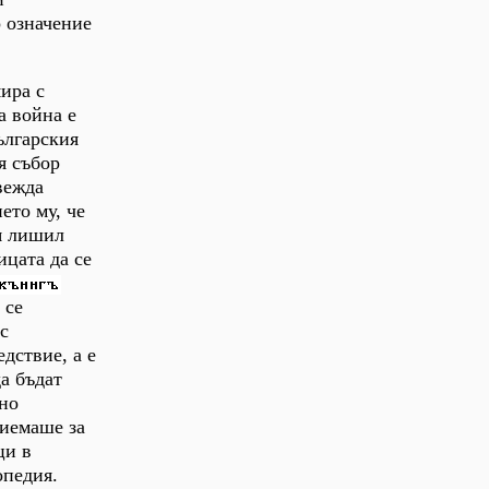
 означение
ира с
а война е
ългарския
я събор
вежда
ето му, че
ля лишил
ицата да се
 се
с
дствие, а е
да бъдат
ано
риемаше за
ци в
опедия.