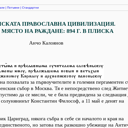
али
|
Потъмни
|
Стандартни
НСКАТА ПРАВОСЛАВНА ЦИВИЛИЗАЦИЯ.
 МЯСТО НА РАЖДАНЕ: 894 Г. В ПЛИСКА
Анчо Калоянов
вена похвалата за първоучителите в големия пергаментен 
пенския събор в Москва. Тя е непосредствено след Житие
пустимо да се мисли, че е била предвидена за следващия 
 солунянинът Константин Философ, а 11 май е денят на
ик Цариград, някога събра в себе си началото и края на
 единственото, но затова пък разкошно убежище на Анти