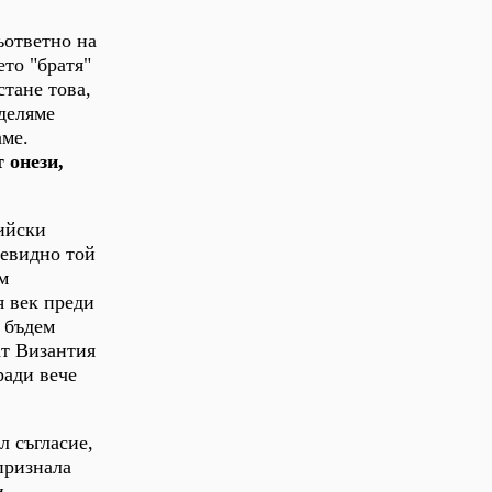
ъответно на
ето "братя"
стане това,
оделяме
аме.
 онези,
тийски
чевидно той
м
я век преди
а бъдем
ат Византия
ради вече
л съгласие,
признала
и