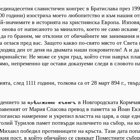
единадесетия славистичен конгрес в Братислава през 1993
00 години) изостриха моето любопитство и към нашия от
най-значимите в историята на християнска Европа. Изповя
 онова от написаното за миналото, което не само искаме 
 да го браним, ме отклони от обичайните ми занимания и
а оглася пред вас. Защото какво по-свято място от Света
ходящ ден от деня на двамата наши покровители! А и да
тиринайсти: Не може се укри град, който стои навръх пла
лямо, непременно ще остави доказуеми следи в словото н
ята, след 1111 години, толкова са от 28 март 894 г., твър
едението за
в Новгородската Кормчая
правеният от Мария Спасова превод в паметта за Йоан Екз
поганско намерение и укрепил властта на царя, а още едн
олий Турилов памет потвърди наличието на събор, на ко
 Михаил победил противниците на кръста. Тази дата попа
кия пост, в който обичайно се свикват Поместните събор