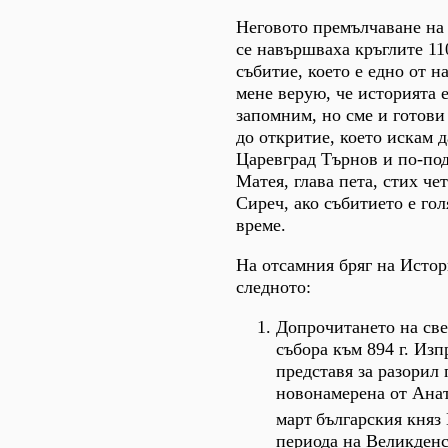
Неговото премълчаване на 
се навършваха кръглите 11
събитие, което е едно от 
мене верую, че историята е
запомним, но сме и готови
до откритие, което искам д
Царевград Търнов и по-под
Матея, глава пета, стих че
Сиреч, ако събитието е го
време.
На отсамния бряг на Истори
следното:
Допрочитането на св
събора към 894 г. Из
представя за разорил 
новонамерена от Анат
март
българския княз
периода на Великденс