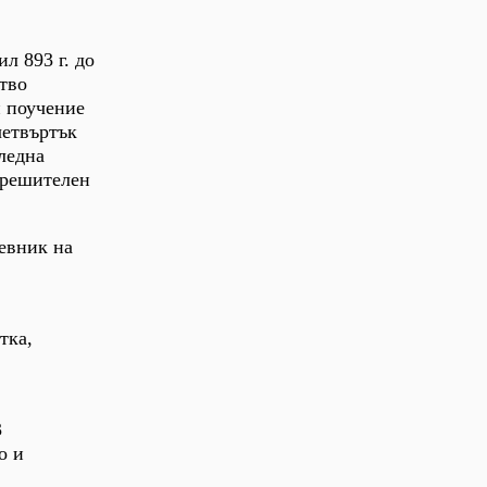
л 893 г. до
ство
и поучение
четвъртък
гледна
 решителен
невник на
тка,
3
о и