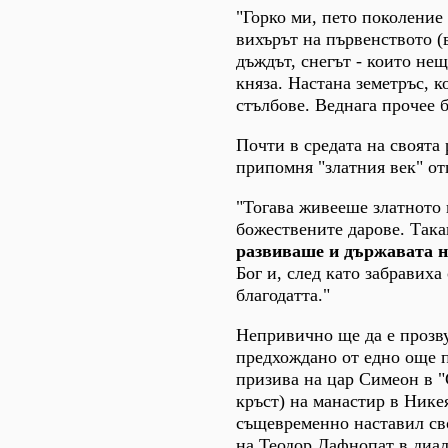
"Горко ми, пето поколение
вихърът на първенството (
дъждът, снегът - които не
княза. Настана земетръс, 
стълбове. Веднага прочее б
Почти в средата на своята
припомня "златния век" от
"Тогава живееше златното 
божествените дарове. Така
развиваше и държавата н
Бог и, след като забравиха
благодатта."
Непривично ще да е прозву
предхождано от едно още п
призива на цар Симеон в "
кръст) на манастир в Никея
същевременно наставил своя
на Теодор Дафнопат в диал