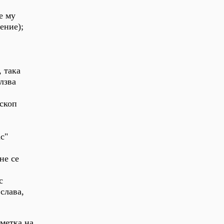
е му
ение);
, така
лзва
ископ
с"
не се
с
слава,
сметка на