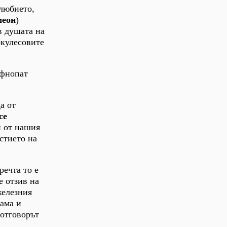
олюбието,
еон
)
в душата на
ркулесовите
афнопат
а от
се
и от нашия
стието на
речта то е
е отзив на
железния
рама и
 отговорът