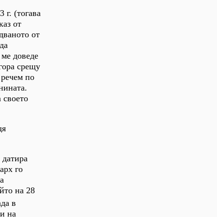
 г. (тогава
каз от
дваното от
да
 ме доведе
 гора срещу
 речем по
нината.
а своето
дя
 датира
арх го
а
йто на 28
да в
и на