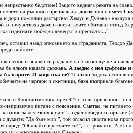
 и непрестанно бедствие! Защото веднага реката на слав
в полето на ръкописа преписвачът доизяснил с името
Сим
ща и дори по-силни разтърсват Хемус и Дунава - нахлуха 
който почувстваха даже и онези, които обитават отвъд Хе
яха издигнати победно венецът и престолът..."
 реч, оставил назад описанието на страданията, Теодор Д
преди войните:
поколение и всичко се радваше на благополучие и наслад
ва бе някога нашата държава.
А заедно с нея цъфтеше и 
а българите. И защо пък не?
Те също бидоха осиновен
 обичаите на чергари и скитници, бяха възприели благове
чало в Константинопол през 927 г. това признание, но в 
о-непривично питане с пояснение. Смятам, че питането 
Сказание за железния кръст" - отдал победното оръжие (
 с думите: "Да бъде мир!", той огласил своята нова прог
 народ: "Обичайте враговете си!", т.е. ромеите. А ето и
ога му с мъртвия вече цар Симеон: