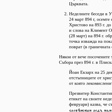
Църквата.
Неделните беседи в У
24 март 894 г, осемте
Христово на 893 г. д
и слова на Климент О
(28 март) на 894 г. о
точка изважда на пок
поврат (в граничната
Някои от вече посочените 
Събора през 894 г. в Плиск
Йоан Екзарх на 25 де
отстъпниците от хрис
от която лекомисленит
Презвитер Константин
етикет на своите неде
февруари) казва, че с