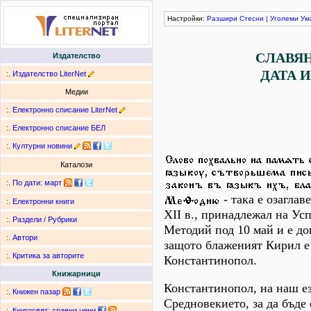
Настройки:
Разшири
Стесни
|
Уголеми
Ум
СЛАВЯ
Издателство
ДАТА И
:.
Издателство LiterNet
Медии
:.
Електронно списание LiterNet
:.
Електронно списание БЕЛ
:.
Културни новини
Каталози
:.
По дати
:
март
- така е озагла
:.
Електронни книги
ХІІ в., принадлежал на Ус
:.
Раздели / Рубрики
Методий под 10 май и е до
:.
Автори
защото блаженият Кирил е
:.
Критика за авторите
Константинопол.
Книжарници
Константинопол, на наш ез
:.
Книжен пазар
Средновекието, за да бъде
:.
Книгосвят: сравни цени