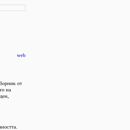
web
сборник от
то на
ден,
чността.