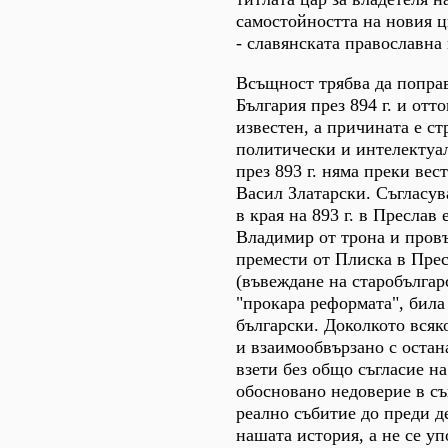
самостойността на новия 
- славянската православна
Всъщност трябва да попра
България през 894 г. и отт
известен, а причината е ст
политически и интелектуал
през 893 г. няма преки вес
Васил Златарски. Съгласув
в края на 893 г. в Пресла
Владимир от трона и провъ
премести от Плиска в Прес
(въвеждане на старобългар
"прокара реформата", била
български. Доколкото всяко
и взаимообвързано с остана
взети без общо съгласие н
обосновано недоверие в съ
реално събитие до преди д
нашата история, а не се 