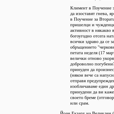
Климент в Поучение з
да изоставят гнева, я
в Поучение за Вторат
пришелци и чужденци;
активност в някакво 
богоугодно отсега нат
всички здраво да се з
обръщението "черковн
петата неделя (17 мар
велички отново укоря
доброволно погубени?"
принуден да произнесе
(някои вече са напусн
отправя предупрежден
изобличаваме един дру
принудени да ви каже
своето бреме (отговор
или срам.
Йоан Екзарх на Великден (