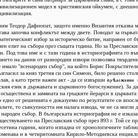
цивилизационен модел в християнския ойкумен, с днешно
 цивилизация.
вим Теодор Дафнопат, защото именно Византия отказва м
огава започва конфликтът между двете. Поводът за първат
ратегическият избор за историческо битие, направен от б
ен елит на събора през същата година. Но за Преславски
ти. Под това име и с тази година в историографията го въ
ането на данни от разнородни извори позволява твърдени
в е имало "всенароден събор", на който Борис Покръстите
згласил за княз третия си син Симеон, било решено стол
лав, а като трети важен акт - да се извърши
ския език в държавата и църковното богослужение). За да
 осъществена и замяната на гръцките йерарси в църквата 
 едно от решенията е доказуемо по резултатите си впосле
лите, то съвкупността им налага извода, че не са могли 
а народен събор. В българската историография не е изказ
ществуването на Преславския събор през 893 г. Той се п
есетина години, когато изпадна от хронологичните табли
упоменава и в четиритомната Кирило-Методиевска енцикл