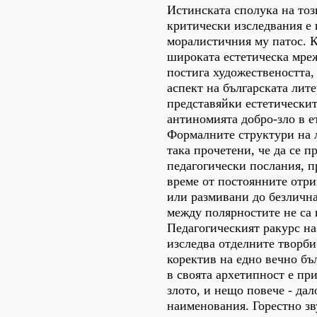
Истинската сполука на тоз
критически изследвания е
моралистичния му патос. 
широката естетическа мреж
постига художествеността,
аспект на българската лите
представяйки естетически
антиномията добро-зло в е
Формалните структури на 
така прочетени, че да се п
педагогически послания, 
време от постоянните отр
или размивани до безлична
между полярностите не са
Педагогическият ракурс н
изследва отделните творби
коректив на едно вечно бъ
в своята архетипност е пр
злото, и нещо повече - дал
наименования. Горестно зв