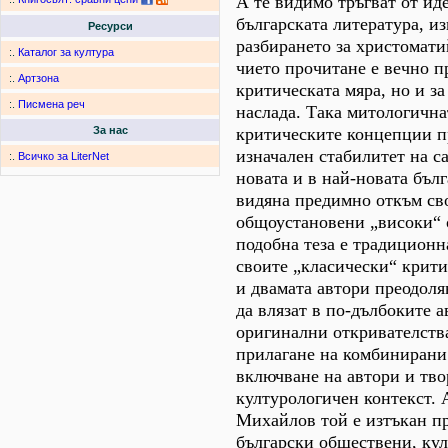
А те видимо тръгват от иде
българската литература, из
Ресурси
разбирането за христомат
:.
Каталог за култура
чието прочитане е вечно п
:.
Артзона
критическата мяра, но и за
:.
Писмена реч
наслада. Така митологична
критическите концепции п
За нас
изначален стабилитет на с
:.
Всичко за LiterNet
новата и в най-новата бълг
видяна предимно откъм св
общоустановени „високи“ 
подобна теза е традиционна
своите „класически“ крити
и двамата автори преодоляв
да влязат в по-дълбоките 
оригинални откривателства
прилагане на комбинирани 
включване на автори и тв
културологичен контекст.
Михайлов той е изтъкан п
български обществени, ку