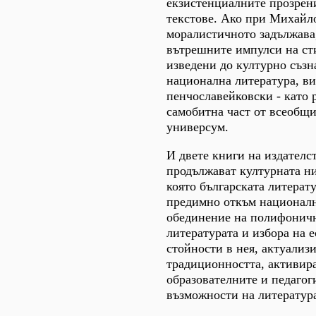
екзистенциалните прозрен
текстове. Ако при Михайл
моралистичното задължава
вътрешните импулси на ст
изведени до културно съзн
национална литература, ви
пенчославейковски - като 
самобитна част от всеобщи
универсум.
И двете книги на издателс
продължават културната ни
която българската литерату
предимно откъм националн
обединение на полифоничн
литературата и избора на 
стойности в нея, актуализ
традиционността, активир
образователните и педагог
възможности на литература