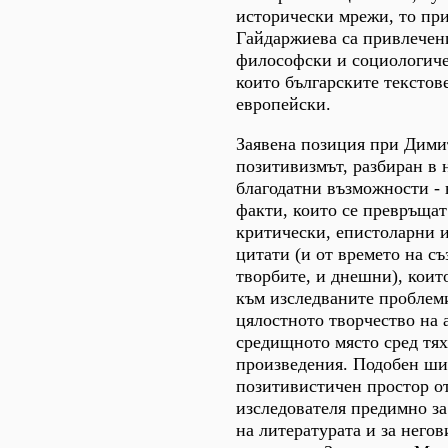
исторически мрежи, то пр
Гайдаржиева са привлечен
философски и социологиче
които българските текстове
европейски.
Заявена позиция при Дими
позитивизмът, разбиран в 
благодатни възможности -
факти, които се превръщат
критически, епистоларни 
цитати (и от времето на съ
творбите, и днешни), коит
към изследваните проблем
цялостното творчество на 
средищното място сред тях
произведения. Подобен ш
позитивистичен простор от
изследователя предимно за
на литературата и за него