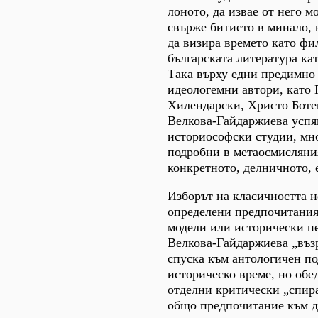
лоното, да извае от него м
свърже битието в минало, 
да визира времето като фи
българската литература ка
Така върху едни предимно
идеологемни автори, като
Хилендарски, Христо Боте
Велкова-Гайдаржиева успяв
историософски студии, мн
подробни в метаосмисляни
конкретното, делничното,
Изборът на класичността н
определени предпочитания
модели или исторически п
Велкова-Гайдаржиева „въз
спуска към антологичен по
историческо време, но обе
отделни критически „спир
общо предпочитание към д