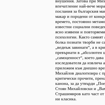
внушения. Затова при Мих
впечатление най-вече мор
послания за българския ман
макар и породени от конкр
времето, постоянно метам
известни социални поведе
ясно изявени и повторяем
психологии. Както самият 
болка познати творби не с
„веднъж завинаги“, а в кр
превърнати в „абсолютен ц
„самоценност“, което дава
изследователя да извлича 
приложим към днешно врем
Михайлов диалогизира с 
критически прочити, прен
канона, за да утвърди „Пое
Стоян Михайловски и „Ва
Страшимиров като част от
ни класика.