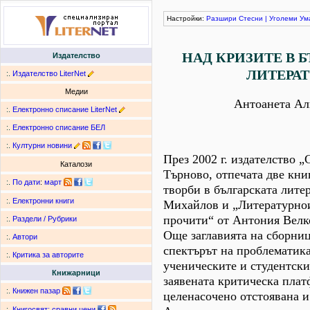
Настройки:
Разшири
Стесни
|
Уголеми
Ум
НАД КРИЗИТЕ В 
Издателство
ЛИТЕРАТ
:.
Издателство LiterNet
Медии
Антоанета Ал
:.
Електронно списание LiterNet
:.
Електронно списание БЕЛ
:.
Културни новини
През 2002 г. издателство „
Каталози
Търново, отпечата две кни
:.
По дати
:
март
творби в българската лите
:.
Електронни книги
Михайлов и „Литературно
прочити“ от Антония Велк
:.
Раздели / Рубрики
Още заглавията на сборниц
:.
Автори
спектърът на проблематика
:.
Критика за авторите
ученическите и студентски
Книжарници
заявената критическа плат
:.
Книжен пазар
целенасочено отстоявана и
:.
Книгосвят: сравни цени