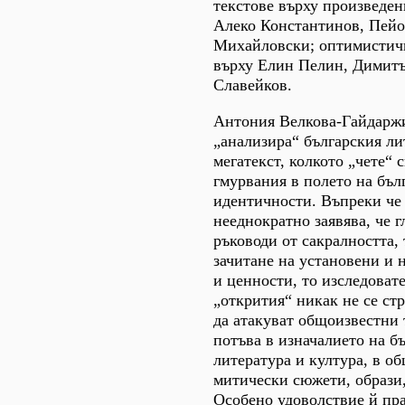
текстове върху произведен
Алеко Константинов, Пейо
Михайловски; оптимистичн
върху Елин Пелин, Димитъ
Славейков.
Антония Велкова-Гайдаржи
„анализира“ българския ли
мегатекст, колкото „чете“
гмурвания в полето на бъл
идентичности. Въпреки че 
нееднократно заявява, че г
ръководи от сакралността, 
зачитане на установени и
и ценности, то изследоват
„открития“ никак не се ст
да атакуват общоизвестни 
потъва в изначалието на б
литература и култура, в 
митически сюжети, образи,
Особено удоволствие й пра