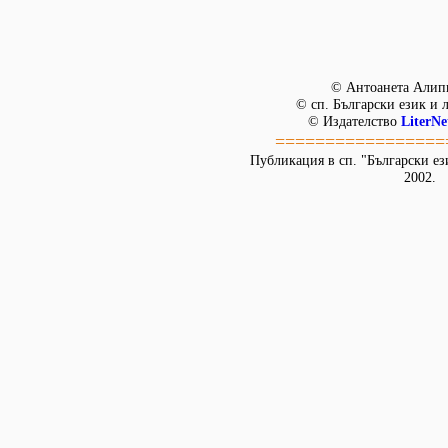
© Антоанета Алипи
© сп. Български език и 
© Издателство
LiterNe
=================
Публикация в сп. "Български ези
2002.