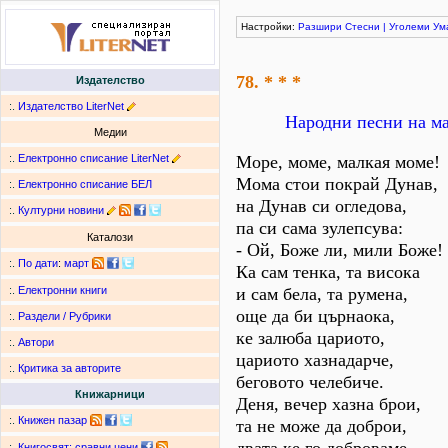
Настройки:
Разшири
Стесни
|
Уголеми
Ум
78. * * *
Издателство
:.
Издателство LiterNet
Народни песни на м
Медии
:.
Електронно списание LiterNet
Море, моме, малкая моме!
Мома стои покрай Дунав,
:.
Електронно списание БЕЛ
на Дунав си огледова,
:.
Културни новини
па си сама зулепсува:
Каталози
- Ой, Боже ли, мили Боже!
:.
По дати
:
март
Ка сам тенка, та висока
и сам бела, та румена,
:.
Електронни книги
още да би църнаока,
:.
Раздели / Рубрики
ке залюба цариото,
:.
Автори
цариото хазнадарче,
:.
Критика за авторите
беговото челебиче.
Книжарници
Деня, вечер хазна брои,
:.
Книжен пазар
та не може да доброи,
:.
Книгосвят: сравни цени