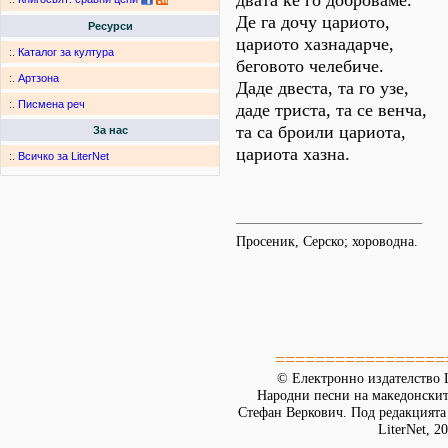
двата ке го доброваме.
Де га дочу цариото,
Ресурси
цариото хазнадарче,
:.
Каталог за култура
беговото челебиче.
:.
Артзона
Даде двеста, та го узе,
:.
Писмена реч
даде триста, та се венча,
та са броили цариота,
За нас
цариота хазна.
:.
Всичко за LiterNet
Просеник, Серско; хороводна.
=================
© Електронно издателство L
Народни песни на македонскит
Стефан Веркович. Под редакцията
LiterNet, 2