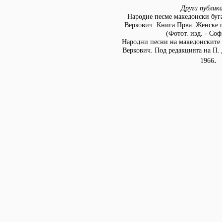
Други публик
Народне песме македонски буг
Веркович. Книга Прва. Женске п
(Фотот. изд. - Соф
Народни песни на македонските 
Веркович. Под редакцията на П. 
.
1966