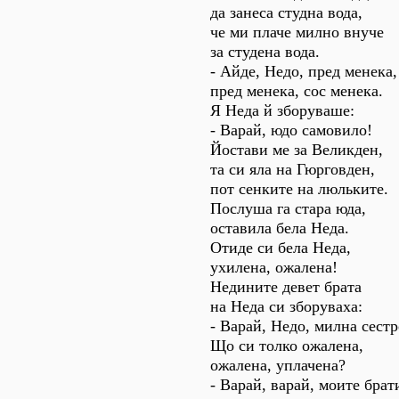
да занеса студна вода,
че ми плаче милно внуче
за студена вода.
- Айде, Недо, пред менека,
пред менека, сос менека.
Я Неда й зборуваше:
- Варай, юдо самовило!
Йостави ме за Великден,
та си яла на Гюрговден,
пот сенките на люльките.
Послуша га стара юда,
оставила бела Неда.
Отиде си бела Неда,
ухилена, ожалена!
Недините девет брата
на Неда си зборуваха:
- Варай, Недо, милна сестр
Що си толко ожалена,
ожалена, уплачена?
- Варай, варай, моите брат