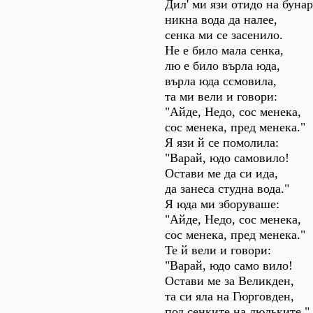
Дил' ми язи отидо на бунар
никна вода да налее,
сенка ми се засенило.
Не е било мала сенка,
лю е било върла юда,
върла юда ссмовила,
та ми вели и говори:
"Айде, Недо, сос менека,
сос менека, пред менека."
Я язи й се помолила:
"Варай, юдо самовило!
Остави ме да си ида,
да занеса студна вода."
Я юда ми зборуваше:
"Айде, Недо, сос менека,
сос менека, пред менека."
Те й вели и говори:
"Варай, юдо само вило!
Остави ме за Великден,
та си яла на Гюрговден,
под сенките на люльките."