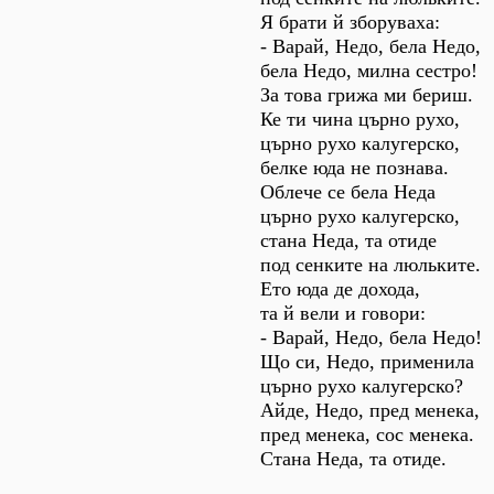
Я брати й зборуваха:
- Варай, Недо, бела Недо,
бела Недо, милна сестро!
За това грижа ми бериш.
Ке ти чина църно рухо,
църно рухо калугерско,
белке юда не познава.
Облече се бела Неда
църно рухо калугерско,
стана Неда, та отиде
под сенките на люльките.
Ето юда де дохода,
та й вели и говори:
- Варай, Недо, бела Недо!
Що си, Недо, применила
църно рухо калугерско?
Айде, Недо, пред менека,
пред менека, сос менека.
Стана Неда, та отиде.