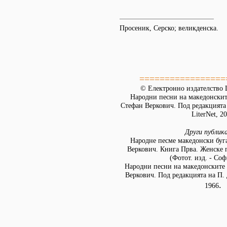
Просеник, Серско; великденска.
=================
© Електронно издателство L
Народни песни на македонскит
Стефан Веркович. Под редакцията
LiterNet, 2
Други публик
Народне песме македонски буг
Веркович. Книга Прва. Женске п
(Фотот. изд. - Соф
Народни песни на македонските 
Веркович. Под редакцията на П. 
.
1966