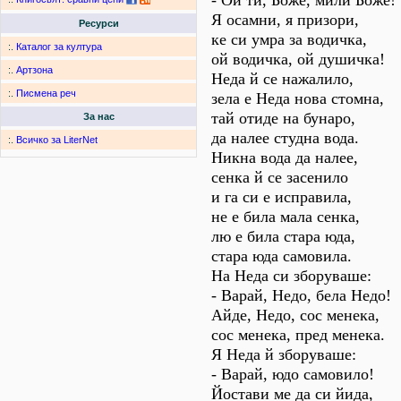
- Ой ти, Боже, мили Боже!
Я осамни, я призори,
Ресурси
ке си умра за водичка,
:.
Каталог за култура
ой водичка, ой душичка!
:.
Артзона
Неда й се нажалило,
:.
Писмена реч
зела е Неда нова стомна,
тай отиде на бунаро,
За нас
да налее студна вода.
:.
Всичко за LiterNet
Никна вода да налее,
сенка й се засенило
и га си е исправила,
не е била мала сенка,
лю е била стара юда,
стара юда самовила.
На Неда си зборуваше:
- Варай, Недо, бела Недо!
Айде, Недо, сос менека,
сос менека, пред менека.
Я Неда й зборуваше:
- Варай, юдо самовило!
Йостави ме да си йида,