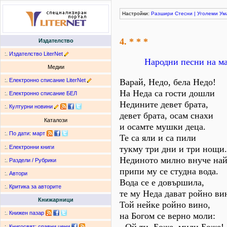
Настройки:
Разшири
Стесни
|
Уголеми
Ум
4. * * *
Издателство
:.
Издателство LiterNet
Народни песни на м
Медии
:.
Електронно списание LiterNet
Варай, Недо, бела Недо!
На Неда са гости дошли
:.
Електронно списание БЕЛ
Недините девет брата,
:.
Културни новини
девет брата, осам снахи
Каталози
и осамте мушки деца.
:.
По дати
:
март
Те са яли и са пили
тукму три дни и три нощи.
:.
Електронни книги
Нединото милно внуче най
:.
Раздели / Рубрики
припи му се студна вода.
:.
Автори
Вода се е довършила,
:.
Критика за авторите
те му Неда дават ройно ви
Книжарници
Той нейке ройно вино,
:.
Книжен пазар
на Богом се верно моли:
:.
Книгосвят: сравни цени