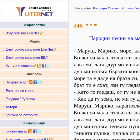
Настройки:
Разшири
Стесни
|
Уголеми
Ум
246. * * *
Издателство
:.
Издателство LiterNet
Народни песни на м
Медии
:.
Електронно списание LiterNet
- Маруш, Марико, море, к
Колко си мала, толко си зн
:.
Електронно списание БЕЛ
лага ма, лага, дур ми излъг
:.
Културни новини
дур ми излъга бързата коня
Каталози
море та е даде на брата си,
:.
По дати
:
март
брат ти е яхат, язи гу гледа
- Като го гледаш, от гу не
:.
Електронни книги
- Как да гу зема, не ми гу д
:.
Раздели / Рубрики
Маруш, Марико, карагюзл
:.
Автори
Колко си мала, толко си зн
:.
Критика за авторите
лага ма, лага, дур ми излъг
Книжарници
дур ми излъга тенката пуш
:.
Книжен пазар
тенката пушка, пушка от р
:.
Книгосвят: сравни цени