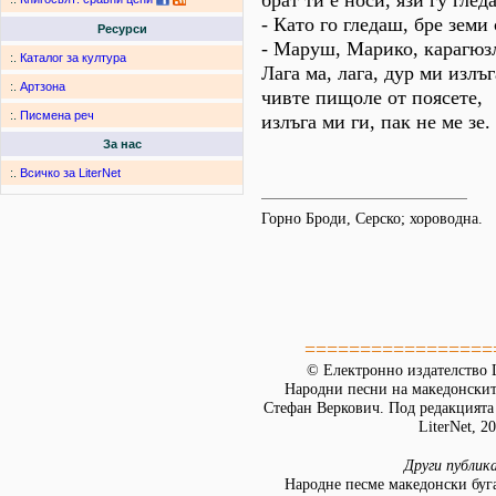
брат ти е носи, язи гу глед
- Като го гледаш, бре земи 
Ресурси
- Маруш, Марико, карагюз
:.
Каталог за култура
Лага ма, лага, дур ми излъг
:.
Артзона
чивте пищоле от поясете,
:.
Писмена реч
излъга ми ги, пак не ме зе.
За нас
:.
Всичко за LiterNet
Горно Броди, Серско; хороводна.
=================
© Електронно издателство L
Народни песни на македонскит
Стефан Веркович. Под редакцията
LiterNet, 2
Други публик
Народне песме македонски буг