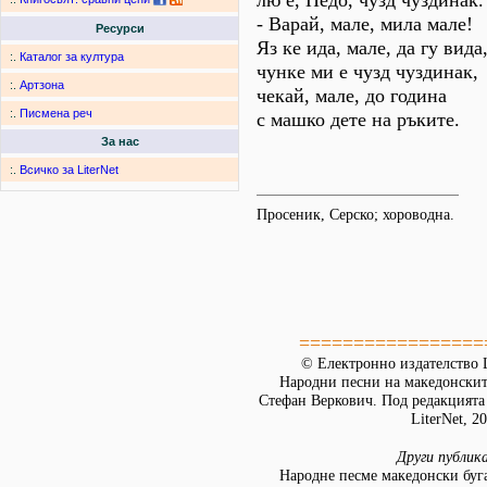
лю е, Недо, чузд чуздинак.
- Варай, мале, мила мале!
Ресурси
Яз ке ида, мале, да гу вида
:.
Каталог за култура
чунке ми е чузд чуздинак,
:.
Артзона
чекай, мале, до година
:.
Писмена реч
с машко дете на ръките.
За нас
:.
Всичко за LiterNet
Просеник, Серско; хороводна.
=================
© Електронно издателство L
Народни песни на македонскит
Стефан Веркович. Под редакцията
LiterNet, 2
Други публик
Народне песме македонски буг