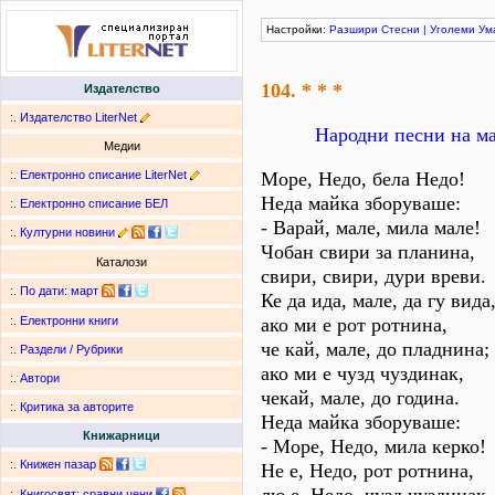
Настройки:
Разшири
Стесни
|
Уголеми
Ум
104. * * *
Издателство
:.
Издателство LiterNet
Народни песни на м
Медии
:.
Електронно списание LiterNet
Море, Недо, бела Недо!
Неда майка зборуваше:
:.
Електронно списание БЕЛ
- Варай, мале, мила мале!
:.
Културни новини
Чобан свири за планина,
Каталози
свири, свири, дури вреви.
:.
По дати
:
март
Ке да ида, мале, да гу вида
ако ми е рот ротнина,
:.
Електронни книги
че кай, мале, до пладнина;
:.
Раздели / Рубрики
ако ми е чузд чуздинак,
:.
Автори
чекай, мале, до година.
:.
Критика за авторите
Неда майка зборуваше:
Книжарници
- Море, Недо, мила керко!
:.
Книжен пазар
Не е, Недо, рот ротнина,
:.
Книгосвят: сравни цени