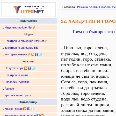
Настройки:
Разшири
Стесни
|
Уголеми
Ум
92. ХАЙДУТИН И ГОРА
Издателство
:.
Издателство LiterNet
Трем на българската 
Медии
:.
Електронно списание LiterNet
- Горо льо, горо зелена,
:.
Електронно списание БЕЛ
водо льо, водо студена,
:.
Културни новини
пет годин, горо, станаха,
Каталози
по тебе как не съм ходил,
:.
По дати
:
март
байрак из тебе не носил,
юнаци не съм ти водил.
:.
Електронни книги
Сега се, горо, пак каня,
:.
Раздели / Рубрики
из тебе ази да тръгна...
:.
Автори
Горо льо, горо зелена,
:.
Критика за авторите
водо льо, водо студена,
Книжарници
развивай листи широки,
:.
Книжен пазар
хладна сянка да направиш,
:.
Книгосвят: сравни цени