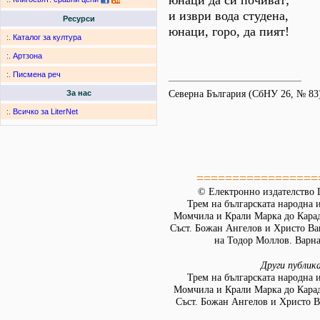
юнаци да си почиват;
и изври вода студена,
Ресурси
юнаци, горо, да пият!
:.
Каталог за култура
:.
Артзона
:.
Писмена реч
Северна България (СбНУ 26, № 83
За нас
:.
Всичко за LiterNet
=================
© Електронно издателство L
Трем на българската народна 
Момчила и Крали Марка до Кара
Съст. Божан Ангелов и Христо Ва
на Тодор Моллов. Варна:
Други публик
Трем на българската народна 
Момчила и Крали Марка до Кара
Съст. Божан Ангелов и Христо В