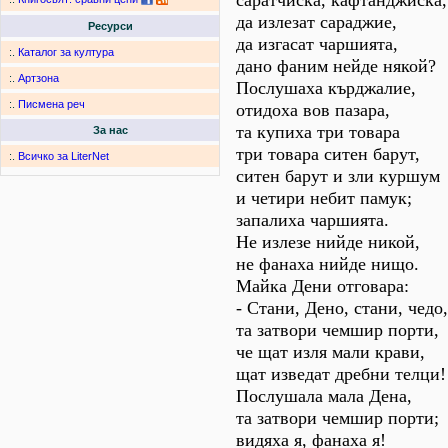
саратчиска, кафтанджиска,
да излезат сараджие,
Ресурси
да изгасат чаршията,
:.
Каталог за култура
дано фаним нейде някой?
:.
Артзона
Послушаха кърджалие,
:.
Писмена реч
отидоха вов пазара,
та купиха три товара
За нас
три товара ситен барут,
:.
Всичко за LiterNet
ситен барут и зли куршум
и четири небит памук;
запалиха чаршията.
Не излезе нийде никой,
не фанаха нийде нищо.
Майка Дени отговара:
- Стани, Дено, стани, чедо,
та затвори чемшир порти,
че щат изля мали крави,
щат изведат дребни телци!
Послушала мала Дена,
та затвори чемшир порти;
видяха я, фанаха я!