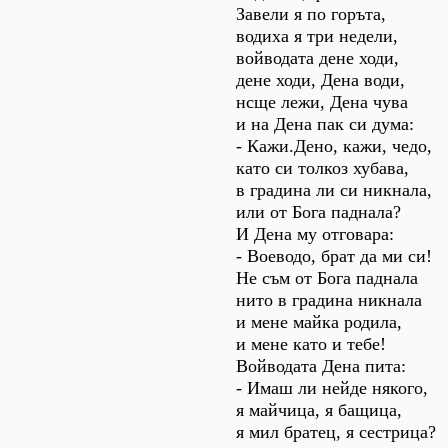
Завели я по горъта,
водиха я три недели,
войводата дене ходи,
дене ходи, Дена води,
нсще лежи, Дена чува
и на Дена пак си дума:
- Кажи.Дено, кажи, чедо,
като си толкоз хубава,
в градина ли си никнала,
или от Бога паднала?
И Дена му отговара:
- Воеводо, брат да ми си!
Не съм от Бога паднала
нито в градина никнала
и мене майка родила,
и мене като и тебе!
Войводата Дена пита:
- Имаш ли нейде някого,
я майчица, я бащица,
я мил братец, я сестрица?