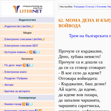
Настройки:
Разшири
Стесни
|
Уголеми
Ум
62. МОМА ДЕНА И КЪ
Издателство
ВОЙВОДА
:.
Издателство LiterNet
Медии
Трем на българската 
:.
Електронно списание LiterNet
:.
Електронно списание БЕЛ
Прочуле се кърджалие,
:.
Културни новини
Дено, хубава невясто!
Каталози
Прочуле са и дошли са
:.
По дати
:
март
да си са сговор сговарат:
- В кое село да идеме?
:.
Електронни книги
Отговара войводата:
:.
Раздели / Рубрики
- Кърджалие, баш делие!
:.
Автори
Ай идете, да идеме,
:.
Критика за авторите
да идеме вов пазара,
Книжарници
да запалим чаршията,
:.
Книжен пазар
чаршията саратчиска,
:.
Книгосвят: сравни цени