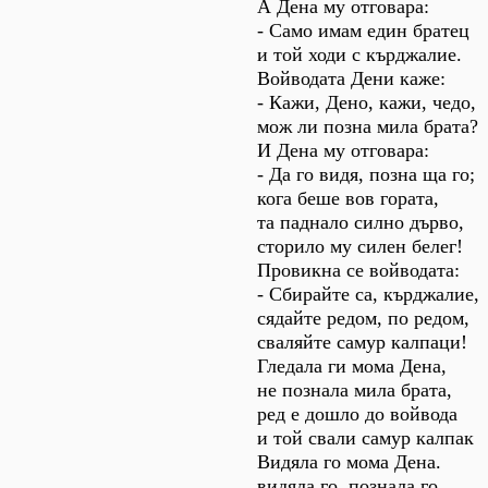
А Дена му отговара:
- Само имам един братец
и той ходи с кърджалие.
Войводата Дени каже:
- Кажи, Дено, кажи, чедо,
мож ли позна мила брата?
И Дена му отговара:
- Да го видя, позна ща го;
кога беше вов гората,
та паднало силно дърво,
сторило му силен белег!
Провикна се войводата:
- Сбирайте са, кърджалие,
сядайте редом, по редом,
сваляйте самур калпаци!
Гледала ги мома Дена,
не познала мила брата,
ред е дошло до войвода
и той свали самур калпак
Видяла го мома Дена.
видяла го, познала го.