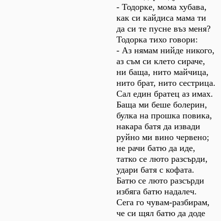
- Тодорке, мома хубава,
как си кайдиса мама ти
да си те пусне въз меня?
Тодорка тихо говори:
- Аз нямам нийде никого,
аз съм си клето сираче,
ни баща, нито майчица,
нито брат, нито сестрица.
Сал един братец аз имах.
Баща ми беше болерин,
булка на прошка повика,
накара батя да извади
руйно ми вино червено;
не рачи батю да иде,
татко се люто разсърди,
удари батя с кофата.
Батю се люто разсърди
избяга батю надалеч.
Сега го чувам-разбирам,
че си щял батю да доде