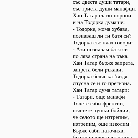
със двеста души татари,
със триста души манафци.
Хан Татар сълзи порони
и на Тодорка думаше:
- Тодорке, мома хубава,
познаваш ли ти батя си?
Тодорка със плач говори:
- Ази познавам батя си
по лява страна на ръка.
Хан Татар бърже запрета,
запрета бели ръкави,
Тодорка беляг кат'видя,
спусна се и го прегърна.
Хан Татар дума татари:
- Татари, още манафи!
Точете саби френгии,
пълнете пушки бойлии,
че селото ще изтрепим,
изтрепим, още изколим!
Бърже саби наточиха,
бърже пушки напълниха,