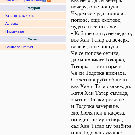
въз него да си вечеря,
вечеря, още нощува.
Ресурси
Чудом се чудят попове,
:.
Каталог за култура
попове, още кметове,
:.
Артзона
чудяха и се питаха:
:.
Писмена реч
- Кой ще си пусне чедото,
въз Хан Татар да вечеря,
За нас
вечеря, още нощува!
:.
Всичко за LiterNet
Че се попове сетиха,
да си повикат Тодорка,
Тодорка клето сираче.
Че си Тодорка викнаха.
С златна я руба обличат,
въз Хан я Татар завеждат.
Кат'я Хан Татар съгледа,
златни ябълки режеше
и Тодорка замеряше.
Бюлбюля пей в кафеза,
ни един не му отбира,
сал Хан Татар му разбира
и на Тодорка думаше: