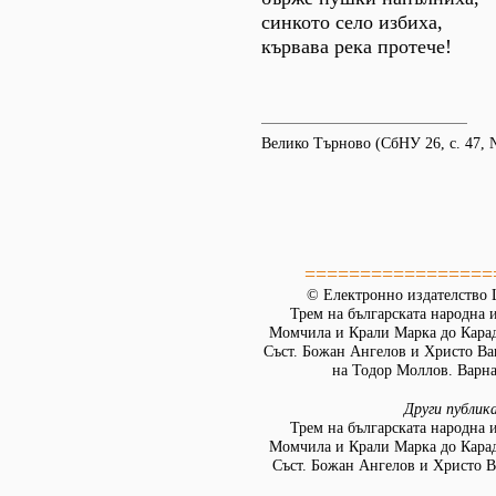
синкото село избиха,
кървава река протече!
Велико Търново (СбНУ 26, с. 47, 
=================
© Електронно издателство L
Трем на българската народна 
Момчила и Крали Марка до Кара
Съст. Божан Ангелов и Христо Ва
на Тодор Моллов. Варна:
Други публик
Трем на българската народна 
Момчила и Крали Марка до Кара
Съст. Божан Ангелов и Христо В