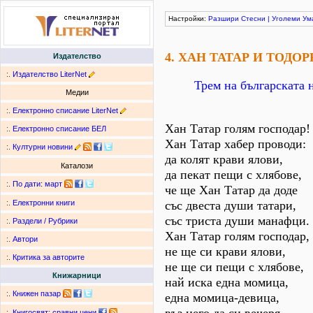
Настройки:
Разшири
Стесни
|
Уголеми
Ум
4. ХАН ТАТАР И ТОДОР
Издателство
:.
Издателство LiterNet
Трем на българската 
Медии
:.
Електронно списание LiterNet
Хан Татар голям господар!
:.
Електронно списание БЕЛ
Хан Татар хабер проводи:
:.
Културни новини
да колят крави ялови,
Каталози
да пекат пещи с хлябове,
:.
По дати
:
март
че ще Хан Татар да доде
със двеста души татари,
:.
Електронни книги
със триста души манафци.
:.
Раздели / Рубрики
Хан Татар голям господар,
:.
Автори
не ще си крави ялови,
:.
Критика за авторите
не ще си пещи с хлябове,
Книжарници
най иска една момица,
:.
Книжен пазар
една момица-девица,
:.
Книгосвят: сравни цени